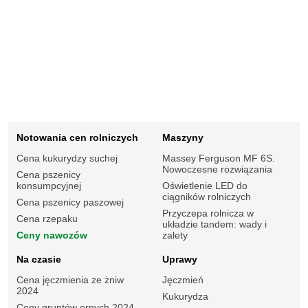
Notowania cen rolniczych
Maszyny
Cena kukurydzy suchej
Massey Ferguson MF 6S.
Nowoczesne rozwiązania
Cena pszenicy
konsumpcyjnej
Oświetlenie LED do
ciągników rolniczych
Cena pszenicy paszowej
Przyczepa rolnicza w
Cena rzepaku
układzie tandem: wady i
Ceny nawozów
zalety
Na czasie
Uprawy
Cena jęczmienia ze żniw
Jęczmień
2024
Kukurydza
Ceny gruntów ornych 2024