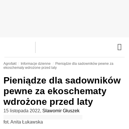
Agrofakt
Informacje dzienne
Pieniądze dla sadowników pewne za
ekoschematy wdrożone przed laty
Pieniądze dla sadowników
pewne za ekoschematy
wdrożone przed laty
15 listopada 2022
,
Sławomir Głuszek
fot. Anita Łukawska