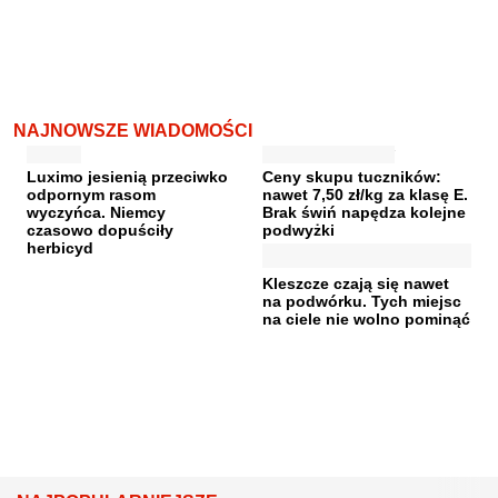
NAJNOWSZE WIADOMOŚCI
Luximo jesienią przeciwko
Ceny skupu tuczników:
odpornym rasom
nawet 7,50 zł/kg za klasę E.
wyczyńca. Niemcy
Brak świń napędza kolejne
czasowo dopuściły
podwyżki
herbicyd
Kleszcze czają się nawet
na podwórku. Tych miejsc
na ciele nie wolno pominąć