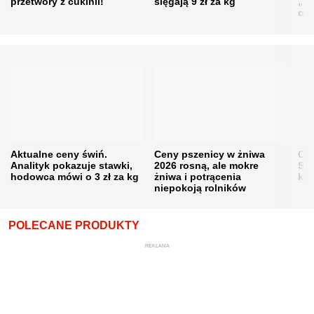
przetwory z cukinii!
sięgają 9 zł za kg
„pe
obn
Aktualne ceny świń.
Ceny pszenicy w żniwa
Ce
Analityk pokazuje stawki,
2026 rosną, ale mokre
Sku
hodowca mówi o 3 zł za kg
żniwa i potrącenia
kon
niepokoją rolników
POLECANE PRODUKTY
REKLAMA