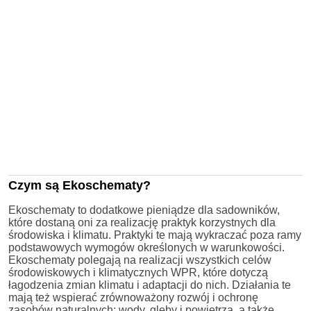
Czym są Ekoschematy?
Ekoschematy to dodatkowe pieniądze dla sadowników,
które dostaną oni za realizację praktyk korzystnych dla
środowiska i klimatu. Praktyki te mają wykraczać poza ramy
podstawowych wymogów określonych w warunkowości.
Ekoschematy polegają na realizacji wszystkich celów
środowiskowych i klimatycznych WPR, które dotyczą
łagodzenia zmian klimatu i adaptacji do nich. Działania te
mają też wspierać zrównoważony rozwój i ochronę
zasobów naturalnych: wody, gleby i powietrza, a także