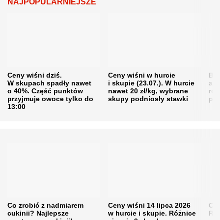
NAJPOPULARNIEJSZE
Ceny wiśni dziś.
Ceny wiśni w hurcie
Będ
W skupach spadły nawet
i skupie (23.07.). W hurcie
agr
o 40%. Część punktów
nawet 20 zł/kg, wybrane
rol
przyjmuje owoce tylko do
skupy podniosły stawki
pr
13:00
Co zrobić z nadmiarem
Ceny wiśni 14 lipca 2026
Cen
cukinii? Najlepsze
w hurcie i skupie. Różnice
Rol