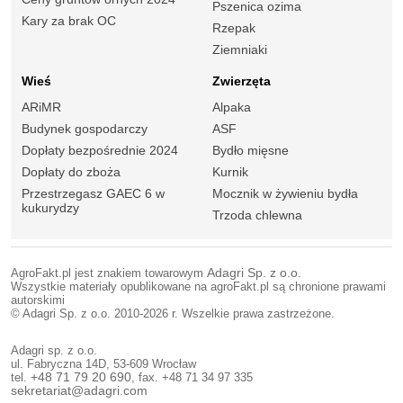
Pszenica ozima
Kary za brak OC
Rzepak
Ziemniaki
Wieś
Zwierzęta
ARiMR
Alpaka
Budynek gospodarczy
ASF
Dopłaty bezpośrednie 2024
Bydło mięsne
Dopłaty do zboża
Kurnik
Przestrzegasz GAEC 6 w
Mocznik w żywieniu bydła
kukurydzy
Trzoda chlewna
AgroFakt.pl jest znakiem towarowym
Adagri Sp. z o.o.
Wszystkie materiały opublikowane na agroFakt.pl są chronione prawami
autorskimi
© Adagri Sp. z o.o. 2010-2026 r. Wszelkie prawa zastrzeżone.
Adagri sp. z o.o.
ul. Fabryczna 14D, 53-609 Wrocław
tel.
+48 71 79 20 690
, fax. +48 71 34 97 335
sekretariat@adagri.com