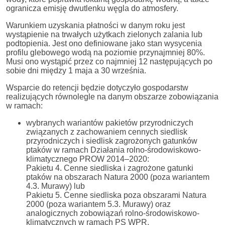
ogranicza emisję dwutlenku węgla do atmosfery.
Warunkiem uzyskania płatności w danym roku jest
wystąpienie na trwałych użytkach zielonych zalania lub
podtopienia. Jest ono definiowane jako stan wysycenia
profilu glebowego wodą na poziomie przynajmniej 80%.
Musi ono wystąpić przez co najmniej 12 następujących po
sobie dni między 1 maja a 30 września.
Wsparcie do retencji będzie dotyczyło gospodarstw
realizujących równolegle na danym obszarze zobowiązania
w ramach:
wybranych wariantów pakietów przyrodniczych
związanych z zachowaniem cennych siedlisk
przyrodniczych i siedlisk zagrożonych gatunków
ptaków w ramach Działania rolno-środowiskowo-
klimatycznego PROW 2014–2020:
Pakietu 4. Cenne siedliska i zagrożone gatunki
ptaków na obszarach Natura 2000 (poza wariantem
4.3. Murawy) lub
Pakietu 5. Cenne siedliska poza obszarami Natura
2000 (poza wariantem 5.3. Murawy) oraz
analogicznych zobowiązań rolno-środowiskowo-
klimatycznych w ramach PS WPR,