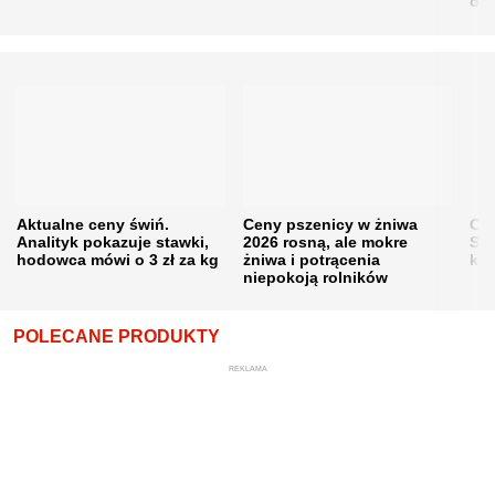
obn
Aktualne ceny świń.
Ceny pszenicy w żniwa
Ce
Analityk pokazuje stawki,
2026 rosną, ale mokre
Sku
hodowca mówi o 3 zł za kg
żniwa i potrącenia
kon
niepokoją rolników
POLECANE PRODUKTY
REKLAMA