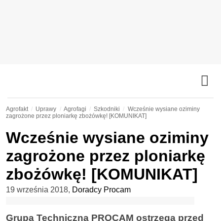
Agrofakt
Uprawy
Agrofagi
Szkodniki
Wcześnie wysiane oziminy
zagrożone przez ploniarkę zbożówkę! [KOMUNIKAT]
Wcześnie wysiane oziminy
zagrożone przez ploniarkę
zbożówkę! [KOMUNIKAT]
19 września 2018
,
Doradcy Procam
Grupa Techniczna PROCAM ostrzega przed