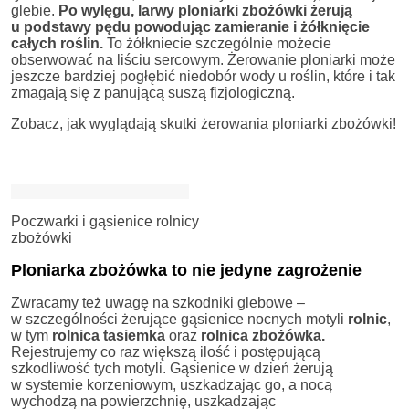
glebie.
Po wylęgu, larwy ploniarki zbożówki żerują
u podstawy pędu powodując zamieranie i żółknięcie
całych roślin.
To żółkniecie szczególnie możecie
obserwować na liściu sercowym. Żerowanie ploniarki może
jeszcze bardziej pogłębić niedobór wody u roślin, które i tak
zmagają się z panującą suszą fizjologiczną.
Zobacz, jak wyglądają skutki żerowania ploniarki zbożówki!
Poczwarki i gąsienice rolnicy
zbożówki
Ploniarka zbożówka to nie jedyne zagrożenie
Zwracamy też uwagę na szkodniki glebowe –
w szczególności żerujące gąsienice nocnych motyli
rolnic
,
w tym
rolnica tasiemka
oraz
rolnica zbożówka.
Rejestrujemy co raz większą ilość i postępującą
szkodliwość tych motyli. Gąsienice w dzień żerują
w systemie korzeniowym, uszkadzając go, a nocą
wychodzą na powierzchnię, uszkadzając