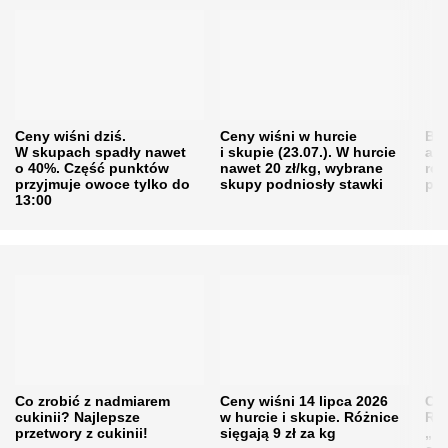
Ceny wiśni dziś.
Ceny wiśni w hurcie
Będ
W skupach spadły nawet
i skupie (23.07.). W hurcie
agr
o 40%. Część punktów
nawet 20 zł/kg, wybrane
rol
przyjmuje owoce tylko do
skupy podniosły stawki
pr
13:00
Co zrobić z nadmiarem
Ceny wiśni 14 lipca 2026
Cen
cukinii? Najlepsze
w hurcie i skupie. Różnice
Rol
przetwory z cukinii!
sięgają 9 zł za kg
„pe