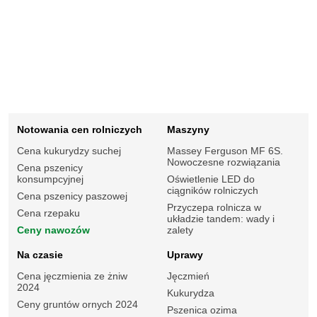
Notowania cen rolniczych
Maszyny
Cena kukurydzy suchej
Massey Ferguson MF 6S.
Nowoczesne rozwiązania
Cena pszenicy
konsumpcyjnej
Oświetlenie LED do
ciągników rolniczych
Cena pszenicy paszowej
Przyczepa rolnicza w
Cena rzepaku
układzie tandem: wady i
Ceny nawozów
zalety
Na czasie
Uprawy
Cena jęczmienia ze żniw
Jęczmień
2024
Kukurydza
Ceny gruntów ornych 2024
Pszenica ozima