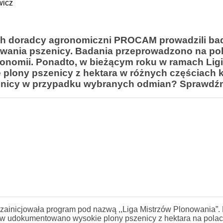
wicz
ach doradcy agronomiczni PROCAM prowadzili ba
nowania pszenicy. Badania przeprowadzono na po
ronomii. Ponadto, w bieżącym roku w ramach Ligi
plony pszenicy z hektara w różnych częściach k
szenicy w przypadku wybranych odmian? Sprawdź
 zainicjowała program pod nazwą ,,Liga Mistrzów Plonowania”.
ów udokumentowano wysokie plony pszenicy z hektara na pola