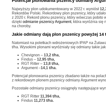
Potencjał plonowania pszenicy odmiany Argu
Najwyższy plon udokumentowany w 2022 r. wyniósł
12,
Rekordów Polski. Rekordowy plon pszenicy, który udało 
z 2020 r. Rekord plonu pszenicy, który wówczas pobito 
dzięki
odmianie pszenicy Argument
, która wyróżnia się
na choroby.
Jakie odmiany dają plon pszenicy powyżej 14 
Natomiast na poletkach wdrożeniowych IPAP na Żuława
t/ha. Wysokimi plonami wyróżniały się odmiany takie jak
Chevignon –
13,2 t/ha,
Findus –
12,95 t/ha,
RGT Ritter –
13,8 t/ha,
Argument –
14,1 t/ha.
Potencjał plonowania pszenicy zbadano także na polach
z rekordowym plonem pszenicy odmiany Argument wyno
Pozostałe odmiany pszenicy osiągnęły następujące wyni
RGT Ritter
11,394 t/ha,
Findus
11,273 t/ha.