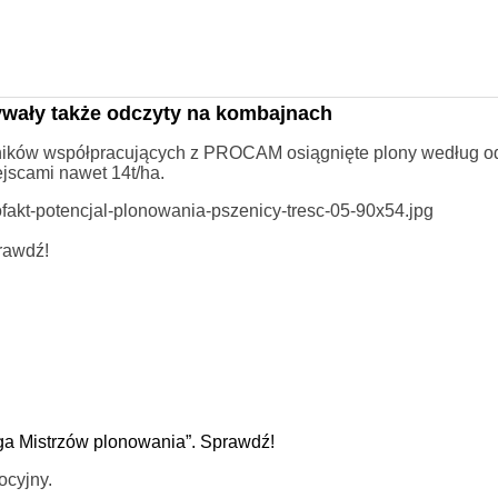
ywały także odczyty na kombajnach
olników współpracujących z PROCAM osiągnięte plony według o
jscami nawet 14t/ha.
ofakt-potencjal-plonowania-pszenicy-tresc-05-90x54.jpg
rawdź!
ga Mistrzów plonowania”. Sprawdź!
ocyjny.