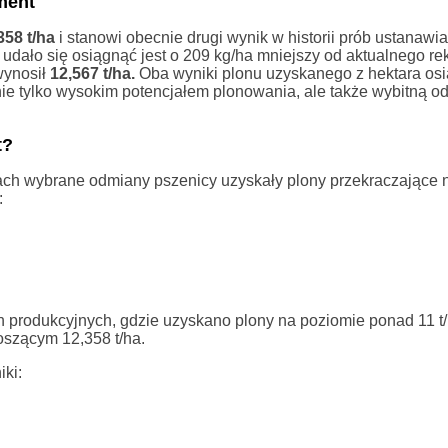
ment
358 t/ha
i stanowi obecnie drugi wynik w historii prób ustanawi
udało się osiągnąć jest o 209 kg/ha mniejszy od aktualnego re
wynosił
12,567 t/ha.
Oba wyniki plonu uzyskanego z hektara osi
 nie tylko wysokim potencjałem plonowania, ale także wybitną o
t?
ch wybrane odmiany pszenicy uzyskały plony przekraczające 
:
 produkcyjnych, gdzie uzyskano plony na poziomie ponad 11 t
szącym 12,358 t/ha.
ki: