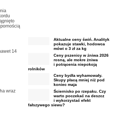
ania
kordu
ągnięto
dpornością
Aktualne ceny świń. Analityk
pokazuje stawki, hodowca
mówi o 3 zł za kg
nawet 14
Ceny pszenicy w żniwa 2026
rosną, ale mokre żniwa
i potrącenia niepokoją
rolników
Ceny bydła wyhamowały.
Skupy płacą mniej niż pod
koniec maja
/ha wraz
Ściernisko po rzepaku. Czy
warto poczekać na deszcz
i wykorzystać efekt
fałszywego siewu?