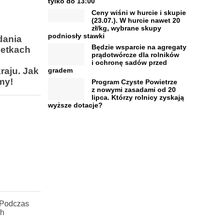
tylko do 13:00
Ceny wiśni w hurcie i skupie
(23.07.). W hurcie nawet 20
zł/kg, wybrane skupy
podniosły stawki
dania
Będzie wsparcie na agregaty
letkach
prądotwórcze dla rolników
i ochronę sadów przed
raju. Jak
gradem
my!
Program Czyste Powietrze
z nowymi zasadami od 20
lipca. Którzy rolnicy zyskają
wyższe dotacje?
 Podczas
ch