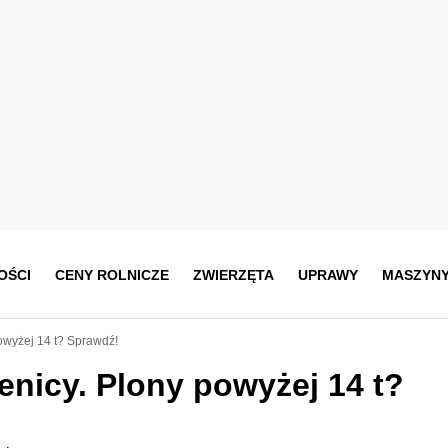
OŚCI
CENY ROLNICZE
ZWIERZĘTA
UPRAWY
MASZYN
owyżej 14 t? Sprawdź!
enicy. Plony powyżej 14 t?