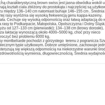
echą charakterystyczną brown swiss jest jasna obwódka wokół u
ają kształt ciała zbliżony do prostokąta i najczęściej są użytk
żu między 136–140 cm natomiast buhaje 146–155 cm . Średnia
tej rasy wyróżnia się wysoką frekwencją genu kappa-kazeiny.
 Cechuje się wysoką odpornością oraz łatwą adaptacją do
 rasy to Podkarpacie, Małopolska, Opolszczyzna i Dolny Śląsk.
zyżu od 127–133 cm (pierwiastki); 134–138 cm (krowy dorosłe)
 za laktację wynoszącą około 4000–5000 kg, choć przy nieco
roczyć bez problemu 6000 kg.
 montbeliarde pochodzi z górzystego terenu z pogranicza Szw
-mlecznym typie użytkowym. Dobrze umięśnione, zachowuje jed
kteryzują się większą odpornością na niekorzystne warunki śr
zdrowotnością wymienia, długowiecznością. Średnia wydajnoś