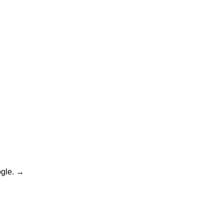
gle.
→