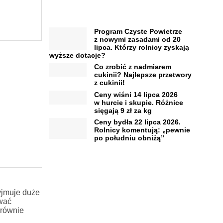
Program Czyste Powietrze
z nowymi zasadami od 20
lipca. Którzy rolnicy zyskają
wyższe dotacje?
Co zrobić z nadmiarem
cukinii? Najlepsze przetwory
z cukinii!
Ceny wiśni 14 lipca 2026
w hurcie i skupie. Różnice
sięgają 9 zł za kg
Ceny bydła 22 lipca 2026.
Rolnicy komentują: „pewnie
po południu obniżą”
yjmuje duże
ować
 równie