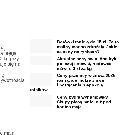
Borówki tanieją do 15 zł. Za to
maliny mocno zdrożały. Jakie
ną
są ceny na rynkach?
na pręga
0 kg przy
Aktualne ceny świń. Analityk
pokazuje stawki, hodowca
uje się na
mówi o 3 zł za kg
ię:
Ceny pszenicy w żniwa 2026
żywotnością
rosną, ale mokre żniwa
i potrącenia niepokoją
rolników
Ceny bydła wyhamowały.
Skupy płacą mniej niż pod
koniec maja
e mają