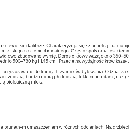
 niewielkim kalibrze. Charakteryzują się szlachetną, harmonij
nocielistego do ciemnobrunatnego. Często spotykana jest ciem
rawidłowo zbudowane wymię. Dorosłe krowy ważą około 350–50
dnio 500–780 kg i 145 cm . Przeciętna wydajność krów kształt
przystosowane do trudnych warunków bytowania. Odznacza s
iecznością, bardzo dobrą płodnością, lekkimi porodami, dużą 
cią biologiczną mleka.
runatnym umaszczeniem w różnych odcieniach. Na grzbieci