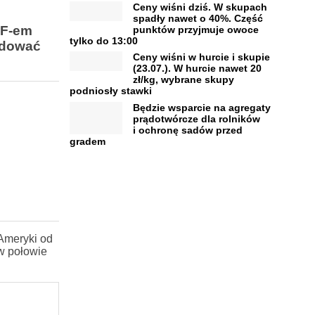
Ceny wiśni dziś. W skupach
spadły nawet o 40%. Część
HF-em
punktów przyjmuje owoce
tylko do 13:00
odować
Ceny wiśni w hurcie i skupie
(23.07.). W hurcie nawet 20
zł/kg, wybrane skupy
podniosły stawki
Będzie wsparcie na agregaty
prądotwórcze dla rolników
i ochronę sadów przed
gradem
 Ameryki od
 w połowie