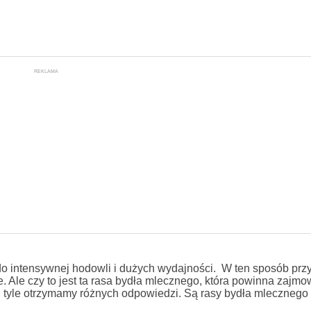
REKLAMA
do intensywnej hodowli i dużych wydajności. W ten sposób prz
Ale czy to jest ta rasa bydła mlecznego, która powinna zajm
tyle otrzymamy różnych odpowiedzi. Są rasy bydła mlecznego