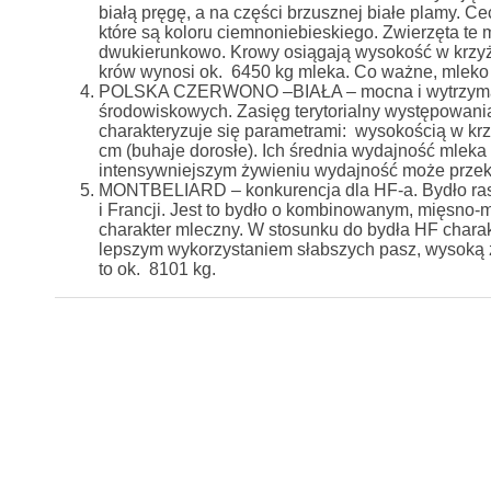
białą pręgę, a na części brzusznej białe plamy. C
które są koloru ciemnoniebieskiego. Zwierzęta te m
dwukierunkowo. Krowy osiągają wysokość w krzy
krów wynosi ok. 6450 kg mleka. Co ważne, mleko 
POLSKA CZERWONO –BIAŁA – mocna i wytrzymała.
środowiskowych. Zasięg terytorialny występowania
charakteryzuje się parametrami: wysokością w kr
cm (buhaje dorosłe). Ich średnia wydajność mleka
intensywniejszym żywieniu wydajność może przek
MONTBELIARD – konkurencja dla HF-a. Bydło rasy
i Francji. Jest to bydło o kombinowanym, mięsno
charakter mleczny. W stosunku do bydła HF chara
lepszym wykorzystaniem słabszych pasz, wysoką 
to ok. 8101 kg.