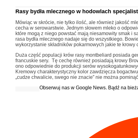
Rasy bydła mlecznego w hodowlach specjalis
Mówiąc w skrócie, nie tylko ilość, ale również jakość m
cecha w serowarstwie. Jednym słowem mleko o odpowiedn
które mogą z niego powstać mają niesamowity smak i są
rasa bydła mlecznego nadaje się do wszystkiego. Bowi
wykorzystanie składników pokarmowych jakie te krowy c
Duża część populacji krów rasy montbeliard posiada gen
francuskie sery. Tę cechę również posiadają krowy Bro
ono odpowiednie do produkcji serów wysokogatunkowyc
Kremowy charakterystyczny kolor zawdzięcza bogactwu k
„cudze chwalicie, swego nie znacie” nie można pominąć
Obserwuj nas w Google News. Bądź na bież