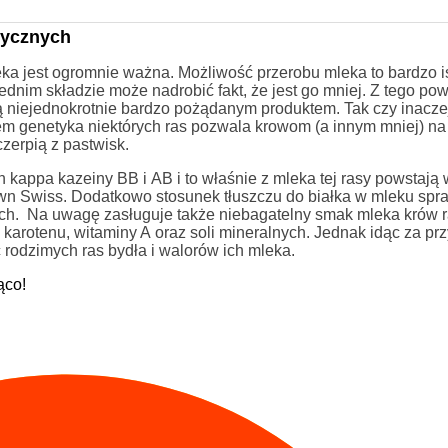
tycznych
leka jest ogromnie ważna. Możliwość przerobu mleka to bardzo i
im składzie może nadrobić fakt, że jest go mniej. Z tego pow
 niejednokrotnie bardzo pożądanym produktem. Tak czy inacze
em genetyka niektórych ras pozwala krowom (a innym mniej) na
zerpią z pastwisk.
 kappa kazeiny BB i AB i to właśnie z mleka tej rasy powstają
wn Swiss. Dodatkowo stosunek tłuszczu do białka w mleku spraw
h. Na uwagę zasługuje także niebagatelny smak mleka krów r
arotenu, witaminy A oraz soli mineralnych. Jednak idąc za pr
 rodzimych ras bydła i walorów ich mleka.
ąco!