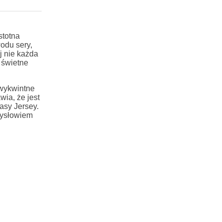
stotna
odu sery,
j nie każda
 świetne
 wykwintne
ia, że jest
asy Jersey.
zysłowiem