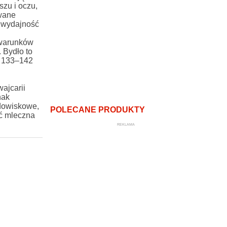
szu i oczu,
owane
 wydajność
 warunków
 Bydło to
, 133–142
ajcarii
nak
odowiskowe,
POLECANE PRODUKTY
ć mleczna
REKLAMA