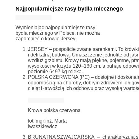
Najpopularniejsze rasy bydła mlecznego
Wymieniając najpopularniejsze rasy
bydła mlecznego w Polsce, nie można
zapomnieć o krowie Jersey.
JERSEY – pospolicie zwane sarenkami. To krówki o
i delikatną budową. Umaszczenie jednolite od jas
wzdłuż grzbietu. Krowy mają piękne, pojemne, p
wysokości w krzyżu 120–130 cm, a buhaje odpowie
poziomie 6497 kg mleka.
POLSKA CZERWONA (PC) – dostojne i doskonale 
odpornością na choroby, dobrym zdrowiem, długow
cieląt i łatwością ich odchowu oraz wysoką wartoś
Krowa polska czerwona
fot. mgr inż. Marta
Iwaszkiewicz
BRUNATNA SZWAJCARSKA – charakteryzują się b