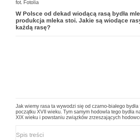
fot. Fotolia
W Polsce od dekad wiodącą rasą bydła mlec
produkcja mleka stoi. Jakie są wiodące r
każdą rasę?
Jak wiemy rasa ta wywodzi się od czarno-białego bydła 
początku XVII wieku. Tym samym hodowla tego bydła na s
XIX wieku i powstaniu związków zrzeszających hodowcó
Spis treści