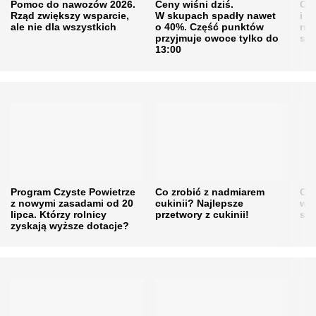
Pomoc do nawozów 2026.
Ceny wiśni dziś.
Cen
Rząd zwiększy wsparcie,
W skupach spadły nawet
i s
ale nie dla wszystkich
o 40%. Część punktów
naw
przyjmuje owoce tylko do
sku
13:00
Program Czyste Powietrze
Co zrobić z nadmiarem
Cen
z nowymi zasadami od 20
cukinii? Najlepsze
w h
lipca. Którzy rolnicy
przetwory z cukinii!
się
zyskają wyższe dotacje?