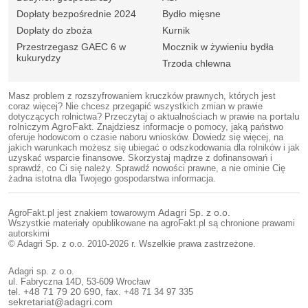
Dopłaty bezpośrednie 2024
Bydło mięsne
Dopłaty do zboża
Kurnik
Przestrzegasz GAEC 6 w
Mocznik w żywieniu bydła
kukurydzy
Trzoda chlewna
Masz problem z rozszyfrowaniem kruczków prawnych, których jest
coraz więcej? Nie chcesz przegapić wszystkich zmian w prawie
dotyczących rolnictwa? Przeczytaj o aktualnościach w prawie na
portalu
rolniczym AgroFakt
. Znajdziesz informacje o pomocy, jaką państwo
oferuje hodowcom o czasie naboru wniosków. Dowiedz się więcej, na
jakich warunkach możesz się ubiegać o odszkodowania dla rolników i jak
uzyskać wsparcie finansowe. Skorzystaj mądrze z dofinansowań i
sprawdź, co Ci się należy. Sprawdź nowości prawne, a nie ominie Cię
żadna istotna dla Twojego gospodarstwa informacja.
AgroFakt.pl jest znakiem towarowym
Adagri Sp. z o.o.
Wszystkie materiały opublikowane na agroFakt.pl są chronione prawami
autorskimi
© Adagri Sp. z o.o. 2010-2026 r. Wszelkie prawa zastrzeżone.
Adagri sp. z o.o.
ul. Fabryczna 14D, 53-609 Wrocław
tel.
+48 71 79 20 690
, fax. +48 71 34 97 335
sekretariat@adagri.com