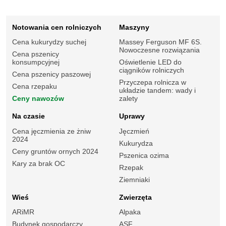
Notowania cen rolniczych
Maszyny
Cena kukurydzy suchej
Massey Ferguson MF 6S.
Nowoczesne rozwiązania
Cena pszenicy
konsumpcyjnej
Oświetlenie LED do
ciągników rolniczych
Cena pszenicy paszowej
Przyczepa rolnicza w
Cena rzepaku
układzie tandem: wady i
Ceny nawozów
zalety
Na czasie
Uprawy
Cena jęczmienia ze żniw
Jęczmień
2024
Kukurydza
Ceny gruntów ornych 2024
Pszenica ozima
Kary za brak OC
Rzepak
Ziemniaki
Wieś
Zwierzęta
ARiMR
Alpaka
Budynek gospodarczy
ASF