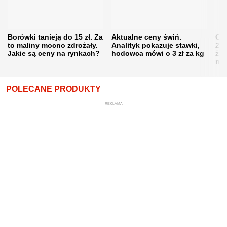
Borówki tanieją do 15 zł. Za
Aktualne ceny świń.
Cen
to maliny mocno zdrożały.
Analityk pokazuje stawki,
202
Jakie są ceny na rynkach?
hodowca mówi o 3 zł za kg
żni
nie
POLECANE PRODUKTY
REKLAMA