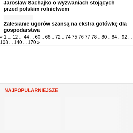
Jarosław Sachajko o wyzwaniach stojących
przed polskim rolnictwem
Zalesianie ugorów szansą na ekstra gotówkę dla
gospodarstwa
«
1
...
12
...
44
...
60
..
68
..
72
..
74
75
76
77
78
..
80
..
84
..
92
...
108
...
140
...
170
»
NAJPOPULARNIEJSZE