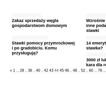
Zakaz sprzedaży węgla
Wzrośnie 
gospodarstwom domowym
inne poda
stawki
Stawki pomocy przymrozkowej
14 emeryt
i po gradobiciu. Komu
stawka?
przysługują?
3000 zł l
kara dla 
«
1
...
28
..
36
..
40
..
42
43
44
45
46
..
48
..
52
..
60
...
76
...