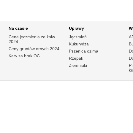
Na czasie
Uprawy
W
Cena jęczmienia ze żniw
Jęczmień
A
2024
Kukurydza
B
Ceny gruntów ornych 2024
Pszenica ozima
Do
Kary za brak OC
Rzepak
Do
Ziemniaki
P
k