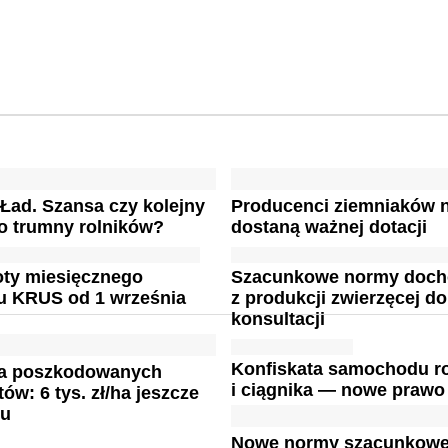
 Ład. Szansa czy kolejny
Producenci ziemniaków n
o trumny rolników?
dostaną ważnej dotacji
ty miesięcznego
Szacunkowe normy doc
u KRUS od 1 września
z produkcji zwierzęcej do
konsultacji
Konfiskata samochodu ro
a poszkodowanych
i ciągnika — nowe prawo
ów: 6 tys. zł/ha jeszcze
ku
Nowe normy szacunkow