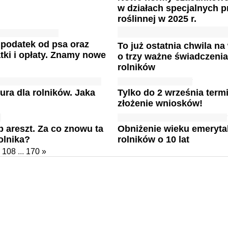
w działach specjalnych p
roślinnej w 2025 r.
podatek od psa oraz
To już ostatnia chwila na
tki i opłaty. Znamy nowe
o trzy ważne świadczenia
rolników
ura dla rolników. Jaka
Tylko do 2 września term
złożenie wniosków!
ub areszt. Za co znowu ta
Obniżenie wieku emeryta
rolnika?
rolników o 10 lat
108
...
170
»