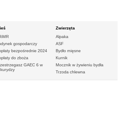
ieś
Zwierzęta
RiMR
Alpaka
udynek gospodarczy
ASF
płaty bezpośrednie 2024
Bydło mięsne
płaty do zboża
Kurnik
rzestrzegasz GAEC 6 w
Mocznik w żywieniu bydła
ukurydzy
Trzoda chlewna