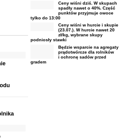
Ceny wiśni dziś. W skupach
spadły nawet o 40%. Część
punktów przyjmuje owoce
tylko do 13:00
Ceny wiśni w hurcie i skupie
(23.07.). W hurcie nawet 20
zł/kg, wybrane skupy
podniosły stawki
Będzie wsparcie na agregaty
prądotwórcze dla rolników
i ochronę sadów przed
gradem
ie
hodu
lnika
e