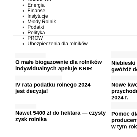
Energia
Finanse
Instytucje
Młody Rolnik
Podatki
Polityka
PROW
Ubezpieczenia dla rolników
O małe biogazownie dla rolników
Niebieski
indywidualnych apeluje KRIR
gwóźdź d
IV rata podatku rolnego 2024 —
Nowe kwo
jest decyzja!
przychod
2024 r.
Nawet 5400 zł do hektara — czysty
Pomoc dl
zysk rolnika
producent
w tym ro