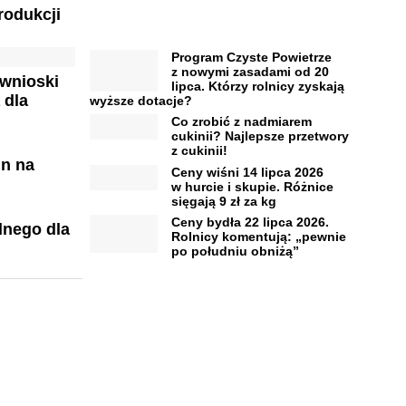
rodukcji
Program Czyste Powietrze
z nowymi zasadami od 20
 wnioski
lipca. Którzy rolnicy zyskają
 dla
wyższe dotacje?
Co zrobić z nadmiarem
cukinii? Najlepsze przetwory
z cukinii!
in na
Ceny wiśni 14 lipca 2026
w hurcie i skupie. Różnice
sięgają 9 zł za kg
Ceny bydła 22 lipca 2026.
lnego dla
Rolnicy komentują: „pewnie
po południu obniżą”