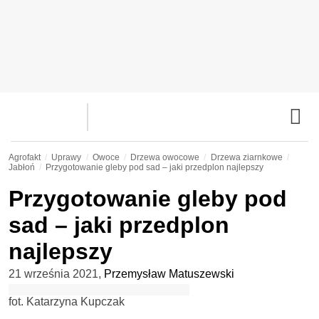
Agrofakt
Uprawy
Owoce
Drzewa owocowe
Drzewa ziarnkowe
Jabłoń
Przygotowanie gleby pod sad – jaki przedplon najlepszy
Przygotowanie gleby pod
sad – jaki przedplon
najlepszy
21 września 2021
,
Przemysław Matuszewski
fot. Katarzyna Kupczak