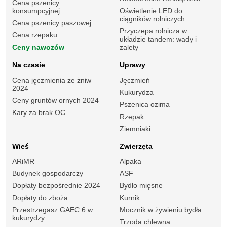
Cena pszenicy
konsumpcyjnej
Oświetlenie LED do
ciągników rolniczych
Cena pszenicy paszowej
Przyczepa rolnicza w
Cena rzepaku
układzie tandem: wady i
Ceny nawozów
zalety
Na czasie
Uprawy
Cena jęczmienia ze żniw
Jęczmień
2024
Kukurydza
Ceny gruntów ornych 2024
Pszenica ozima
Kary za brak OC
Rzepak
Ziemniaki
Wieś
Zwierzęta
ARiMR
Alpaka
Budynek gospodarczy
ASF
Dopłaty bezpośrednie 2024
Bydło mięsne
Dopłaty do zboża
Kurnik
Przestrzegasz GAEC 6 w
Mocznik w żywieniu bydła
kukurydzy
Trzoda chlewna