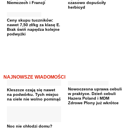
Niemczech i Francji
czasowo dopuściły
herbicyd
Ceny skupu tuczników:
nawet 7,50 zł/kg za klasę E.
Brak świń napędza kolejne
podwyżki
NAJNOWSZE WIADOMOŚCI
Nowoczesna uprawa cebuli
Kleszcze czają się nawet
w praktyce. Dzień cebuli
na podwórku. Tych miejsc
Hazera Poland i MDM
na ciele nie wolno pominąć
Zdrowe Plony już wkrótce
Noc nie chłodzi domu?