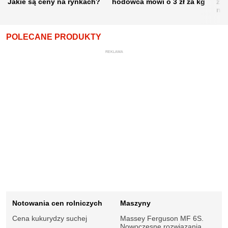
Jakie są ceny na rynkach?
hodowca mówi o 3 zł za kg
żni
nie
POLECANE PRODUKTY
REKLAMA
Notowania cen rolniczych
Maszyny
Cena kukurydzy suchej
Massey Ferguson MF 6S.
Nowoczesne rozwiązania