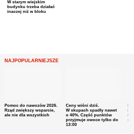
W starym wiejskim
budynku trzeba działać
inaczej niż w bloku
NAJPOPULARNIEJSZE
Pomoc do nawozów 2026.
Ceny wiśni dziś.
Cen
Rząd zwiększy wsparcie,
W skupach spadły nawet
i s
ale nie dla wszystkich
o 40%. Część punktów
naw
przyjmuje owoce tylko do
sku
13:00