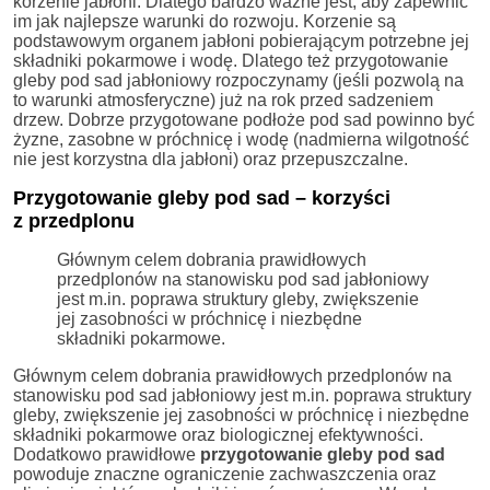
korzenie jabłoni. Dlatego bardzo ważne jest, aby zapewnić
im jak najlepsze warunki do rozwoju. Korzenie są
podstawowym organem jabłoni pobierającym potrzebne jej
składniki pokarmowe i wodę. Dlatego też przygotowanie
gleby pod sad jabłoniowy rozpoczynamy (jeśli pozwolą na
to warunki atmosferyczne) już na rok przed sadzeniem
drzew. Dobrze przygotowane podłoże pod sad powinno być
żyzne, zasobne w próchnicę i wodę (nadmierna wilgotność
nie jest korzystna dla jabłoni) oraz przepuszczalne.
Przygotowanie gleby pod sad – korzyści
z p
rzedplonu
Głównym celem dobrania prawidłowych
przedplonów na stanowisku pod sad jabłoniowy
jest m.in. poprawa struktury gleby, zwiększenie
jej zasobności w próchnicę i niezbędne
składniki pokarmowe.
Głównym celem dobrania prawidłowych przedplonów na
stanowisku pod sad jabłoniowy jest m.in. poprawa struktury
gleby, zwiększenie jej zasobności w próchnicę i niezbędne
składniki pokarmowe oraz biologicznej efektywności.
Dodatkowo prawidłowe
przygotowanie gleby pod sad
powoduje znaczne ograniczenie zachwaszczenia oraz