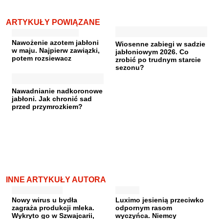
ARTYKUŁY POWIĄZANE
Nawożenie azotem jabłoni
Wiosenne zabiegi w sadzie
w maju. Najpierw zawiązki,
jabłoniowym 2026. Co
potem rozsiewacz
zrobić po trudnym starcie
sezonu?
Nawadnianie nadkoronowe
jabłoni. Jak chronić sad
przed przymrozkiem?
INNE ARTYKUŁY AUTORA
Nowy wirus u bydła
Luximo jesienią przeciwko
zagraża produkcji mleka.
odpornym rasom
Wykryto go w Szwajcarii,
wyczyńca. Niemcy