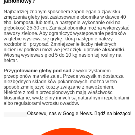
jabłoniowy?
Najbardziej znanym sposobem zapobiegania zjawisku
zmęczenia gleby jest zastosowanie obornika w dawce 40
t/ha, kompostu lub torfu, a następnie wykonanie orki na
głębokość 25-30 cm. Zamiast obornika można wykorzystać
nawozy zielone. Aby ograniczyć występowanie pędraków
w glebie wysiewa się grykę, którą następnie należy
rozdrobnić i przyorać. Zmniejszenie liczby niektórych
nicieni w podłożu możliwe jest dzięki uprawie
aksamitki
.
Wiosną wysiewa się od 5 do 10 kg nasion tej rośliny na
hektar.
Przygotowanie gleby pod sad
z wykorzystaniem
przedplonów ma wile zalet. Przede wszystkim dostarcza
niezbędnych składników pokarmowych, można w ten
sposób zmniejszyć koszty związane z nawożeniem.
Niektóre z roślin przedplonowych mają właściwości
fitosanitarne, wydzieliny innych są naturalnymi repelentami
albo regulatorami wzrostu owadów.
Obserwuj nas w Google News. Bądź na bieżąco!