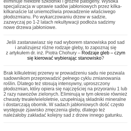
eliminuje niektóre szkodniki i groźne patogeny. Wysoka
specjalizacja w uprawie sadów jabłoniowych przez kilka-
kilkanaście lat uniemożliwia prowadzenie właściwego
płodozmianu. Po wykarczowaniu drzew w sadzie,
zazwyczaj po 1-2 latach rekultywacji podłoża sadzimy
nowe drzewa jabłoniowe.
Jeśli zastanawiasz się nad wyborem stanowiska pod sad
i analizujesz różne rodzaje gleby, to zapoznaj się
z artykułem dr. inż. Piotra Chohury –
Rodzaje gleb – czym
się kierować wybierając stanowisko
?
Brak kilkuletniej przerwy w prowadzeniu sadu nie pozwala
sadownikom przeprowadzić pełnego cyklu zmianowania
roślin. Dlatego też stosują intensywny, uproszczony
płodozmian, który opiera się najczęściej na przyoraniu 1 lub
2 razy nawozów zielonych. Eliminują w tym okresie również
chwasty trwałe/wieloletnie, uzupełniają składniki mineralne
i dostarczają obornik. W sadach jabłoniowych dość często
występuje zjawisko zmęczenia gleby, dlatego też
należałoby zakładać kolejny sad z drzew innego gatunku.