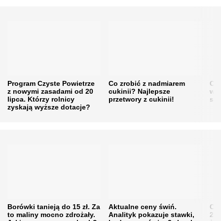
Program Czyste Powietrze
Co zrobić z nadmiarem
Cen
z nowymi zasadami od 20
cukinii? Najlepsze
w h
lipca. Którzy rolnicy
przetwory z cukinii!
się
zyskają wyższe dotacje?
Borówki tanieją do 15 zł. Za
Aktualne ceny świń.
Cen
to maliny mocno zdrożały.
Analityk pokazuje stawki,
202