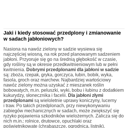
Jaki i kiedy stosować przedplony i zmianowanie
w sadach jabłoniowych?
Nasiona na nawóz zielony w sadzie wysiewa się
najczęściej wiosną, na rok przed planowanym sadzeniem
jabłoni. Przyoruje się go na średnią głębokość w czasie,
gdy rośliny są w okresie przedkwitnieniowym lub w pełni
kwitnienia.
Dobrymi przedplonami dla jabłoni w sadzie
są: zboża, rzepak, gryka, gorczyca, łubin, bobik, wyka,
fasola, groch oraz marchew. Najbardziej wartościowy
nawóz zielony można uzyskać z mieszanek roślin
bobowatych, m.in. peluszki, wyki, bobu i łubinu z dodatkiem
kukurydzy, słonecznika i facelii.
Dla jabłoni złymi
przedplonami
są wieloletnie uprawy koniczyny, lucerny
i traw. Po takich przedplonach, przy niewykonywaniu
zabiegów mechanicznych w sadach, może zwiększyć się
ryzyko pojawienia szkodników wielożernych. Zalicza się do
nich m.in.: rolnice, drutowce, opuchlaki oraz
poświętnikowate (chrabąszcze, ogrodnica, listnik).