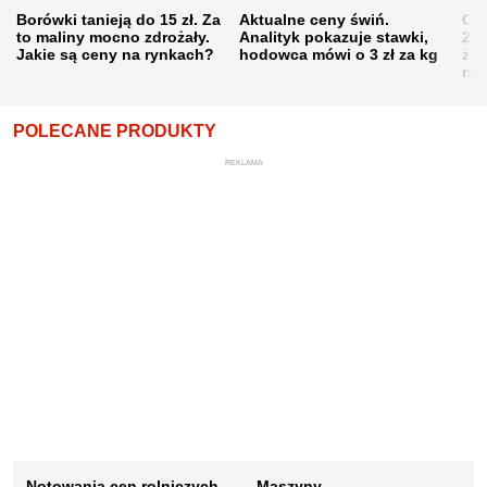
Borówki tanieją do 15 zł. Za
Aktualne ceny świń.
Cen
to maliny mocno zdrożały.
Analityk pokazuje stawki,
202
Jakie są ceny na rynkach?
hodowca mówi o 3 zł za kg
żni
nie
POLECANE PRODUKTY
REKLAMA
Notowania cen rolniczych
Maszyny