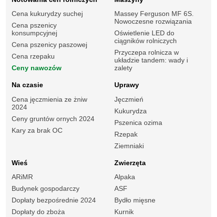
Cena kukurydzy suchej
Massey Ferguson MF 6S.
Nowoczesne rozwiązania
Cena pszenicy
konsumpcyjnej
Oświetlenie LED do
ciągników rolniczych
Cena pszenicy paszowej
Przyczepa rolnicza w
Cena rzepaku
układzie tandem: wady i
Ceny nawozów
zalety
Na czasie
Uprawy
Cena jęczmienia ze żniw
Jęczmień
2024
Kukurydza
Ceny gruntów ornych 2024
Pszenica ozima
Kary za brak OC
Rzepak
Ziemniaki
Wieś
Zwierzęta
ARiMR
Alpaka
Budynek gospodarczy
ASF
Dopłaty bezpośrednie 2024
Bydło mięsne
Dopłaty do zboża
Kurnik