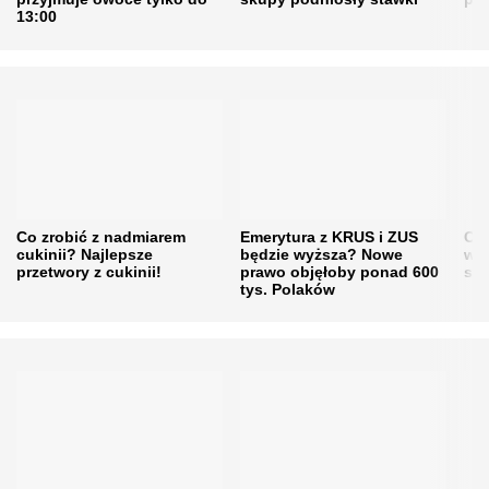
13:00
Co zrobić z nadmiarem
Emerytura z KRUS i ZUS
Cen
cukinii? Najlepsze
będzie wyższa? Nowe
w h
przetwory z cukinii!
prawo objęłoby ponad 600
się
tys. Polaków