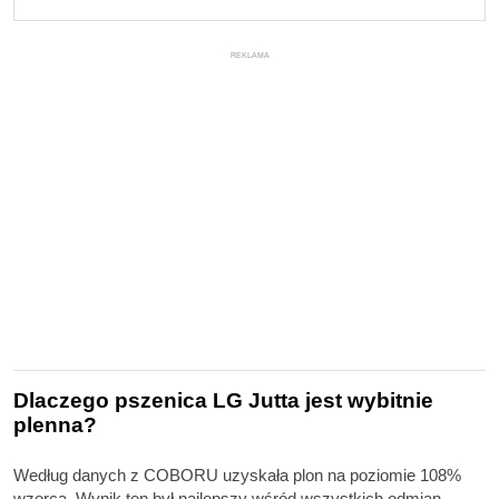
REKLAMA
Dlaczego pszenica LG Jutta jest wybitnie
plenna?
Według danych z COBORU uzyskała plon na poziomie 108%
wzorca. Wynik ten był najlepszy wśród wszystkich odmian