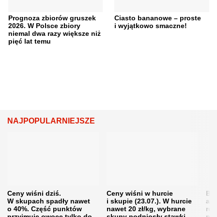
Prognoza zbiorów gruszek
Ciasto bananowe – proste
2026. W Polsce zbiory
i wyjątkowo smaczne!
niemal dwa razy większe niż
pięć lat temu
NAJPOPULARNIEJSZE
Ceny wiśni dziś.
Ceny wiśni w hurcie
Będ
W skupach spadły nawet
i skupie (23.07.). W hurcie
agr
o 40%. Część punktów
nawet 20 zł/kg, wybrane
rol
przyjmuje owoce tylko do
skupy podniosły stawki
pr