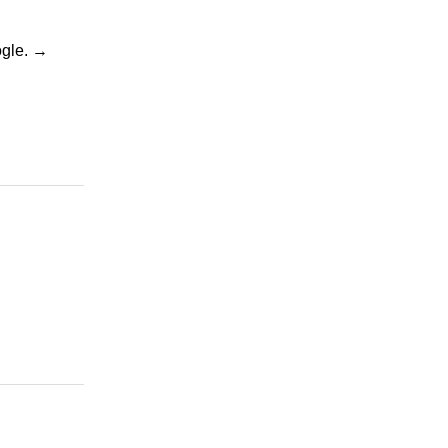
gle.
→