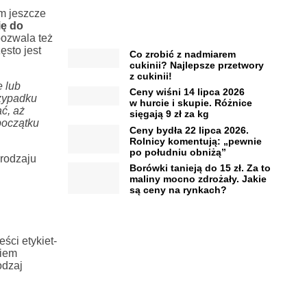
ym jeszcze
ię do
pozwala też
sto jest
Co zrobić z nadmiarem
cukinii? Najlepsze przetwory
z cukinii!
 lub
Ceny wiśni 14 lipca 2026
zypadku
w hurcie i skupie. Różnice
ć, aż
sięgają 9 zł za kg
początku
Ceny bydła 22 lipca 2026.
Rolnicy komentują: „pewnie
po południu obniżą”
rodzaju
Borówki tanieją do 15 zł. Za to
maliny mocno zdrożały. Jakie
są ceny na rynkach?
ści etykiet-
ciem
odzaj