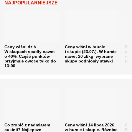
NAJPOPULARNIEJSZE
Ceny wiśni dziś.
Ceny wiśni w hurcie
Będ
W skupach spadły nawet
i skupie (23.07.). W hurcie
agr
o 40%. Część punktów
nawet 20 zł/kg, wybrane
rol
przyjmuje owoce tylko do
skupy podniosły stawki
pr
13:00
Co zrobić z nadmiarem
Ceny wiśni 14 lipca 2026
Cen
cukinii? Najlepsze
w hurcie i skupie. Różnice
Rol