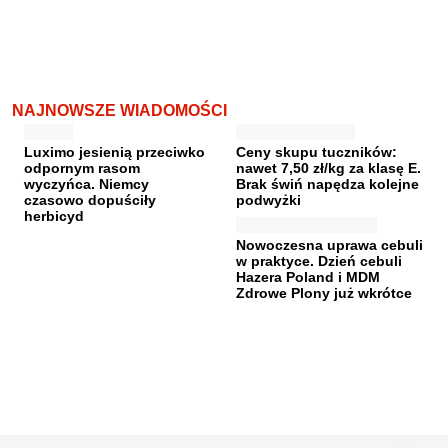
NAJNOWSZE WIADOMOŚCI
Luximo jesienią przeciwko
Ceny skupu tuczników:
odpornym rasom
nawet 7,50 zł/kg za klasę E.
wyczyńca. Niemcy
Brak świń napędza kolejne
czasowo dopuściły
podwyżki
herbicyd
Nowoczesna uprawa cebuli
w praktyce. Dzień cebuli
Hazera Poland i MDM
Zdrowe Plony już wkrótce