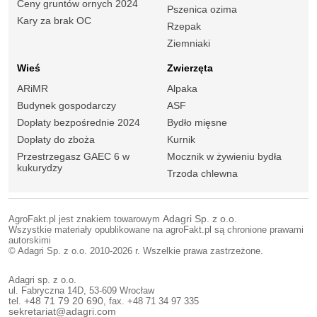
Ceny gruntów ornych 2024
Pszenica ozima
Kary za brak OC
Rzepak
Ziemniaki
Wieś
Zwierzęta
ARiMR
Alpaka
Budynek gospodarczy
ASF
Dopłaty bezpośrednie 2024
Bydło mięsne
Dopłaty do zboża
Kurnik
Przestrzegasz GAEC 6 w
Mocznik w żywieniu bydła
kukurydzy
Trzoda chlewna
AgroFakt.pl jest znakiem towarowym
Adagri Sp. z o.o.
Wszystkie materiały opublikowane na agroFakt.pl są chronione prawami
autorskimi
© Adagri Sp. z o.o. 2010-2026 r. Wszelkie prawa zastrzeżone.
Adagri sp. z o.o.
ul. Fabryczna 14D, 53-609 Wrocław
tel.
+48 71 79 20 690
, fax. +48 71 34 97 335
sekretariat@adagri.com