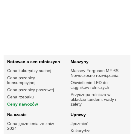
Notowania cen rolniczych
Maszyny
Cena kukurydzy suchej
Massey Ferguson MF 6S.
Nowoczesne rozwiązania
Cena pszenicy
konsumpcyjnej
Oświetlenie LED do
ciągników rolniczych
Cena pszenicy paszowej
Przyczepa rolnicza w
Cena rzepaku
układzie tandem: wady i
Ceny nawozów
zalety
Na czasie
Uprawy
Cena jęczmienia ze żniw
Jęczmień
2024
Kukurydza