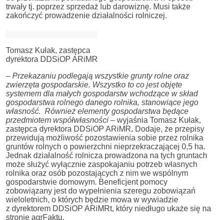
trwały tj. poprzez sprzedaż lub darowiznę. Musi także
zakończyć prowadzenie działalności rolniczej.
Tomasz Kułak, zastępca
dyrektora DDSiOP ARiMR
–
Przekazaniu podlegają wszystkie grunty rolne oraz
zwierzęta gospodarskie. Wszystko to co jest objęte
systemem dla małych gospodarstw wchodzące w skład
gospodarstwa rolnego danego rolnika, stanowiące jego
własność. Również elementy gospodarstwa będące
przedmiotem współwłasności
– wyjaśnia Tomasz Kułak,
zastępca dyrektora DDSiOP ARiMR
.
Dodaje, że przepisy
przewidują możliwość pozostawienia sobie przez rolnika
gruntów rolnych o powierzchni nieprzekraczającej 0,5 ha.
Jednak działalność rolnicza prowadzona na tych gruntach
może służyć wyłącznie zaspokajaniu potrzeb własnych
rolnika oraz osób pozostających z nim we wspólnym
gospodarstwie domowym. Beneficjent pomocy
zobowiązany jest do wypełnienia szeregu zobowiązań
wieloletnich, o których będzie mowa w wywiadzie
z dyrektorem DDSiOP ARiMRt, który niedługo ukaże się na
stronie agrFaktu.