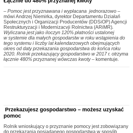
Łącznie do 480% przyznanej kwoty
–
Pomoc jest przyznawana i wypłacana jednorazowo –
mówi Andrzej Niemirka, dyrektor Departamentu Działań
Społecznych i Organizacji Producentów (DDSiOP) Agencji
Restrukturyzacji i Modernizacvji Rolnictwa (ARiMR)
.
Wyliczana jest jako iloczyn 120% płatności ustalonej
w systemie dla małych gospodarstw w roku wstąpienia do
tego systemu i liczby lat kalendarzowych obejmujących
okres od daty przekazania gospodarstwa do końca roku
2020. Rolnik przekazujący gospodarstwo w 2017 r. otrzyma
łącznie 480% przyznanej wówczas kwoty –
komentuje
.
Przekazujesz gospodarstwo – możesz uzyskać
pomoc
Rolnik wnioskujący o przyznanie pomocy jest zobowiązany
do przekazania posiadanego gospodarstwa w sposób