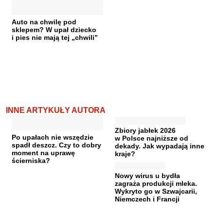
Auto na chwilę pod
sklepem? W upał dziecko
i pies nie mają tej „chwili”
INNE ARTYKUŁY AUTORA
Zbiory jabłek 2026
Po upałach nie wszędzie
w Polsce najniższe od
spadł deszcz. Czy to dobry
dekady. Jak wypadają inne
moment na uprawę
kraje?
ścierniska?
Nowy wirus u bydła
zagraża produkcji mleka.
Wykryto go w Szwajcarii,
Niemczech i Francji