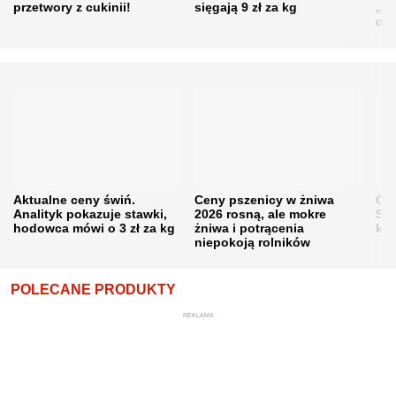
przetwory z cukinii!
sięgają 9 zł za kg
„pe
obn
Aktualne ceny świń.
Ceny pszenicy w żniwa
Ce
Analityk pokazuje stawki,
2026 rosną, ale mokre
Sku
hodowca mówi o 3 zł za kg
żniwa i potrącenia
kon
niepokoją rolników
POLECANE PRODUKTY
REKLAMA