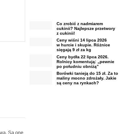
Co zrobić z nadmiarem
cukinii? Najlepsze przetwory
z cukinii!
Ceny wiśni 14 lipca 2026
w hurcie i skupie. Różnice
sięgają 9 zł za kg
Ceny bydła 22 lipca 2026.
Rolnicy komentują: „pewnie
po południu obniżą”
Borówki tanieją do 15 zł. Za to
maliny mocno zdrożały. Jakie
są ceny na rynkach?
twa. Są one