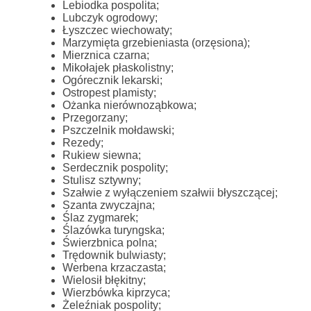
Lebiodka pospolita;
Lubczyk ogrodowy;
Łyszczec wiechowaty;
Marzymięta grzebieniasta (orzęsiona);
Mierznica czarna;
Mikołajek płaskolistny;
Ogórecznik lekarski;
Ostropest plamisty;
Ożanka nierównoząbkowa;
Przegorzany;
Pszczelnik mołdawski;
Rezedy;
Rukiew siewna;
Serdecznik pospolity;
Stulisz sztywny;
Szałwie z wyłączeniem szałwii błyszczącej;
Szanta zwyczajna;
Ślaz zygmarek;
Ślazówka turyngska;
Świerzbnica polna;
Trędownik bulwiasty;
Werbena krzaczasta;
Wielosił błękitny;
Wierzbówka kiprzyca;
Żeleźniak pospolity;