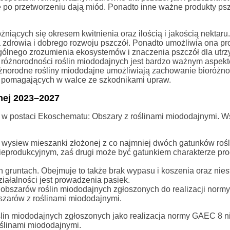
re po przetworzeniu dają miód. Ponadto inne ważne produkty ps
niących się okresem kwitnienia oraz ilością i jakością nektaru
a zdrowia i dobrego rozwoju pszczół. Ponadto umożliwia ona pr
ogólnego zrozumienia ekosystemów i znaczenia pszczół dla utr
 różnorodności roślin miododajnych jest bardzo ważnym aspekt
różnorodne rośliny miododajne umożliwiają zachowanie bioróżn
 pomagających w walce ze szkodnikami upraw.
nej 2023–2027
w postaci Ekoschematu: Obszary z roślinami miododajnymi. W
 wysiew mieszanki złożonej z co najmniej dwóch gatunków rośl
ieprodukcyjnym, zaś drugi może być gatunkiem charakterze pr
ych gruntach. Obejmuje to także brak wypasu i koszenia oraz nie
iałalności jest prowadzenia pasiek.
 obszarów roślin miododajnych zgłoszonych do realizacji nor
bszarów z roślinami miododajnymi.
lin miododajnych zgłoszonych jako realizacja normy GAEC 8 n
oślinami miododajnymi.