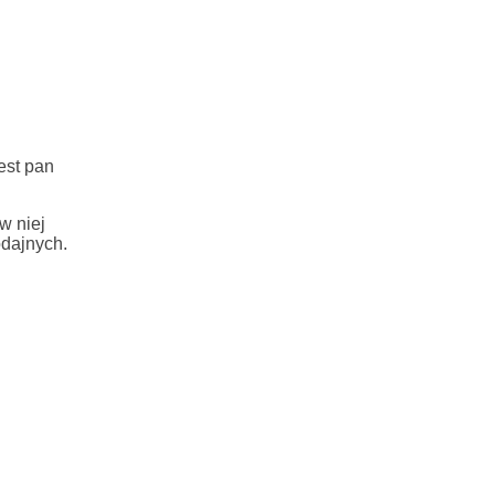
est pan
w niej
odajnych.