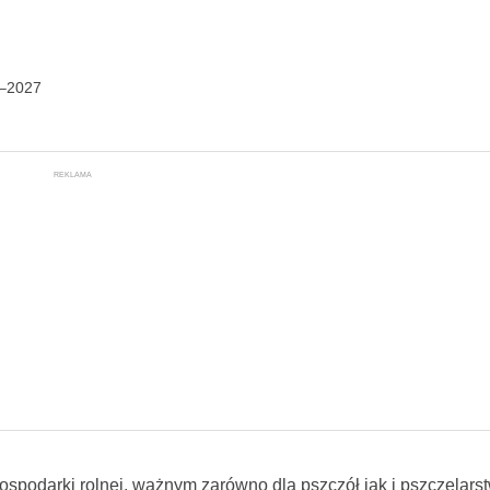
3–2027
REKLAMA
spodarki rolnej, ważnym zarówno dla pszczół jak i pszczelars