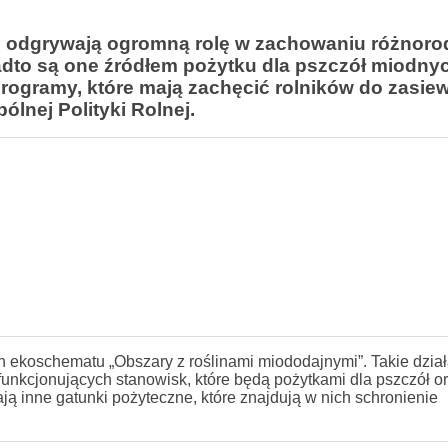
h odgrywają ogromną rolę w zachowaniu różnoro
dto są one źródłem pożytku dla pszczół miodny
 programy, które mają zachęcić rolników do zasi
ólnej Polityki Rolnej.
 ekoschematu „Obszary z roślinami miododajnymi”. Takie dzia
funkcjonujących stanowisk, które będą pożytkami dla pszczół o
ją inne gatunki pożyteczne, które znajdują w nich schronienie