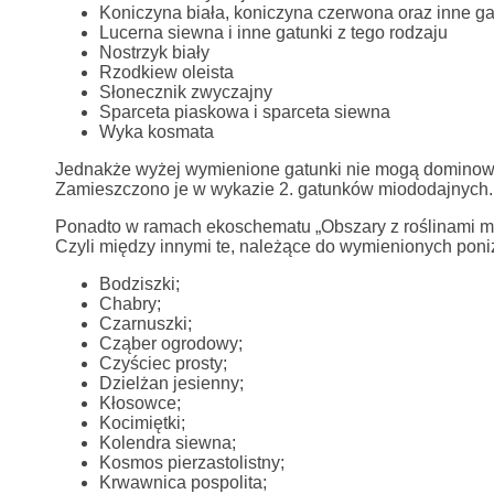
Koniczyna biała, koniczyna czerwona oraz inne gat
Lucerna siewna i inne gatunki z tego rodzaju
Nostrzyk biały
Rzodkiew oleista
Słonecznik zwyczajny
Sparceta piaskowa i sparceta siewna
Wyka kosmata
Jednakże wyżej wymienione gatunki nie mogą dominow
Zamieszczono je w wykazie 2. gatunków miododajnych.
Ponadto w ramach ekoschematu „Obszary z roślinami mi
Czyli między innymi te, należące do wymienionych poni
Bodziszki;
Chabry;
Czarnuszki;
Cząber ogrodowy;
Czyściec prosty;
Dzielżan jesienny;
Kłosowce;
Kocimiętki;
Kolendra siewna;
Kosmos pierzastolistny;
Krwawnica pospolita;