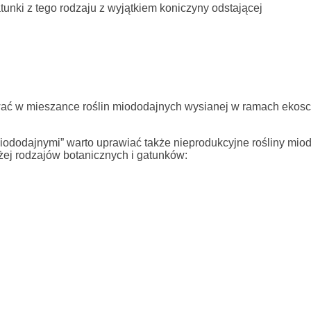
unki z tego rodzaju z wyjątkiem koniczyny odstającej
ać w mieszance roślin miododajnych wysianej w ramach ekos
ododajnymi” warto uprawiać także nieprodukcyjne rośliny mio
żej rodzajów botanicznych i gatunków: