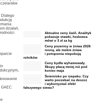
zczelarskie
. Dlatego
odukcję
zymania
em działań,
orodności
Aktualne ceny świń. Analityk
pokazuje stawki, hodowca
mówi o 3 zł za kg
Ceny pszenicy w żniwa 2026
rosną, ale mokre żniwa
sparcie
i potrącenia niepokoją
rolników
Ceny bydła wyhamowały.
in
Skupy płacą mniej niż pod
odukcyjnym,
koniec maja
Ściernisko po rzepaku. Czy
stosowanie
warto poczekać na deszcz
i wykorzystać efekt
my GAEC
fałszywego siewu?
ie