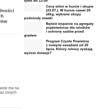
tylko do 13:00
Ceny wiśni w hurcie i skupie
dności
(23.07.). W hurcie nawet 20
zł/kg, wybrane skupy
ch
podniosły stawki
ewów
Będzie wsparcie na agregaty
prądotwórcze dla rolników
i ochronę sadów przed
gradem
Program Czyste Powietrze
z nowymi zasadami od 20
lipca. Którzy rolnicy zyskają
wyższe dotacje?
łanie ma na
raz innych