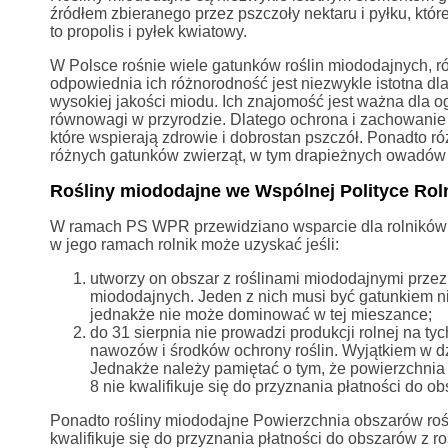
źródłem zbieranego przez pszczoły nektaru i pyłku, któ
to propolis i pyłek kwiatowy.
W Polsce rośnie wiele gatunków roślin miododajnych, róż
odpowiednia ich różnorodność jest niezwykle istotna dl
wysokiej jakości miodu. Ich znajomość jest ważna dla 
równowagi w przyrodzie. Dlatego ochrona i zachowanie
które wspierają zdrowie i dobrostan pszczół. Ponadto 
różnych gatunków zwierząt, w tym drapieżnych owadów
Rośliny miododajne we Wspólnej Polityce Rol
W ramach PS WPR przewidziano wsparcie dla rolników 
w jego ramach rolnik może uzyskać jeśli:
utworzy on obszar z roślinami miododajnymi przez
miododajnych. Jeden z nich musi być gatunkiem n
jednakże nie może dominować w tej mieszance;
do 31 sierpnia nie prowadzi produkcji rolnej na t
nawozów i środków ochrony roślin. Wyjątkiem w dz
Jednakże należy pamiętać o tym, że powierzchnia
8 nie kwalifikuje się do przyznania płatności do o
Ponadto rośliny miododajne Powierzchnia obszarów roś
kwalifikuje się do przyznania płatności do obszarów z r