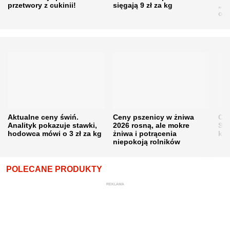
przetwory z cukinii!
sięgają 9 zł za kg
„pe
obn
Aktualne ceny świń.
Ceny pszenicy w żniwa
Ce
Analityk pokazuje stawki,
2026 rosną, ale mokre
Sku
hodowca mówi o 3 zł za kg
żniwa i potrącenia
kon
niepokoją rolników
POLECANE PRODUKTY
REKLAMA