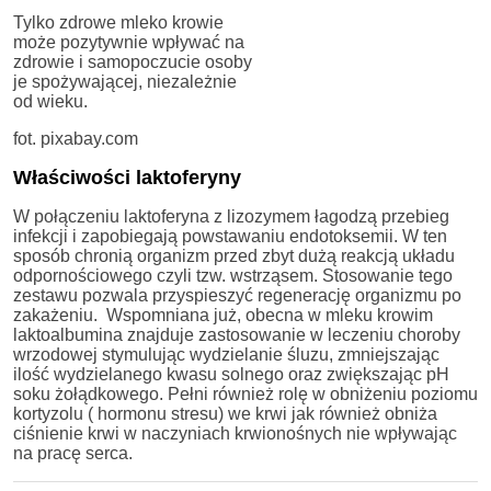
Tylko zdrowe mleko krowie
może pozytywnie wpływać na
zdrowie i samopoczucie osoby
je spożywającej, niezależnie
od wieku.
fot. pixabay.com
Właściwości laktoferyny
W połączeniu laktoferyna z lizozymem łagodzą przebieg
infekcji i zapobiegają powstawaniu endotoksemii. W ten
sposób chronią organizm przed zbyt dużą reakcją układu
odpornościowego czyli tzw. wstrząsem. Stosowanie tego
zestawu pozwala przyspieszyć regenerację organizmu po
zakażeniu. Wspomniana już, obecna w mleku krowim
laktoalbumina znajduje zastosowanie w leczeniu choroby
wrzodowej stymulując wydzielanie śluzu, zmniejszając
ilość wydzielanego kwasu solnego oraz zwiększając pH
soku żołądkowego. Pełni również rolę w obniżeniu poziomu
kortyzolu ( hormonu stresu) we krwi jak również obniża
ciśnienie krwi w naczyniach krwionośnych nie wpływając
na pracę serca.