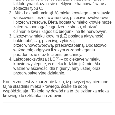
laktoferyna okazała się efektywnie hamować wirusa
żółtaczki typu C.
Alfa- Laktoalbumina(LA) mleka krowiego – przejawia
właściwości przeciwwirusowe, przeciwnowotworowe
i przeciwstresowe. Dieta bogata w mleko krowie może
zatem wspomagać łagodzenie stresu, obniżać
ciśnienie krwi i łagodzić biegunki na tle nerwowym.
Lizozym w mleku krowim (LZ) posiada aktywność
bakteriobójczą, przeciwgrzybiczą,
przeciwnowotworową, przeciwzapalną. Dodatkowo
ważną rolę odgrywa lizozym w zapobieganiu
paradontozie oraz leczeniu próchnicy.
Laktoperoksydaza ( LCP) – co ciekawe w mleku
krowim występuje, w mleku ludzkim już nie. Ma
ważne właściwości dla higieny jamy ustnej oraz
przeciwbakteryjne działanie.
Konieczne jest zaznaczenie faktu, iż powyżej wymienione
tajne składniki mleka krowiego, ściśle ze sobą
współdziałają. To kolejny dowód na to, że szklanka mleka
krowiego to szklanka na zdrowie!