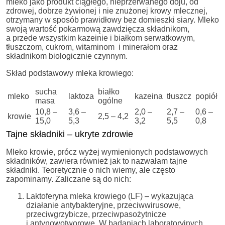
mleko jako produkt ciągłego, nieprzerwanego doju, od
zdrowej, dobrze żywionej i nie znużonej krowy mlecznej,
otrzymany w sposób prawidłowy bez domieszki siary. Mleko
swoją wartość pokarmową zawdzięcza składnikom,
a przede wszystkim kazeinie i białkom serwatkowym,
tłuszczom, cukrom, witaminom i minerałom oraz
składnikom biologicznie czynnym.
Skład podstawowy mleka krowiego:
sucha
białko
mleko
laktoza
kazeina
tłuszcz
popiół
masa
ogólne
10,8 –
3,6 –
2,0 –
2,7 –
0,6 –
krowie
2,5 – 4,2
15,0
5,3
3,2
5,5
0,8
Tajne składniki – ukryte zdrowie
Mleko krowie, prócz wyżej wymienionych podstawowych
składników, zawiera również jak to nazwałam tajne
składniki. Teoretycznie o nich wiemy, ale często
zapominamy. Zaliczane są do nich:
Laktoferyna mleka krowiego (LF) – wykazująca
działanie antybakteryjne, przeciwwirusowe,
przeciwgrzybicze, przeciwpasożytnicze
i antynowotworowe. W badaniach laboratoryjnych