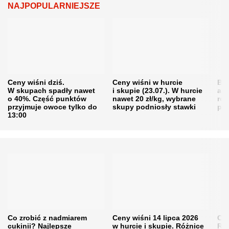
NAJPOPULARNIEJSZE
Ceny wiśni dziś.
Ceny wiśni w hurcie
Będ
W skupach spadły nawet
i skupie (23.07.). W hurcie
agr
o 40%. Część punktów
nawet 20 zł/kg, wybrane
rol
przyjmuje owoce tylko do
skupy podniosły stawki
pr
13:00
Co zrobić z nadmiarem
Ceny wiśni 14 lipca 2026
Cen
cukinii? Najlepsze
w hurcie i skupie. Różnice
Rol