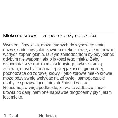
Mleko od krowy – zdrowie zależy od jakości
Wymieniliśmy kilka, może trudnych do wypowiedzenia,
nazw składników jakie zawiera mleko krowie, ale na pewno
wartych zapamiętania. Dużym zaniedbaniem byłoby jednak
gdybym nie wspomniała o jakości tego mleka. Żeby
wspomniana szklanka mleka krowiego była szklanką
zdrowia, musi być ona najlepszej jakości higienicznej,
pochodząca od zdrowej krowy. Tylko zdrowe mleko krowie
może pozytywnie wpływać na zdrowie i samopoczucie
osoby je spożywającej, niezależnie od wieku.
Reasumując więc podkreślę, że warto zadbać o nasze
krówki bo dają nam one naprawdę drogocenny płyn jakim
jest mleko.
1.
Dział
Hodowla