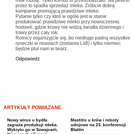
miał robotę. Tylko komuś to przeszkadzało. Na pewno
przez to spadła sprzedaż mleka. Zróbcie dobrą
kampanie promującą prawdziwe mleko.
Pytanie tylko czy ktoś w ogóle jest w stanie
produkować prawdziwe mleko przy nowoczesnej
hodowli, gdzie krowy nie widzą światła dziennego i
trawy przez cały rok.
Rolnicy organizyjcie się, bo niedługo padną wszystkie
ryneczki w miastach (zostanie Lidl) i tylko niemiec
będzie pluł nam w twarz.
Odpowiedz
ARTYKUŁY POWIĄZANE
Nowy wirus u bydła
Mastitis u krów i roboty
zagraża produkcji mleka.
udojowe na 23. konferencji
Wykryto go w Szwajcarii,
Blattin