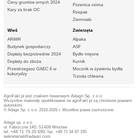
Ceny gruntów ornych 2024
Pszenica ozima
Kary za brak OC
Rzepak
Ziemniaki
Wieś
Zwierzęta
ARiMR
Alpaka
Budynek gospodarczy
ASF
Dopłaty bezpośrednie 2024
Bydło mięsne
Dopłaty do zboża
Kurnik
Przestrzegasz GAEC 6 w
Mocznik w żywieniu bydła
kukurydzy
Trzoda chlewna
AgroFakt.pl jest znakiem towarowym
Adagri Sp. z o.o.
Wszystkie materiały opublikowane na agroFakt.pl są chronione prawami
autorskimi
© Adagri Sp. z o.o. 2010-2026 r. Wszelkie prawa zastrzeżone.
Adagri sp. z o.o.
ul. Fabryczna 14D, 53-609 Wrocław
tel.
+48 71 79 20 690
, fax. +48 71 34 97 335
sekretariat@adagri.com