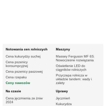
Notowania cen rolniczych
Maszyny
Cena kukurydzy suchej
Massey Ferguson MF 6S.
Nowoczesne rozwiązania
Cena pszenicy
konsumpcyjnej
Oświetlenie LED do
ciągników rolniczych
Cena pszenicy paszowej
Przyczepa rolnicza w
Cena rzepaku
układzie tandem: wady i
Ceny nawozów
zalety
Na czasie
Uprawy
Cena jęczmienia ze żniw
Jęczmień
2024
Kukurydza