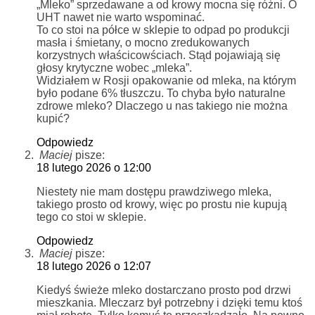
„Mleko” sprzedawane a od krowy mocna się różni. O
UHT nawet nie warto wspominać.
To co stoi na półce w sklepie to odpad po produkcji
masła i śmietany, o mocno zredukowanych
korzystnych właścicowściach. Stąd pojawiają się
głosy krytyczne wobec „mleka”.
Widziałem w Rosji opakowanie od mleka, na którym
było podane 6% tłuszczu. To chyba było naturalne
zdrowe mleko? Dlaczego u nas takiego nie można
kupić?
Odpowiedz
Maciej
pisze:
18 lutego 2026 o 12:00
Niestety nie mam dostępu prawdziwego mleka,
takiego prosto od krowy, więc po prostu nie kupują
tego co stoi w sklepie.
Odpowiedz
Maciej
pisze:
18 lutego 2026 o 12:07
Kiedyś świeże mleko dostarczano prosto pod drzwi
mieszkania. Mleczarz był potrzebny i dzięki temu ktoś