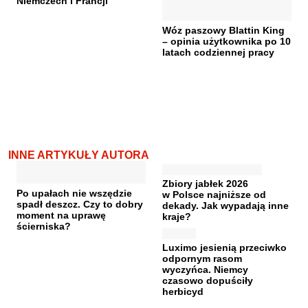
Niemczech i Francji
Wóz paszowy Blattin King
– opinia użytkownika po 10
latach codziennej pracy
INNE ARTYKUŁY AUTORA
Zbiory jabłek 2026
Po upałach nie wszędzie
w Polsce najniższe od
spadł deszcz. Czy to dobry
dekady. Jak wypadają inne
moment na uprawę
kraje?
ścierniska?
Luximo jesienią przeciwko
odpornym rasom
wyczyńca. Niemcy
czasowo dopuściły
herbicyd