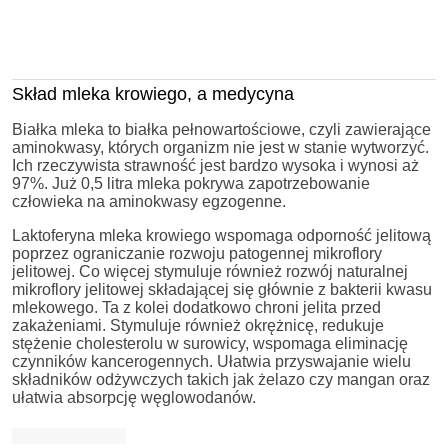
Skład mleka krowiego, a medycyna
Białka mleka to białka pełnowartościowe, czyli zawierające
aminokwasy, których organizm nie jest w stanie wytworzyć.
Ich rzeczywista strawność jest bardzo wysoka i wynosi aż
97%. Już 0,5 litra mleka pokrywa zapotrzebowanie
człowieka na aminokwasy egzogenne.
Laktoferyna mleka krowiego wspomaga odporność jelitową
poprzez ograniczanie rozwoju patogennej mikroflory
jelitowej. Co więcej stymuluje również rozwój naturalnej
mikroflory jelitowej składającej się głównie z bakterii kwasu
mlekowego. Ta z kolei dodatkowo chroni jelita przed
zakażeniami. Stymuluje również okrężnicę, redukuje
stężenie cholesterolu w surowicy, wspomaga eliminację
czynników kancerogennych. Ułatwia przyswajanie wielu
składników odżywczych takich jak żelazo czy mangan oraz
ułatwia absorpcję węglowodanów.