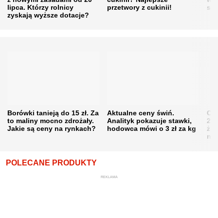
lipca. Którzy rolnicy
przetwory z cukinii!
się
zyskają wyższe dotacje?
Borówki tanieją do 15 zł. Za
Aktualne ceny świń.
Cen
to maliny mocno zdrożały.
Analityk pokazuje stawki,
202
Jakie są ceny na rynkach?
hodowca mówi o 3 zł za kg
żni
nie
POLECANE PRODUKTY
REKLAMA