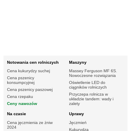
Notowania cen rolniczych
Maszyny
Cena kukurydzy suchej
Massey Ferguson MF 6S.
Nowoczesne rozwiązania
Cena pszenicy
konsumpcyjnej
Oświetlenie LED do
ciągników rolniczych
Cena pszenicy paszowej
Przyczepa rolnicza w
Cena rzepaku
układzie tandem: wady i
Ceny nawozów
zalety
Na czasie
Uprawy
Cena jęczmienia ze żniw
Jęczmień
2024
Kukurydza