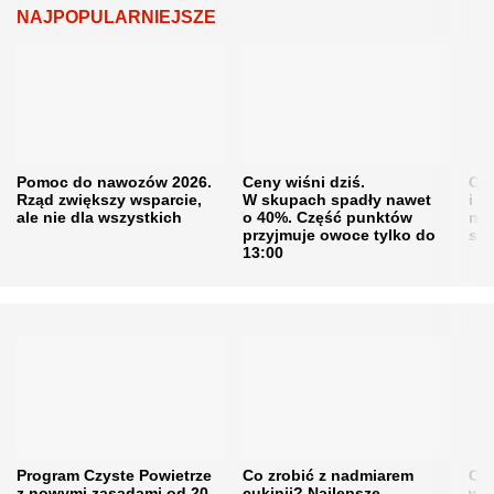
NAJPOPULARNIEJSZE
Pomoc do nawozów 2026.
Ceny wiśni dziś.
Cen
Rząd zwiększy wsparcie,
W skupach spadły nawet
i s
ale nie dla wszystkich
o 40%. Część punktów
naw
przyjmuje owoce tylko do
sku
13:00
Program Czyste Powietrze
Co zrobić z nadmiarem
Cen
z nowymi zasadami od 20
cukinii? Najlepsze
w h