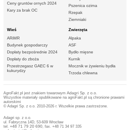
Ceny gruntów ornych 2024
Pszenica ozima
Kary za brak OC
Rzepak
Ziemniaki
Wieś
Zwierzęta
ARiMR
Alpaka
Budynek gospodarczy
ASF
Dopłaty bezpośrednie 2024
Bydło mięsne
Dopłaty do zboża
Kurnik
Przestrzegasz GAEC 6 w
Mocznik w żywieniu bydła
kukurydzy
Trzoda chlewna
AgroFakt.pl jest znakiem towarowym
Adagri Sp. z o.o.
Wszystkie materiały opublikowane na agroFakt.pl są chronione prawami
autorskimi
© Adagri Sp. z o.o. 2010-2026 r. Wszelkie prawa zastrzeżone.
Adagri sp. z o.o.
ul. Fabryczna 14D, 53-609 Wrocław
tel.
+48 71 79 20 690
, fax. +48 71 34 97 335