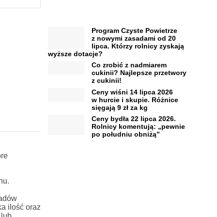
Program Czyste Powietrze
z nowymi zasadami od 20
lipca. Którzy rolnicy zyskają
wyższe dotacje?
Co zrobić z nadmiarem
cukinii? Najlepsze przetwory
z cukinii!
Ceny wiśni 14 lipca 2026
w hurcie i skupie. Różnice
sięgają 9 zł za kg
Ceny bydła 22 lipca 2026.
Rolnicy komentują: „pewnie
po południu obniżą”
óre
nu.
wadów
a ilość oraz
 lub