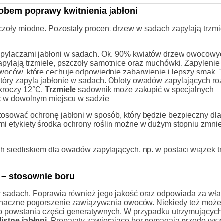
bem poprawy kwitnienia jabłoni
ły miodne. Pozostały procent drzew w sadach zapylają trzmi
apylaczami jabłoni w sadach. Ok. 90% kwiatów drzew owocowy
apylają trzmiele, pszczoły samotnice oraz muchówki. Zapylenie
oców, które cechuje odpowiednie zabarwienie i lepszy smak. 
tóry zapyla jabłonie w sadach. Obloty owadów zapylających r
ekroczy 12°C.
Trzmiele
sadownik może zakupić w specjalnych
ć w dowolnym miejscu w sadzie.
tosować ochronę jabłoni w sposób, który będzie bezpieczny d
i etykiety środka ochrony roślin możne w dużym stopniu zmni
siedliskiem dla owadów zapylających, np. w postaci wiązek tr
 – stosownie boru
 sadach. Poprawia również jego jakość oraz odpowiada za wł
znaczne pogorszenie zawiązywania owoców. Niekiedy też może
do powstania części generatywnych. W przypadku utrzymujących
listne jabłoni
. Preparaty zawierające bor pomagają przede ws