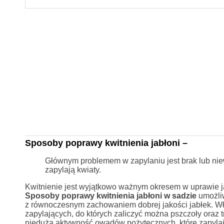
Sposoby poprawy kwitnienia jabłoni –
Głównym problemem w zapylaniu jest brak lub nie
zapylają kwiaty.
Kwitnienie jest wyjątkowo ważnym okresem w uprawie jab
Sposoby poprawy kwitnienia jabłoni w sadzie
umożliw
z równoczesnym zachowaniem dobrej jakości jabłek. Wł
zapylających, do których zaliczyć można pszczoły oraz 
nieduża aktywność owadów pożytecznych, które zapylaj