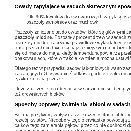
Owady zapylające w sadach skutecznym sposo
Ok. 90% kwiatów drzew owocowych zapylają pszczo
pszczoły samotnice oraz muchówki.
Pszczoły zaliczane są do owadów, które są głównymi z
pszczoły miodne
. Pozostały procent drzew w sadach z
pszczoły miodne zapewnia prawidłowe wykształcenie ow
obok pszczół miodnych są najważniejszym gatunkiem, k
się od marca do maja, kiedy temperatura powietrza prz
opakowaniach, które w trakcie kwitnienia można ustawi
Dlatego też w przypadku sadów jabłoniowych warto zas
zapylających. Stosowanie środków zgodnie z zaleceniam
ryzyko zatrucia pszczół.
Duże znaczenie ma obecność w sadzie miejsc, będących 
też drewnianych bloków.
Sposoby poprawy kwitnienia jabłoni w sadach
Bor ma pozytywny wpływ na zwiększenie plonu jabłek w
rozwój kwiatów. Niedobory tego pierwiastka powodują 
całkowitego zamierania pąków, przez co nie dochodzi 
niedoborów boru w podłożu, stosuje się dokarmianie
do