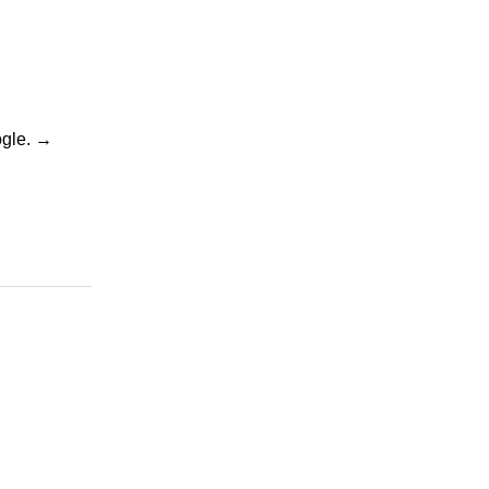
gle.
→