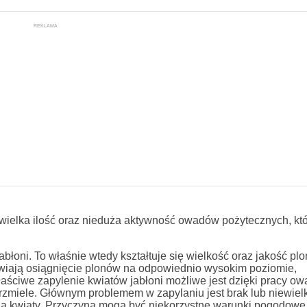
REKLAMA
wielka ilość oraz nieduża aktywność owadów pożytecznych, kt
łoni. To właśnie wtedy kształtuje się wielkość oraz jakość plo
iają osiągnięcie plonów na odpowiednio wysokim poziomie,
aściwe zapylenie kwiatów jabłoni możliwe jest dzięki pracy o
trzmiele. Głównym problemem w zapylaniu jest brak lub niewielk
ą kwiaty. Przyczyną mogą być niekorzystne warunki pogodowe