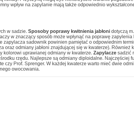
gromny wpływ na zapylanie mają także odpowiednio wykształcon
ych w sadzie.
Sposoby poprawy kwitnienia jabłoni
dotyczą m.
laczy w znaczący sposób może wpłynąć na poprawę zapylenia
rze zapylacza sadownik powinien pamiętać o odpowiednim termi
a oraz odmiany jabłoni znajdującej się w kwaterze). Również k
zy kolorowi uprawianej odmiany w kwaterze.
Zapylacze
sadzić 
środku rzędu. Najlepsze są odmiany diploidalne. Najczęściej f
te czy Prof. Sprenger. W każdej kwaterze warto mieć dwie odmi
nnego owocowania.