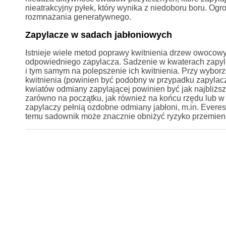
nieatrakcyjny pyłek, który wynika z niedoboru boru. O
rozmnażania generatywnego.
Zapylacze w sadach jabłoniowych
Istnieje wiele metod poprawy kwitnienia drzew owocow
odpowiedniego zapylacza. Sadzenie w kwaterach zapy
i tym samym na polepszenie ich kwitnienia. Przy wybo
kwitnienia (powinien być podobny w przypadku zapylacz
kwiatów odmiany zapylającej powinien być jak najbliżs
zarówno na początku, jak również na końcu rzędu lub w 
zapylaczy pełnią ozdobne odmiany jabłoni, m.in. Everes
temu sadownik może znacznie obniżyć ryzyko przemie