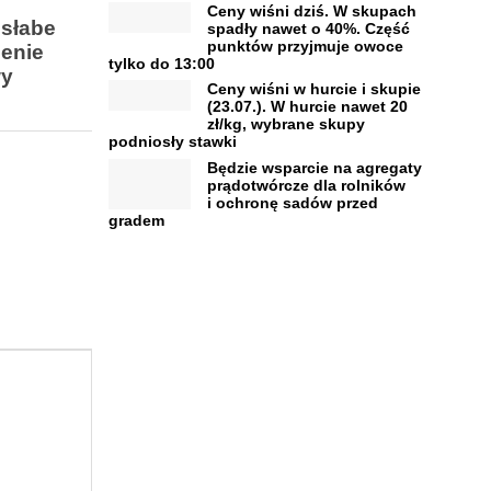
Ceny wiśni dziś. W skupach
 słabe
spadły nawet o 40%. Część
punktów przyjmuje owoce
lenie
tylko do 13:00
wy
Ceny wiśni w hurcie i skupie
(23.07.). W hurcie nawet 20
zł/kg, wybrane skupy
podniosły stawki
Będzie wsparcie na agregaty
prądotwórcze dla rolników
i ochronę sadów przed
gradem