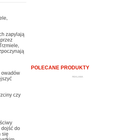
ele,
ch zapylają
 przez
Trzmiele,
ozpoczynają
POLECANE PRODUKTY
la owadów
REKLAMA
ejszyć
zciny czy
aściwy
 dojść do
 się
zystkim