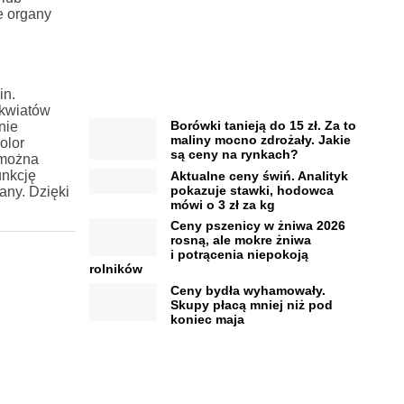
e organy
in.
 kwiatów
Borówki tanieją do 15 zł. Za to
nie
maliny mocno zdrożały. Jakie
olor
są ceny na rynkach?
można
unkcję
Aktualne ceny świń. Analityk
pokazuje stawki, hodowca
any. Dzięki
mówi o 3 zł za kg
Ceny pszenicy w żniwa 2026
rosną, ale mokre żniwa
i potrącenia niepokoją
rolników
Ceny bydła wyhamowały.
Skupy płacą mniej niż pod
koniec maja