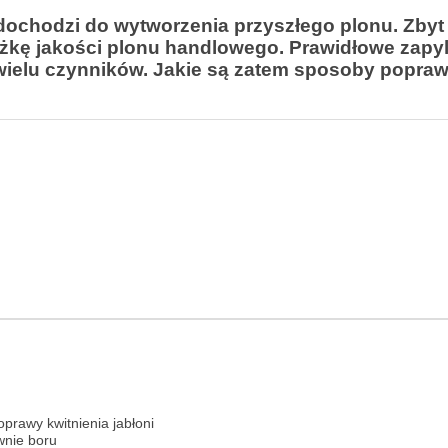
 dochodzi do wytworzenia przyszłego plonu. Zbyt
niżkę jakości plonu handlowego. Prawidłowe zapy
wielu czynników. Jakie są zatem sposoby popra
rawy kwitnienia jabłoni
wnie boru