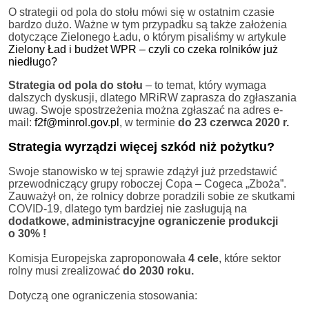
O strategii od pola do stołu mówi się w ostatnim czasie
bardzo dużo. Ważne w tym przypadku są także założenia
dotyczące Zielonego Ładu, o którym pisaliśmy w artykule
Zielony Ład i budżet WPR – czyli co czeka rolników już
niedługo?
Strategia od pola do stołu
– to temat, który wymaga
dalszych dyskusji, dlatego MRiRW zaprasza do zgłaszania
uwag. Swoje spostrzeżenia można zgłaszać na adres e-
mail:
f2f@minrol.gov.pl
, w terminie
do 23 czerwca 2020 r.
Strategia wyrządzi więcej szkód niż pożytku?
Swoje stanowisko w tej sprawie zdążył już przedstawić
przewodniczący grupy roboczej Copa – Cogeca „Zboża”.
Zauważył on, że rolnicy dobrze poradzili sobie ze skutkami
COVID-19, dlatego tym bardziej nie zasługują na
dodatkowe, administracyjne ograniczenie produkcji
o 30% !
Komisja Europejska zaproponowała
4 cele
, które sektor
rolny musi zrealizować
do 2030 roku.
Dotyczą one ograniczenia stosowania: