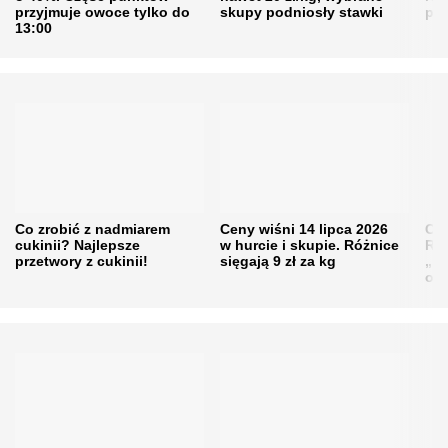
przyjmuje owoce tylko do
skupy podniosły stawki
pr
13:00
Co zrobić z nadmiarem
Ceny wiśni 14 lipca 2026
Cen
cukinii? Najlepsze
w hurcie i skupie. Różnice
Rol
przetwory z cukinii!
sięgają 9 zł za kg
„pe
obn