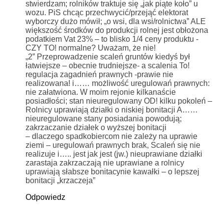
stwierdzam; rolników traktuje się „jak piąte koło” u
wozu. PiS chcąc przechwycić/przejąć elektorat
wyborczy dużo mówił; „o wsi, dla wsi/rolnictwa” ALE
większość środków do produkcji rolnej jest obłożona
podatkiem Vat 23% – to blisko 1/4 ceny produktu -
CZY TO! normalne? Uważam, że nie!
„2” Przeprowadzenie scaleń gruntów kiedyś był
łatwiejsze – obecnie trudniejsze- a scalenia To!
regulacja zagadnień prawnych -prawie nie
realizowana! i…… możliwość uregulowań prawnych:
nie załatwiona. W moim rejonie kilkanaście
posiadłości; stan nieuregulowany OD! kilku pokoleń –
Rolnicy uprawiają działki o niskiej bonitacji A……
nieuregulowane stany posiadania powodują;
zakrzaczanie działek o wyższej bonitacji
– dlaczego spadkobiercom nie zależy na uprawie
ziemi – uregulowań prawnych brak, Scaleń się nie
realizuje i….. jest jak jest (jw.) nieuprawiane działki
zarastaja zakrzaczają nie uprawiane a rolnicy
uprawiają słabsze bonitacynie kawałki – o lepszej
bonitacji „krzaczeja”
Odpowiedz