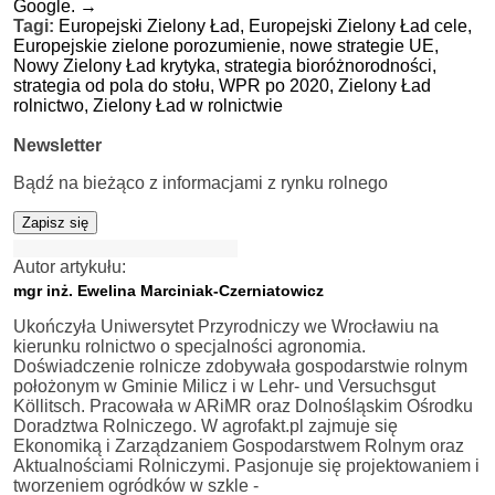
Google.
→
Tagi:
Europejski Zielony Ład,
Europejski Zielony Ład cele,
Europejskie zielone porozumienie,
nowe strategie UE,
Nowy Zielony Ład krytyka,
strategia bioróżnorodności,
strategia od pola do stołu,
WPR po 2020,
Zielony Ład
rolnictwo,
Zielony Ład w rolnictwie
Newsletter
Bądź na bieżąco z informacjami z rynku rolnego
Zapisz się
Autor artykułu:
mgr inż. Ewelina Marciniak-Czerniatowicz
Ukończyła Uniwersytet Przyrodniczy we Wrocławiu na
kierunku rolnictwo o specjalności agronomia.
Doświadczenie rolnicze zdobywała gospodarstwie rolnym
położonym w Gminie Milicz i w Lehr- und Versuchsgut
Köllitsch. Pracowała w ARiMR oraz Dolnośląskim Ośrodku
Doradztwa Rolniczego. W agrofakt.pl zajmuje się
Ekonomiką i Zarządzaniem Gospodarstwem Rolnym oraz
Aktualnościami Rolniczymi. Pasjonuje się projektowaniem i
tworzeniem ogródków w szkle -