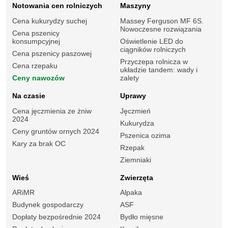
Notowania cen rolniczych
Maszyny
Cena kukurydzy suchej
Massey Ferguson MF 6S.
Nowoczesne rozwiązania
Cena pszenicy
konsumpcyjnej
Oświetlenie LED do
ciągników rolniczych
Cena pszenicy paszowej
Przyczepa rolnicza w
Cena rzepaku
układzie tandem: wady i
Ceny nawozów
zalety
Na czasie
Uprawy
Cena jęczmienia ze żniw
Jęczmień
2024
Kukurydza
Ceny gruntów ornych 2024
Pszenica ozima
Kary za brak OC
Rzepak
Ziemniaki
Wieś
Zwierzęta
ARiMR
Alpaka
Budynek gospodarczy
ASF
Dopłaty bezpośrednie 2024
Bydło mięsne