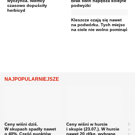
wyczyńca. Niemcy
Brak świń napędza kolejne
czasowo dopuściły
podwyżki
herbicyd
Kleszcze czają się nawet
na podwórku. Tych miejsc
na ciele nie wolno pominąć
NAJPOPULARNIEJSZE
Ceny wiśni dziś.
Ceny wiśni w hurcie
Będ
W skupach spadły nawet
i skupie (23.07.). W hurcie
agr
o 40%. Część punktów
nawet 20 zł/kg, wybrane
rol