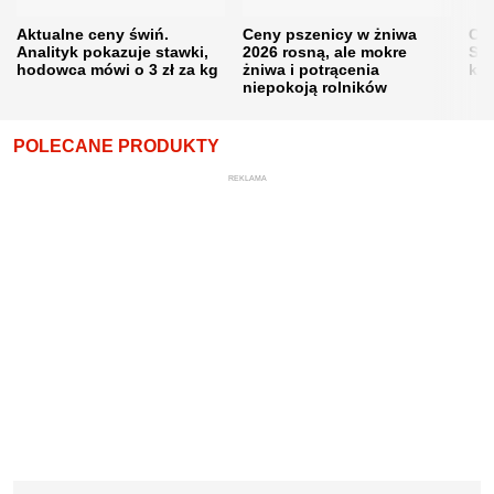
Aktualne ceny świń.
Ceny pszenicy w żniwa
Ce
Analityk pokazuje stawki,
2026 rosną, ale mokre
Sku
hodowca mówi o 3 zł za kg
żniwa i potrącenia
kon
niepokoją rolników
POLECANE PRODUKTY
REKLAMA