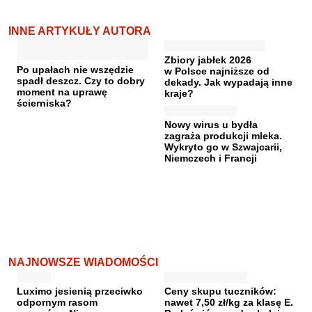
INNE ARTYKUŁY AUTORA
Zbiory jabłek 2026
Po upałach nie wszędzie
w Polsce najniższe od
spadł deszcz. Czy to dobry
dekady. Jak wypadają inne
moment na uprawę
kraje?
ścierniska?
Nowy wirus u bydła
zagraża produkcji mleka.
Wykryto go w Szwajcarii,
Niemczech i Francji
NAJNOWSZE WIADOMOŚCI
Luximo jesienią przeciwko
Ceny skupu tuczników:
odpornym rasom
nawet 7,50 zł/kg za klasę E.