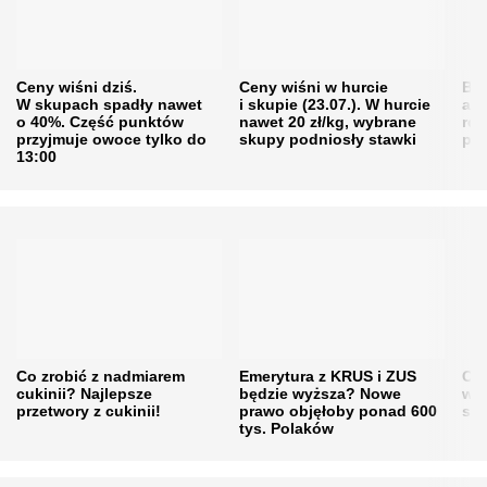
Ceny wiśni dziś.
Ceny wiśni w hurcie
Będ
W skupach spadły nawet
i skupie (23.07.). W hurcie
agr
o 40%. Część punktów
nawet 20 zł/kg, wybrane
rol
przyjmuje owoce tylko do
skupy podniosły stawki
pr
13:00
Co zrobić z nadmiarem
Emerytura z KRUS i ZUS
Cen
cukinii? Najlepsze
będzie wyższa? Nowe
w h
przetwory z cukinii!
prawo objęłoby ponad 600
się
tys. Polaków