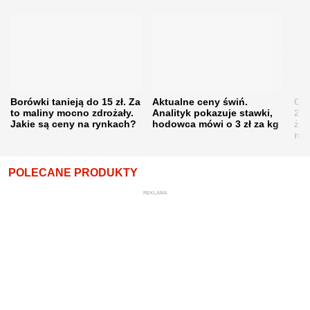
Borówki tanieją do 15 zł. Za
Aktualne ceny świń.
Cen
to maliny mocno zdrożały.
Analityk pokazuje stawki,
202
Jakie są ceny na rynkach?
hodowca mówi o 3 zł za kg
żni
nie
POLECANE PRODUKTY
REKLAMA