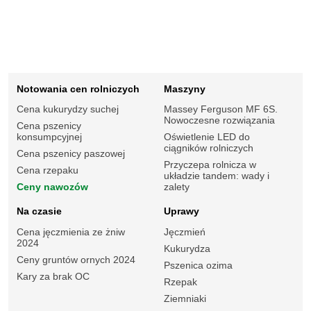
Notowania cen rolniczych
Maszyny
Cena kukurydzy suchej
Massey Ferguson MF 6S.
Nowoczesne rozwiązania
Cena pszenicy
konsumpcyjnej
Oświetlenie LED do
ciągników rolniczych
Cena pszenicy paszowej
Przyczepa rolnicza w
Cena rzepaku
układzie tandem: wady i
Ceny nawozów
zalety
Na czasie
Uprawy
Cena jęczmienia ze żniw
Jęczmień
2024
Kukurydza
Ceny gruntów ornych 2024
Pszenica ozima
Kary za brak OC
Rzepak
Ziemniaki