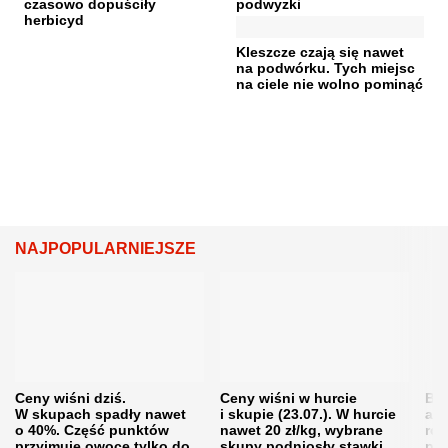
czasowo dopuściły
podwyżki
herbicyd
Kleszcze czają się nawet
na podwórku. Tych miejsc
na ciele nie wolno pominąć
NAJPOPULARNIEJSZE
Ceny wiśni dziś.
Ceny wiśni w hurcie
Będ
W skupach spadły nawet
i skupie (23.07.). W hurcie
agr
o 40%. Część punktów
nawet 20 zł/kg, wybrane
rol
przyjmuje owoce tylko do
skupy podniosły stawki
pr