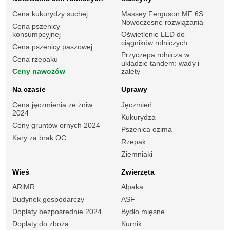
Cena kukurydzy suchej
Massey Ferguson MF 6S.
Nowoczesne rozwiązania
Cena pszenicy
konsumpcyjnej
Oświetlenie LED do
ciągników rolniczych
Cena pszenicy paszowej
Przyczepa rolnicza w
Cena rzepaku
układzie tandem: wady i
Ceny nawozów
zalety
Na czasie
Uprawy
Cena jęczmienia ze żniw
Jęczmień
2024
Kukurydza
Ceny gruntów ornych 2024
Pszenica ozima
Kary za brak OC
Rzepak
Ziemniaki
Wieś
Zwierzęta
ARiMR
Alpaka
Budynek gospodarczy
ASF
Dopłaty bezpośrednie 2024
Bydło mięsne
Dopłaty do zboża
Kurnik