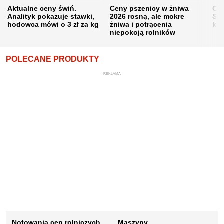
Aktualne ceny świń.
Ceny pszenicy w żniwa
Ce
Analityk pokazuje stawki,
2026 rosną, ale mokre
Sku
hodowca mówi o 3 zł za kg
żniwa i potrącenia
kon
niepokoją rolników
POLECANE PRODUKTY
REKLAMA
Notowania cen rolniczych
Maszyny