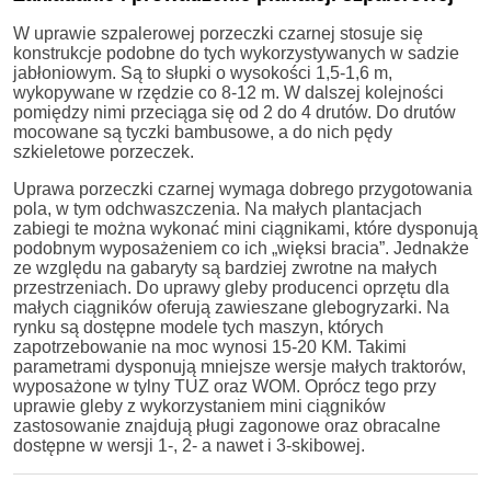
W uprawie szpalerowej porzeczki czarnej stosuje się
konstrukcje podobne do tych wykorzystywanych w sadzie
jabłoniowym. Są to słupki o wysokości 1,5-1,6 m,
wykopywane w rzędzie co 8-12 m. W dalszej kolejności
pomiędzy nimi przeciąga się od 2 do 4 drutów. Do drutów
mocowane są tyczki bambusowe, a do nich pędy
szkieletowe porzeczek.
Uprawa porzeczki czarnej wymaga dobrego przygotowania
pola, w tym odchwaszczenia. Na małych plantacjach
zabiegi te można wykonać mini ciągnikami, które dysponują
podobnym wyposażeniem co ich „więksi bracia”. Jednakże
ze względu na gabaryty są bardziej zwrotne na małych
przestrzeniach. Do uprawy gleby producenci oprzętu dla
małych ciągników oferują zawieszane glebogryzarki. Na
rynku są dostępne modele tych maszyn, których
zapotrzebowanie na moc wynosi 15-20 KM. Takimi
parametrami dysponują mniejsze wersje małych traktorów,
wyposażone w tylny TUZ oraz WOM. Oprócz tego przy
uprawie gleby z wykorzystaniem mini ciągników
zastosowanie znajdują pługi zagonowe oraz obracalne
dostępne w wersji 1-, 2- a nawet i 3-skibowej.