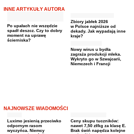
INNE ARTYKUŁY AUTORA
Zbiory jabłek 2026
Po upałach nie wszędzie
w Polsce najniższe od
spadł deszcz. Czy to dobry
dekady. Jak wypadają inne
moment na uprawę
kraje?
ścierniska?
Nowy wirus u bydła
zagraża produkcji mleka.
Wykryto go w Szwajcarii,
Niemczech i Francji
NAJNOWSZE WIADOMOŚCI
Luximo jesienią przeciwko
Ceny skupu tuczników:
odpornym rasom
nawet 7,50 zł/kg za klasę E.
wyczyńca. Niemcy
Brak świń napędza kolejne