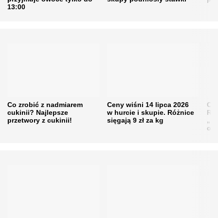
13:00
Co zrobić z nadmiarem
Ceny wiśni 14 lipca 2026
Cen
cukinii? Najlepsze
w hurcie i skupie. Różnice
Rol
przetwory z cukinii!
sięgają 9 zł za kg
„pe
obn