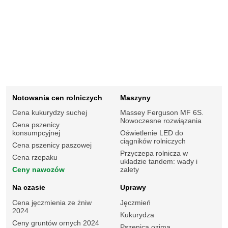
Notowania cen rolniczych
Maszyny
Cena kukurydzy suchej
Massey Ferguson MF 6S.
Nowoczesne rozwiązania
Cena pszenicy
konsumpcyjnej
Oświetlenie LED do
ciągników rolniczych
Cena pszenicy paszowej
Przyczepa rolnicza w
Cena rzepaku
układzie tandem: wady i
Ceny nawozów
zalety
Na czasie
Uprawy
Cena jęczmienia ze żniw
Jęczmień
2024
Kukurydza
Ceny gruntów ornych 2024
Pszenica ozima