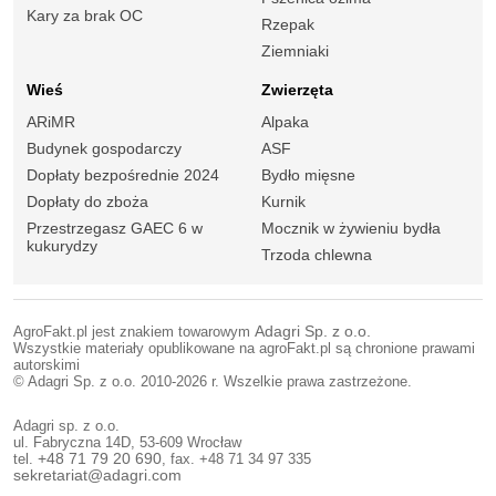
Kary za brak OC
Rzepak
Ziemniaki
Wieś
Zwierzęta
ARiMR
Alpaka
Budynek gospodarczy
ASF
Dopłaty bezpośrednie 2024
Bydło mięsne
Dopłaty do zboża
Kurnik
Przestrzegasz GAEC 6 w
Mocznik w żywieniu bydła
kukurydzy
Trzoda chlewna
AgroFakt.pl jest znakiem towarowym
Adagri Sp. z o.o.
Wszystkie materiały opublikowane na agroFakt.pl są chronione prawami
autorskimi
© Adagri Sp. z o.o. 2010-2026 r. Wszelkie prawa zastrzeżone.
Adagri sp. z o.o.
ul. Fabryczna 14D, 53-609 Wrocław
tel.
+48 71 79 20 690
, fax. +48 71 34 97 335
sekretariat@adagri.com