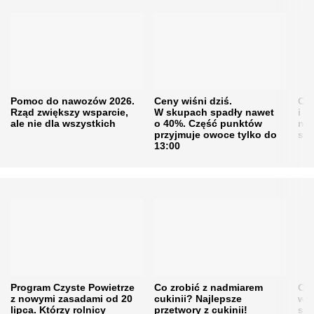
Pomoc do nawozów 2026.
Ceny wiśni dziś.
Cen
Rząd zwiększy wsparcie,
W skupach spadły nawet
i s
ale nie dla wszystkich
o 40%. Część punktów
naw
przyjmuje owoce tylko do
sku
13:00
Program Czyste Powietrze
Co zrobić z nadmiarem
Cen
z nowymi zasadami od 20
cukinii? Najlepsze
w h
lipca. Którzy rolnicy
przetwory z cukinii!
się