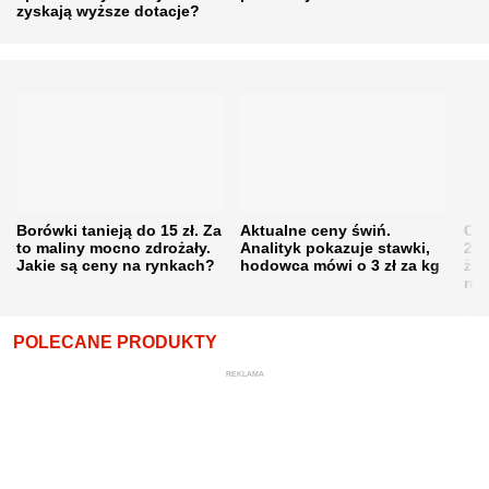
zyskają wyższe dotacje?
Borówki tanieją do 15 zł. Za
Aktualne ceny świń.
Cen
to maliny mocno zdrożały.
Analityk pokazuje stawki,
202
Jakie są ceny na rynkach?
hodowca mówi o 3 zł za kg
żni
nie
POLECANE PRODUKTY
REKLAMA