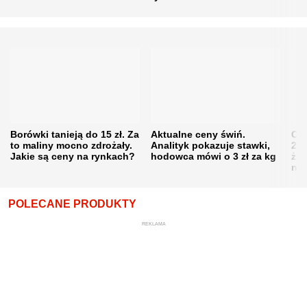
Borówki tanieją do 15 zł. Za
Aktualne ceny świń.
Cen
to maliny mocno zdrożały.
Analityk pokazuje stawki,
202
Jakie są ceny na rynkach?
hodowca mówi o 3 zł za kg
żni
nie
POLECANE PRODUKTY
REKLAMA