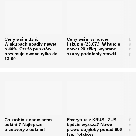
Ceny wiśni dziś.
Ceny wiśni w hurcie
Będ
W skupach spadły nawet
i skupie (23.07.). W hurcie
agr
o 40%. Część punktów
nawet 20 zł/kg, wybrane
rol
przyjmuje owoce tylko do
skupy podniosły stawki
pr
13:00
Co zrobić z nadmiarem
Emerytura z KRUS i ZUS
Cen
cukinii? Najlepsze
będzie wyższa? Nowe
w h
przetwory z cukinii!
prawo objęłoby ponad 600
się
tys. Polaków