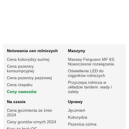
Notowania cen rolniczych
Maszyny
Cena kukurydzy suchej
Massey Ferguson MF 6S.
Nowoczesne rozwiązania
Cena pszenicy
konsumpcyjnej
Oświetlenie LED do
ciągników rolniczych
Cena pszenicy paszowej
Przyczepa rolnicza w
Cena rzepaku
układzie tandem: wady i
Ceny nawozów
zalety
Na czasie
Uprawy
Cena jęczmienia ze żniw
Jęczmień
2024
Kukurydza
Ceny gruntów ornych 2024
Pszenica ozima
Kary za brak OC