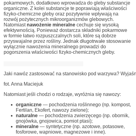
pokarmowych, dodatkowo wprowadza do gleby substancje
organiczne. Z kolei substancje te poprawiają właściwości
fizyko-chemiczne gleby oraz pozytywnie wpływają na
rozwój pożytecznych mikroorganizmów glebowych.
Natomiast
nawożenie mineralne
cechuje się wysoką
efektywnością. Ponieważ dostarcza składniki pokarmowe
w formie łatwo rozpuszczalnych soli, które są dobrze
przyswajalne przez rośliny. Jednak długotrwałe stosowanie
wyłącznie nawożenia mineralnego prowadzi do
pogorszenia właściwości fizyko-chemicznych gleby.
Jaki nawóz zastosować na stanowisko pod warzywa? Wyjaśniam
fot. Anna Maciejuk
Natomiast jeśli chodzi o rodzaje, wyróżnia się nawozy:
organiczne
— pochodzenia roślinnego (np. kompost,
Fertilan, Ekofert, nawozy zielone);
naturalne
— pochodzenia zwierzęcego (np. obornik,
gnojówka, gnojowica, pomiot ptasi);
mineralne
— syntetyczne (np. azotowe, potasowe,
fosforowe, wapniowe, magnezowe i inne).