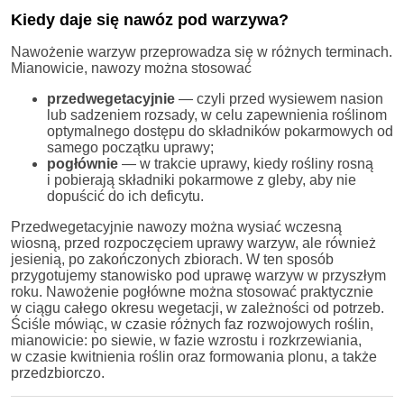
Kiedy daje się nawóz pod warzywa?
Nawożenie warzyw przeprowadza się w różnych terminach.
Mianowicie, nawozy można stosować
przedwegetacyjnie
— czyli przed wysiewem nasion
lub sadzeniem rozsady, w celu zapewnienia roślinom
optymalnego dostępu do składników pokarmowych od
samego początku uprawy;
pogłównie
— w trakcie uprawy, kiedy rośliny rosną
i pobierają składniki pokarmowe z gleby, aby nie
dopuścić do ich deficytu.
Przedwegetacyjnie nawozy można wysiać wczesną
wiosną, przed rozpoczęciem uprawy warzyw, ale również
jesienią, po zakończonych zbiorach. W ten sposób
przygotujemy stanowisko pod uprawę warzyw w przyszłym
roku. Nawożenie pogłówne można stosować praktycznie
w ciągu całego okresu wegetacji, w zależności od potrzeb.
Ściśle mówiąc, w czasie różnych faz rozwojowych roślin,
mianowicie: po siewie, w fazie wzrostu i rozkrzewiania,
w czasie kwitnienia roślin oraz formowania plonu, a także
przedzbiorczo.