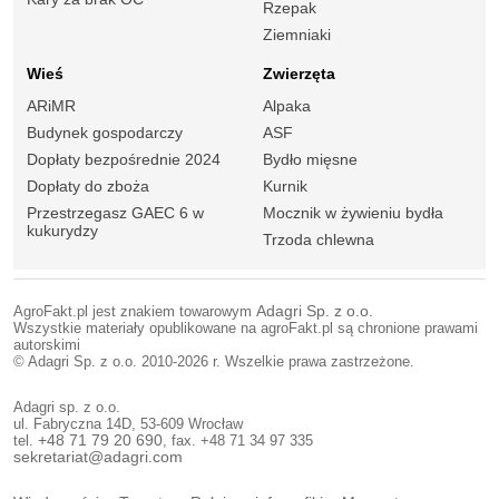
Rzepak
Ziemniaki
Wieś
Zwierzęta
ARiMR
Alpaka
Budynek gospodarczy
ASF
Dopłaty bezpośrednie 2024
Bydło mięsne
Dopłaty do zboża
Kurnik
Przestrzegasz GAEC 6 w
Mocznik w żywieniu bydła
kukurydzy
Trzoda chlewna
AgroFakt.pl jest znakiem towarowym
Adagri Sp. z o.o.
Wszystkie materiały opublikowane na agroFakt.pl są chronione prawami
autorskimi
© Adagri Sp. z o.o. 2010-2026 r. Wszelkie prawa zastrzeżone.
Adagri sp. z o.o.
ul. Fabryczna 14D, 53-609 Wrocław
tel.
+48 71 79 20 690
, fax. +48 71 34 97 335
sekretariat@adagri.com