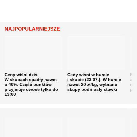
NAJPOPULARNIEJSZE
Ceny wiśni dziś.
Ceny wiśni w hurcie
Będ
W skupach spadły nawet
i skupie (23.07.). W hurcie
agr
o 40%. Część punktów
nawet 20 zł/kg, wybrane
rol
przyjmuje owoce tylko do
skupy podniosły stawki
pr
13:00