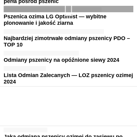
perła pośród pszenic
Pszenica ozima LG Optimist — wybitne
plonowanie i jakość ziarna
Najbardziej zimotrwałe odmiany pszenicy PDO –
TOP 10
Odmiany pszenicy na opóźnione siewy 2024
Lista Odmian Zalecanych — LOZ pszenicy ozimej
2024
Jaka odmiana pszenicy ozimej do zasiewu po