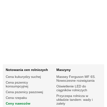
Notowania cen rolniczych
Maszyny
Cena kukurydzy suchej
Massey Ferguson MF 6S.
Nowoczesne rozwiązania
Cena pszenicy
konsumpcyjnej
Oświetlenie LED do
ciągników rolniczych
Cena pszenicy paszowej
Przyczepa rolnicza w
Cena rzepaku
układzie tandem: wady i
Ceny nawozów
zalety