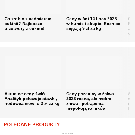
Co zrobić z nadmiarem
Ceny wiśni 14 lipca 2026
Cen
cukinii? Najlepsze
w hurcie i skupie. Różnice
Rol
przetwory z cukinii!
sięgają 9 zł za kg
„pe
obn
Aktualne ceny świń.
Ceny pszenicy w żniwa
Ści
Analityk pokazuje stawki,
2026 rosną, ale mokre
war
hodowca mówi o 3 zł za kg
żniwa i potrącenia
i w
niepokoją rolników
fał
POLECANE PRODUKTY
REKLAMA