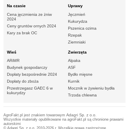
Na czasie
Uprawy
Cena jęczmienia ze żniw
Jęczmień
2024
Kukurydza
Ceny gruntów ornych 2024
Pszenica ozima
Kary za brak OC
Rzepak
Ziemniaki
Wieś
Zwierzęta
ARiMR
Alpaka
Budynek gospodarczy
ASF
Dopłaty bezpośrednie 2024
Bydło mięsne
Dopłaty do zboża
Kurnik
Przestrzegasz GAEC 6 w
Mocznik w żywieniu bydła
kukurydzy
Trzoda chlewna
AgroFakt.pl jest znakiem towarowym
Adagri Sp. z o.o.
Wszystkie materiały opublikowane na agroFakt.pl są chronione prawami
autorskimi
© Adagri Sp. z o.o. 2010-2026 r. Wszelkie prawa zastrzeżone.