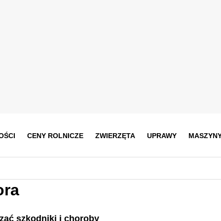
OŚCI
CENY ROLNICZE
ZWIERZĘTA
UPRAWY
MASZYN
ora
zać szkodniki i choroby