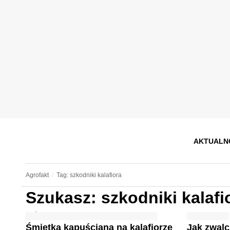
AKTUALN
Agrofakt
Tag: szkodniki kalafiora
Szukasz: szkodniki kalafi
Śmietka kapuściana na kalafiorze
Jak zwalc