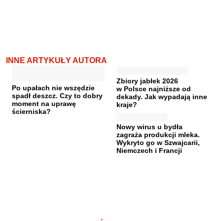
INNE ARTYKUŁY AUTORA
Zbiory jabłek 2026
Po upałach nie wszędzie
w Polsce najniższe od
spadł deszcz. Czy to dobry
dekady. Jak wypadają inne
moment na uprawę
kraje?
ścierniska?
Nowy wirus u bydła
zagraża produkcji mleka.
Wykryto go w Szwajcarii,
Niemczech i Francji