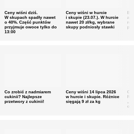
Ceny wiśni dziś.
Ceny wiśni w hurcie
Będ
W skupach spadły nawet
i skupie (23.07.). W hurcie
agr
o 40%. Część punktów
nawet 20 zł/kg, wybrane
rol
przyjmuje owoce tylko do
skupy podniosły stawki
pr
13:00
Co zrobić z nadmiarem
Ceny wiśni 14 lipca 2026
Cen
cukinii? Najlepsze
w hurcie i skupie. Różnice
Rol
przetwory z cukinii!
sięgają 9 zł za kg
„pe
obn