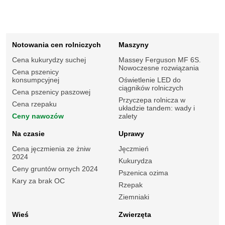
Notowania cen rolniczych
Maszyny
Cena kukurydzy suchej
Massey Ferguson MF 6S.
Nowoczesne rozwiązania
Cena pszenicy
konsumpcyjnej
Oświetlenie LED do
ciągników rolniczych
Cena pszenicy paszowej
Przyczepa rolnicza w
Cena rzepaku
układzie tandem: wady i
Ceny nawozów
zalety
Na czasie
Uprawy
Cena jęczmienia ze żniw
Jęczmień
2024
Kukurydza
Ceny gruntów ornych 2024
Pszenica ozima
Kary za brak OC
Rzepak
Ziemniaki
Wieś
Zwierzęta