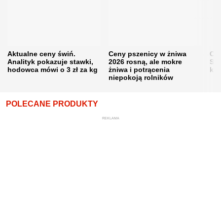
Aktualne ceny świń.
Ceny pszenicy w żniwa
Ce
Analityk pokazuje stawki,
2026 rosną, ale mokre
Sku
hodowca mówi o 3 zł za kg
żniwa i potrącenia
kon
niepokoją rolników
POLECANE PRODUKTY
REKLAMA