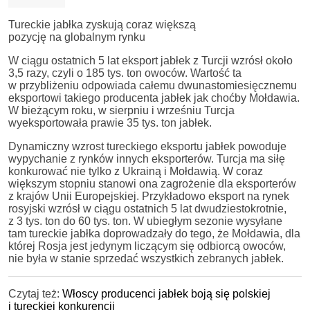
Tureckie jabłka zyskują coraz większą
pozycję na globalnym rynku
W ciągu ostatnich 5 lat eksport jabłek z Turcji wzrósł około
3,5 razy, czyli o 185 tys. ton owoców. Wartość ta
w przybliżeniu odpowiada całemu dwunastomiesięcznemu
eksportowi takiego producenta jabłek jak choćby Mołdawia.
W bieżącym roku, w sierpniu i wrześniu Turcja
wyeksportowała prawie 35 tys. ton jabłek.
Dynamiczny wzrost tureckiego eksportu jabłek powoduje
wypychanie z rynków innych eksporterów. Turcja ma siłę
konkurować nie tylko z Ukrainą i Mołdawią. W coraz
większym stopniu stanowi ona zagrożenie dla eksporterów
z krajów Unii Europejskiej. Przykładowo eksport na rynek
rosyjski wzrósł w ciągu ostatnich 5 lat dwudziestokrotnie,
z 3 tys. ton do 60 tys. ton. W ubiegłym sezonie wysyłane
tam tureckie jabłka doprowadzały do tego, że Mołdawia, dla
której Rosja jest jedynym liczącym się odbiorcą owoców,
nie była w stanie sprzedać wszystkich zebranych jabłek.
Czytaj też:
Włoscy producenci jabłek boją się polskiej
i tureckiej konkurencji