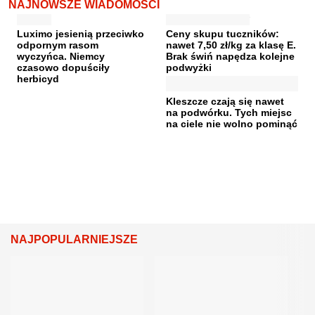
NAJNOWSZE WIADOMOŚCI
Luximo jesienią przeciwko
Ceny skupu tuczników:
odpornym rasom
nawet 7,50 zł/kg za klasę E.
wyczyńca. Niemcy
Brak świń napędza kolejne
czasowo dopuściły
podwyżki
herbicyd
Kleszcze czają się nawet
na podwórku. Tych miejsc
na ciele nie wolno pominąć
NAJPOPULARNIEJSZE