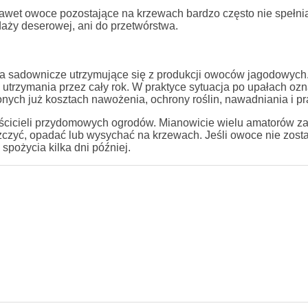
awet owoce pozostające na krzewach bardzo często nie spełni
aży deserowej, ani do przetwórstwa.
 sadownicze utrzymujące się z produkcji owoców jagodowych.
 utrzymania przez cały rok. W praktyce sytuacja po upałach ozn
ych już kosztach nawożenia, ochrony roślin, nawadniania i pr
ścicieli przydomowych ogrodów. Mianowicie wielu amatorów z
szczyć, opadać lub wysychać na krzewach. Jeśli owoce nie zost
 spożycia kilka dni później.