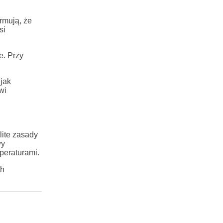
rmują, że
si
e. Przy
jak
wi
lite zasady
wy
peraturami.
ch