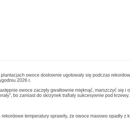
lu plantacjach owoce dosłownie ugotowały się podczas rekordo
tygodniu 2026 r.
. Następnie owoce zaczęły gwałtownie mięknąć, marszczyć się i 
rały”, bo zamiast do skrzynek trafiały sukcesywnie pod krzewy.
” – rekordowe temperatury sprawiły, że owoce masowo opadły z