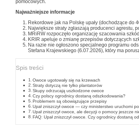
pomocowych.
Najważniejsze informacje
Rekordowe jak na Polskę upały (dochodzące do 40
Największe straty zgłaszają producenci agrestu, 
MRiRW rozpoczęło organizację szacowania szkód
KRIR apeluje o zmianę przepisów dotyczących s
Na razie nie ogłoszono specjalnego programu od
Stefana Krajewskiego (6.07.2026), który ma porusz
Spis treści
Owoce ugotowały się na krzewach
Straty dotyczą nie tylko plantatorów
Skupy odrzucają uszkodzone owoce
Czy polscy ogrodnicy dostaną odszkodowania?
Problemem są obowiązujące przepisy
Upał zniszczył owoce — czy ministerstwo uruchomi p
Upał zniszczył owoce, ale decyzji o pomocy jeszcze n
FAQ: Upał zniszczył owoce. Czy ogrodnicy dostaną 