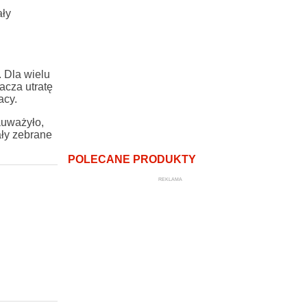
ały
 Dla wielu
acza utratę
acy.
auważyło,
ały zebrane
POLECANE PRODUKTY
REKLAMA