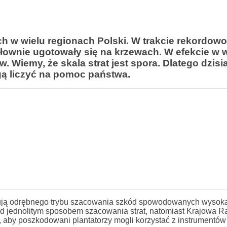
ch w wielu regionach Polski. W trakcie rekordowo
ownie ugotowały się na krzewach. W efekcie w w
iemy, że skala strat jest spora. Dlatego dzisia
gą liczyć na pomoc państwa.
idują odrębnego trybu szacowania szkód spowodowanych wysok
nad jednolitym sposobem szacowania strat, natomiast Krajowa R
 aby poszkodowani plantatorzy mogli korzystać z instrumentów