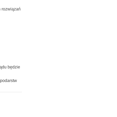
h rozwiązań
ządu będzie
spodarstw