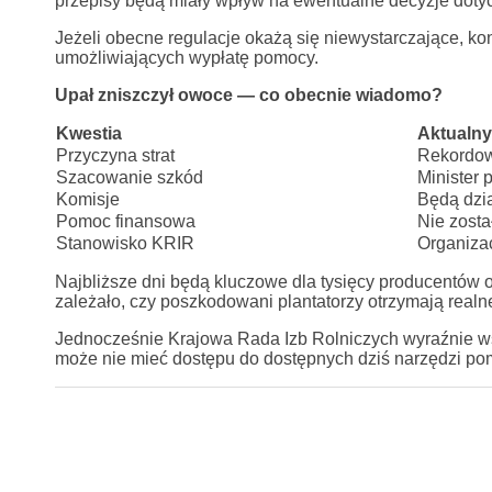
przepisy będą miały wpływ na ewentualne decyzje doty
Jeżeli obecne regulacje okażą się niewystarczające, k
umożliwiających wypłatę pomocy.
Upał zniszczył owoce — co obecnie wiadomo?
Kwestia
Aktualny
Przyczyna strat
Rekordow
Szacowanie szkód
Minister 
Komisje
Będą dzia
Pomoc finansowa
Nie zosta
Stanowisko KRIR
Organizac
Najbliższe dni będą kluczowe dla tysięcy producentów
zależało, czy poszkodowani plantatorzy otrzymają realn
Jednocześnie Krajowa Rada Izb Rolniczych wyraźnie w
może nie mieć dostępu do dostępnych dziś narzędzi p