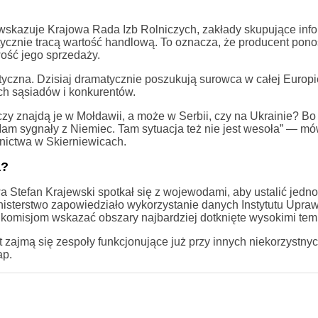
wskazuje Krajowa Rada Izb Rolniczych, zakłady skupujące info
cznie tracą wartość handlową. To oznacza, że producent pono
wość jego sprzedaży.
atyczna. Dzisiaj dramatycznie poszukują surowca w całej Europi
ych sąsiadów i konkurentów.
zy znajdą je w Mołdawii, a może w Serbii, czy na Ukrainie? Bo 
Mam sygnały z Niemiec. Tam sytuacja też nie jest wesoła” — mó
dnictwa w Skierniewicach.
a?
wa Stefan Krajewski spotkał się z wojewodami, aby ustalić jedno
isterstwo zapowiedziało wykorzystanie danych Instytutu Upra
omisjom wskazać obszary najbardziej dotknięte wysokimi tem
zajmą się zespoły funkcjonujące już przy innych niekorzystny
ap.