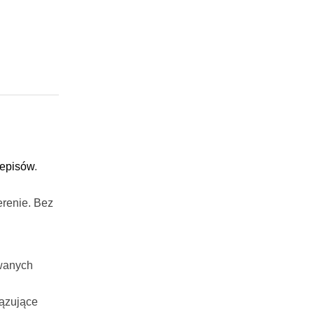
zepisów
.
erenie. Bez
owanych
ązujące