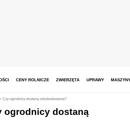
OŚCI
CENY ROLNICZE
ZWIERZĘTA
UPRAWY
MASZYN
e. Czy ogrodnicy dostaną odszkodowania?
y ogrodnicy dostaną