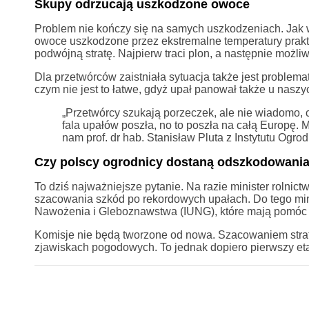
Skupy odrzucają uszkodzone owoce
Problem nie kończy się na samych uszkodzeniach. Jak 
owoce uszkodzone przez ekstremalne temperatury prakty
podwójną stratę. Najpierw traci plon, a następnie możli
Dla przetwórców zaistniała sytuacja także jest problem
czym nie jest to łatwe, gdyż upał panował także u nasz
„Przetwórcy szukają porzeczek, ale nie wiadomo, c
fala upałów poszła, no to poszła na całą Europę. 
nam prof. dr hab. Stanisław Pluta z Instytutu Ogro
Czy polscy ogrodnicy dostaną odszkodowani
To dziś najważniejsze pytanie. Na razie minister rolnict
szacowania szkód po rekordowych upałach. Do tego min
Nawożenia i Gleboznawstwa (IUNG), które mają pomóc k
Komisje nie będą tworzone od nowa. Szacowaniem strat 
zjawiskach pogodowych. To jednak dopiero pierwszy et