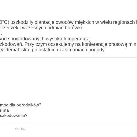
°C) uszkodziły plantacje owoców miękkich w wielu regionach P
porzeczek i wczesnych odmian borówki.
.
zkód spowodowanych wysoką temperaturą.
szkodowań. Przy czym oczekujemy na konferencję prasową mini
yć temat: strat po ostatnich załamaniach pogody.
omoc dla ogrodników?
ie ma
odszkodowania?
REKLAMA