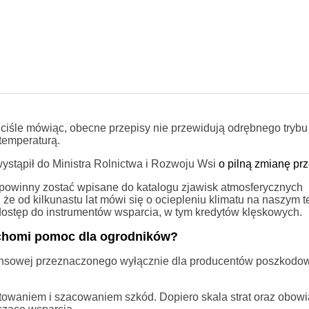
ciśle mówiąc, obecne przepisy nie przewidują odrębnego trybu
emperaturą.
ystąpił do Ministra Rolnictwa i Rozwoju Wsi
o pilną zmianę pr
powinny zostać wpisane do katalogu zjawisk atmosferycznych
że od kilkunastu lat mówi się o ociepleniu klimatu na naszym t
dostęp do instrumentów wsparcia, w tym kredytów klęskowych.
uchomi pomoc dla ogrodników?
inansowej przeznaczonego wyłącznie dla producentów poszkod
owaniem i szacowaniem szkód. Dopiero skala strat oraz obowi