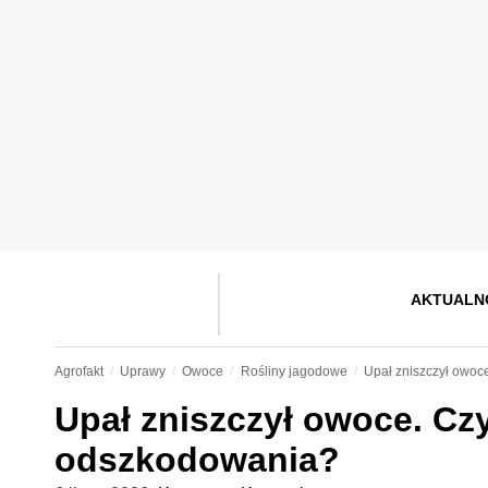
AKTUALN
Agrofakt
Uprawy
Owoce
Rośliny jagodowe
Upał zniszczył owoc
Upał zniszczył owoce. Cz
odszkodowania?