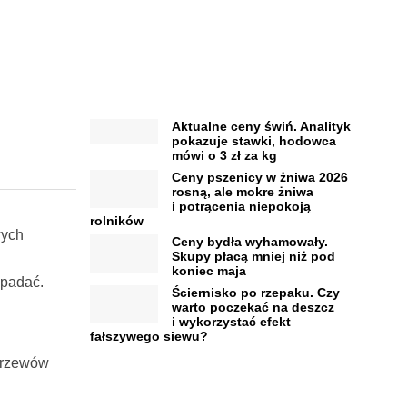
Aktualne ceny świń. Analityk
pokazuje stawki, hodowca
mówi o 3 zł za kg
Ceny pszenicy w żniwa 2026
rosną, ale mokre żniwa
i potrącenia niepokoją
rolników
wych
Ceny bydła wyhamowały.
Skupy płacą mniej niż pod
koniec maja
opadać.
Ściernisko po rzepaku. Czy
warto poczekać na deszcz
i wykorzystać efekt
fałszywego siewu?
 krzewów