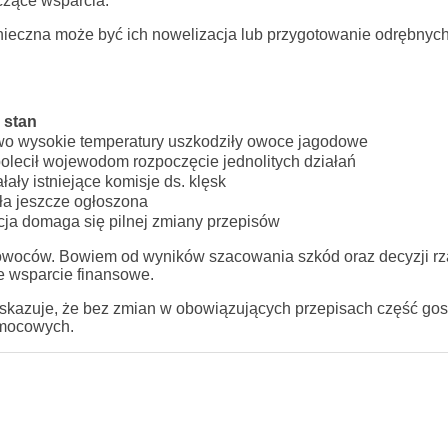
czące wsparcia.
onieczna może być ich nowelizacja lub przygotowanie odrębnyc
 stan
o wysokie temperatury uszkodziły owoce jagodowe
polecił wojewodom rozpoczęcie jednolitych działań
łały istniejące komisje ds. klęsk
ła jeszcze ogłoszona
ja domaga się pilnej zmiany przepisów
 owoców. Bowiem od wyników szacowania szkód oraz decyzji r
e wsparcie finansowe.
skazuje, że bez zmian w obowiązujących przepisach część go
omocowych.