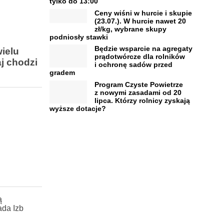
tylko do 13:00
Ceny wiśni w hurcie i skupie
(23.07.). W hurcie nawet 20
zł/kg, wybrane skupy
podniosły stawki
Będzie wsparcie na agregaty
ielu
prądotwórcze dla rolników
j chodzi
i ochronę sadów przed
gradem
Program Czyste Powietrze
z nowymi zasadami od 20
lipca. Którzy rolnicy zyskają
wyższe dotacje?
ą
ada Izb