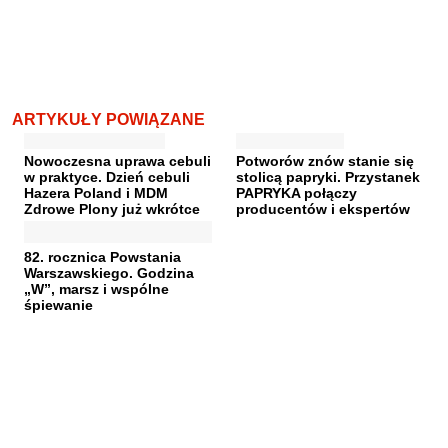
ARTYKUŁY POWIĄZANE
Nowoczesna uprawa cebuli
Potworów znów stanie się
w praktyce. Dzień cebuli
stolicą papryki. Przystanek
Hazera Poland i MDM
PAPRYKA połączy
Zdrowe Plony już wkrótce
producentów i ekspertów
82. rocznica Powstania
Warszawskiego. Godzina
„W”, marsz i wspólne
śpiewanie