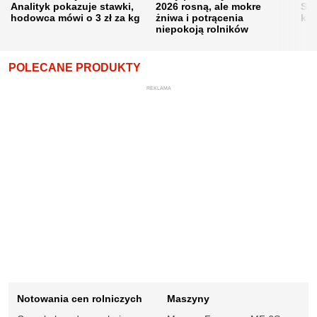
Analityk pokazuje stawki,
2026 rosną, ale mokre
Sku
hodowca mówi o 3 zł za kg
żniwa i potrącenia
kon
niepokoją rolników
POLECANE PRODUKTY
REKLAMA
Notowania cen rolniczych
Maszyny