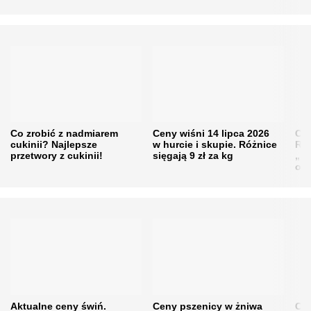
Co zrobić z nadmiarem
Ceny wiśni 14 lipca 2026
Cen
cukinii? Najlepsze
w hurcie i skupie. Różnice
Rol
przetwory z cukinii!
sięgają 9 zł za kg
„pe
obn
Aktualne ceny świń.
Ceny pszenicy w żniwa
Ce