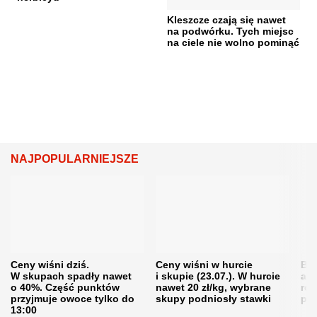
Kleszcze czają się nawet
na podwórku. Tych miejsc
na ciele nie wolno pominąć
NAJPOPULARNIEJSZE
Ceny wiśni dziś.
Ceny wiśni w hurcie
Będ
W skupach spadły nawet
i skupie (23.07.). W hurcie
agr
o 40%. Część punktów
nawet 20 zł/kg, wybrane
rol
przyjmuje owoce tylko do
skupy podniosły stawki
pr
13:00