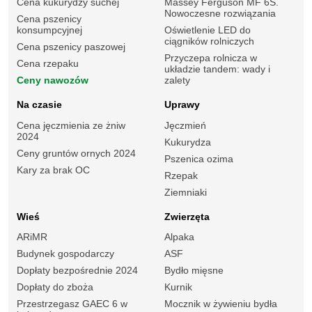
Cena kukurydzy suchej
Massey Ferguson MF 6S.
Nowoczesne rozwiązania
Cena pszenicy
konsumpcyjnej
Oświetlenie LED do
ciągników rolniczych
Cena pszenicy paszowej
Przyczepa rolnicza w
Cena rzepaku
układzie tandem: wady i
Ceny nawozów
zalety
Na czasie
Uprawy
Cena jęczmienia ze żniw
Jęczmień
2024
Kukurydza
Ceny gruntów ornych 2024
Pszenica ozima
Kary za brak OC
Rzepak
Ziemniaki
Wieś
Zwierzęta
ARiMR
Alpaka
Budynek gospodarczy
ASF
Dopłaty bezpośrednie 2024
Bydło mięsne
Dopłaty do zboża
Kurnik
Przestrzegasz GAEC 6 w
Mocznik w żywieniu bydła