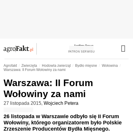
PATRON SERWISU
Agrofakt
Zwierzęta
Hodowla zwierząt
Bydło mięsne
Wołowina
Warszawa: II Forum Wołowiny za nami
Warszawa: II Forum
Wołowiny za nami
27 listopada 2015
,
Wojciech Petera
26 listopada w Warszawie odbyło się II Forum
Wołowiny, którego organizatorem było Polskie
Zrzeszenie Producentów Bydła Mięsnego.