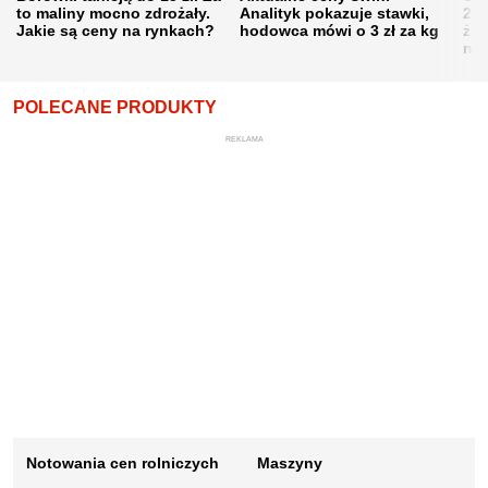
to maliny mocno zdrożały.
Analityk pokazuje stawki,
202
Jakie są ceny na rynkach?
hodowca mówi o 3 zł za kg
żni
nie
POLECANE PRODUKTY
REKLAMA
Notowania cen rolniczych
Maszyny