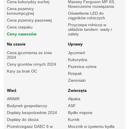
Cena kukurydzy suchej
Massey Ferguson MF 6S.
Nowoczesne rozwiązania
Cena pszenicy
konsumpcyjnej
Oświetlenie LED do
ciągników rolniczych
Cena pszenicy paszowej
Przyczepa rolnicza w
Cena rzepaku
układzie tandem: wady i
Ceny nawozów
zalety
Na czasie
Uprawy
Cena jęczmienia ze żniw
Jęczmień
2024
Kukurydza
Ceny gruntów ornych 2024
Pszenica ozima
Kary za brak OC
Rzepak
Ziemniaki
Wieś
Zwierzęta
ARiMR
Alpaka
Budynek gospodarczy
ASF
Dopłaty bezpośrednie 2024
Bydło mięsne
Dopłaty do zboża
Kurnik
Przestrzegasz GAEC 6 w
Mocznik w żywieniu bydła