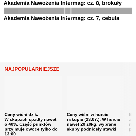
Akademia Nawożenia Intermag: cz. 8, brokuły
Akademia Nawożenia Intermag: cz. 7, cebula
NAJPOPULARNIEJSZE
Ceny wiśni dziś.
Ceny wiśni w hurcie
Będ
W skupach spadły nawet
i skupie (23.07.). W hurcie
agr
o 40%. Część punktów
nawet 20 zł/kg, wybrane
rol
przyjmuje owoce tylko do
skupy podniosły stawki
pr
13:00