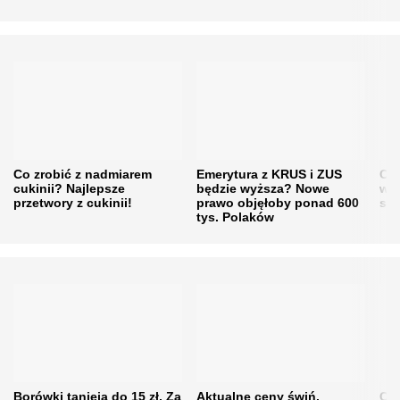
Co zrobić z nadmiarem
Emerytura z KRUS i ZUS
Cen
cukinii? Najlepsze
będzie wyższa? Nowe
w h
przetwory z cukinii!
prawo objęłoby ponad 600
się
tys. Polaków
Borówki tanieją do 15 zł. Za
Aktualne ceny świń.
Cen