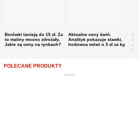
Borówki tanieją do 15 zł. Za
Aktualne ceny świń.
Cen
to maliny mocno zdrożały.
Analityk pokazuje stawki,
202
Jakie są ceny na rynkach?
hodowca mówi o 3 zł za kg
żni
nie
POLECANE PRODUKTY
REKLAMA