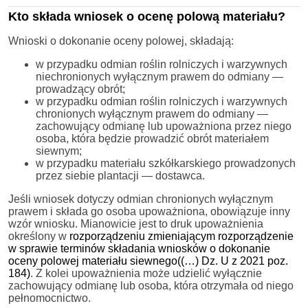
Kto składa wniosek o ocenę polową materiału?
Wnioski o dokonanie oceny polowej, składają:
w przypadku odmian roślin rolniczych i warzywnych
niechronionych wyłącznym prawem do odmiany —
prowadzący obrót;
w przypadku odmian roślin rolniczych i warzywnych
chronionych wyłącznym prawem do odmiany —
zachowujący odmianę lub upoważniona przez niego
osoba, która będzie prowadzić obrót materiałem
siewnym;
w przypadku materiału szkółkarskiego prowadzonych
przez siebie plantacji — dostawca.
Jeśli wniosek dotyczy odmian chronionych wyłącznym
prawem i składa go osoba upoważniona, obowiązuje inny
wzór wniosku. Mianowicie jest to druk upoważnienia
określony w
rozporządzeniu zmieniającym rozporządzenie
w sprawie terminów składania wniosków o dokonanie
oceny polowej materiału siewnego((…) Dz. U z 2021 poz.
184)
. Z kolei upoważnienia może udzielić wyłącznie
zachowujący odmianę lub osoba, która otrzymała od niego
pełnomocnictwo.