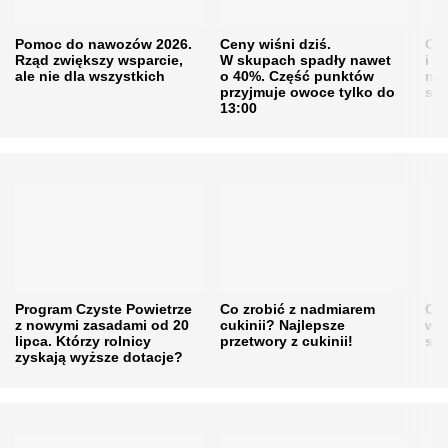
Pomoc do nawozów 2026.
Ceny wiśni dziś.
Cen
Rząd zwiększy wsparcie,
W skupach spadły nawet
i s
ale nie dla wszystkich
o 40%. Część punktów
naw
przyjmuje owoce tylko do
sku
13:00
Program Czyste Powietrze
Co zrobić z nadmiarem
Cen
z nowymi zasadami od 20
cukinii? Najlepsze
w h
lipca. Którzy rolnicy
przetwory z cukinii!
się
zyskają wyższe dotacje?