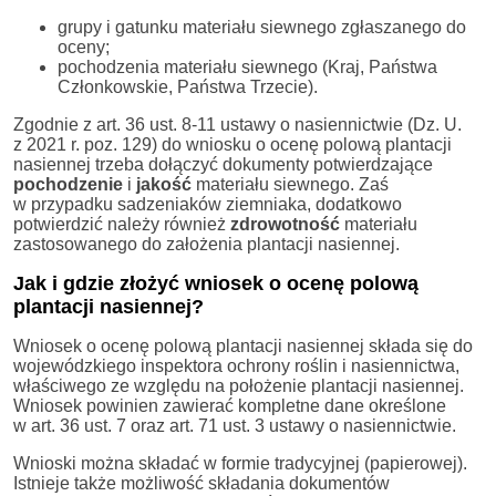
grupy i gatunku materiału siewnego zgłaszanego do
oceny;
pochodzenia materiału siewnego (Kraj, Państwa
Członkowskie, Państwa Trzecie).
Zgodnie z art. 36 ust. 8-11 ustawy o nasiennictwie (Dz. U.
z 2021 r. poz. 129) do wniosku o ocenę polową plantacji
nasiennej trzeba dołączyć dokumenty potwierdzające
pochodzenie
i
jakość
materiału siewnego. Zaś
w przypadku sadzeniaków ziemniaka, dodatkowo
potwierdzić należy również
zdrowotność
materiału
zastosowanego do założenia plantacji nasiennej.
Jak i gdzie złożyć wniosek o ocenę polową
plantacji nasiennej?
Wniosek o ocenę polową plantacji nasiennej składa się do
wojewódzkiego inspektora ochrony roślin i nasiennictwa,
właściwego ze względu na położenie plantacji nasiennej.
Wniosek powinien zawierać kompletne dane określone
w art. 36 ust. 7 oraz art. 71 ust. 3 ustawy o nasiennictwie.
Wnioski można składać w formie tradycyjnej (papierowej).
Istnieje także możliwość składania dokumentów