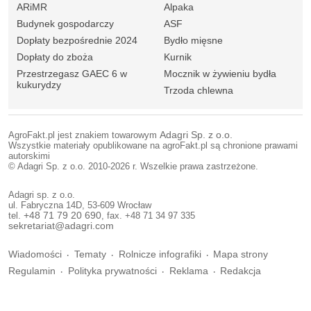
ARiMR
Alpaka
Budynek gospodarczy
ASF
Dopłaty bezpośrednie 2024
Bydło mięsne
Dopłaty do zboża
Kurnik
Przestrzegasz GAEC 6 w
Mocznik w żywieniu bydła
kukurydzy
Trzoda chlewna
AgroFakt.pl jest znakiem towarowym
Adagri Sp. z o.o.
Wszystkie materiały opublikowane na agroFakt.pl są chronione prawami
autorskimi
© Adagri Sp. z o.o. 2010-2026 r. Wszelkie prawa zastrzeżone.
Adagri sp. z o.o.
ul. Fabryczna 14D, 53-609 Wrocław
tel.
+48 71 79 20 690
, fax. +48 71 34 97 335
sekretariat@adagri.com
Wiadomości
Tematy
Rolnicze infografiki
Mapa strony
Regulamin
Polityka prywatności
Reklama
Redakcja