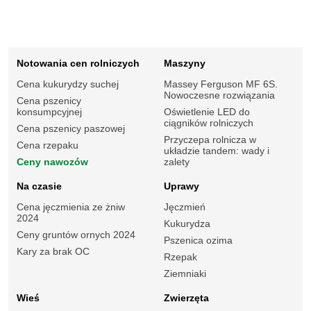
Notowania cen rolniczych
Maszyny
Cena kukurydzy suchej
Massey Ferguson MF 6S.
Nowoczesne rozwiązania
Cena pszenicy
konsumpcyjnej
Oświetlenie LED do
ciągników rolniczych
Cena pszenicy paszowej
Przyczepa rolnicza w
Cena rzepaku
układzie tandem: wady i
Ceny nawozów
zalety
Na czasie
Uprawy
Cena jęczmienia ze żniw
Jęczmień
2024
Kukurydza
Ceny gruntów ornych 2024
Pszenica ozima
Kary za brak OC
Rzepak
Ziemniaki
Wieś
Zwierzęta