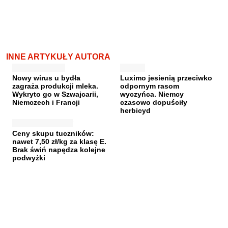
INNE ARTYKUŁY AUTORA
Nowy wirus u bydła
Luximo jesienią przeciwko
zagraża produkcji mleka.
odpornym rasom
Wykryto go w Szwajcarii,
wyczyńca. Niemcy
Niemczech i Francji
czasowo dopuściły
herbicyd
Ceny skupu tuczników:
nawet 7,50 zł/kg za klasę E.
Brak świń napędza kolejne
podwyżki