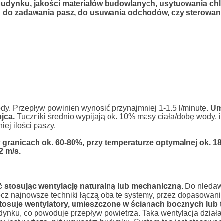
 budynku, jakości materiałów budowlanych, usytuowania chl
 do zadawania pasz, do usuwania odchodów, czy sterowan
dy. Przepływ powinien wynosić przynajmniej 1-1,5 l/minutę.
Um
jca.
Tuczniki średnio wypijają ok. 10% masy ciała/dobę wody, i 
ej ilości paszy.
 granicach ok. 60-80%, przy temperaturze optymalnej ok. 18
2 m/s.
stosując wentylację naturalną lub mechaniczną.
Do nieda
ecz najnowsze techniki łączą oba te systemy, przez dopasowa
osuje wentylatory, umieszczone w ścianach bocznych lub 
dynku, co powoduje przepływ powietrza. Taka wentylacja dział