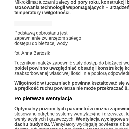
Mikroklimat tuczarni zależy
od pory roku, konstrukcji
stosowania technologii wspomagających – urządzeń
temperatury i wilgotności.
Podstawą dobrostanu jest
zapewnienie zwierzętom stałego
dostępu do bieżącej wody.
fot. Anna Bartosik
Tucznikom należy zapewnić stały dostęp do bieżącej wo
poideł powinno uwzględniać obsadę i konstrukcję ko
zaabsorbowanej właściwej ilości, nie pobiorą odpowiedni
Wilgotność w tuczarniach powinna kształtować się w
a prędkość ruchu powietrza nie może przekraczać 0,
Po pierwsze wentylacja
Optymalny poziom tych parametrów można zapewnić 
stosowano odrębne systemy wentylacyjne i grzewcze, l
wentylacyjnych i grzewczych.
Wentylacja wyciągowa st
dachu budynku.
Wentylatory wyciągają powietrze z bu