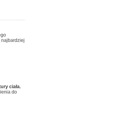
ego
 najbardziej
ury ciała.
ienia do