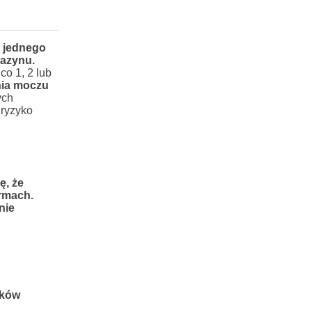
 jednego
gazynu.
co 1, 2 lub
nia moczu
ych
 ryzyko
ę, że
ermach.
nie
nków