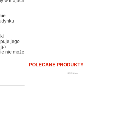
ny w krajach
nie
budynku
ki
ępuje jego
ąga
nie nie może
POLECANE PRODUKTY
REKLAMA