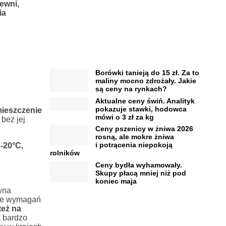
ewni,
ia
Borówki tanieją do 15 zł. Za to
maliny mocno zdrożały. Jakie
są ceny na rynkach?
Aktualne ceny świń. Analityk
pokazuje stawki, hodowca
ieszczenie
mówi o 3 zł za kg
bez jej
Ceny pszenicy w żniwa 2026
rosną, ale mokre żniwa
i potrącenia niepokoją
-20°C,
rolników
Ceny bydła wyhamowały.
Skupy płacą mniej niż pod
koniec maja
wna
nie wymagań
też na
a bardzo