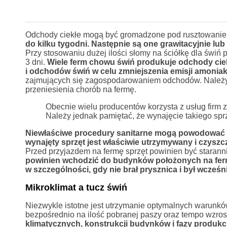
Odchody ciekłe mogą być gromadzone pod rusztowaniem
do kilku tygodni. Następnie są one grawitacyjnie l
Przy stosowaniu dużej ilości słomy na ściółkę dla świń p
3 dni.
Wiele ferm chowu świń produkuje odchody ciek
i odchodów świń w celu zmniejszenia emisji amonia
zajmujących się zagospodarowaniem odchodów. Należy j
przeniesienia chorób na fermę.
Obecnie wielu producentów korzysta z usług fir
Należy jednak pamiętać, że wynajęcie takiego sprz
Niewłaściwe procedury sanitarne mogą powodować p
wynajęty sprzęt jest właściwie utrzymywany i czyszc
Przed przyjazdem na fermę sprzęt powinien być staran
powinien wchodzić do budynków położonych na fermi
w szczególności, gdy nie brał prysznica i był wcześni
Mikroklimat a tucz świń
Niezwykle istotne jest utrzymanie optymalnych warun
bezpośrednio na ilość pobranej paszy oraz tempo wzros
klimatycznych, konstrukcji budynków i fazy produkcji