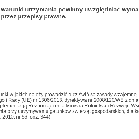
, warunki utrzymania powinny uwzględniać wyma
 przez przepisy prawne.
unki w jakich należy prowadzić tucz świń są zasady wzajemnej
ego i Rady (UE) nr 1306/2013, dyrektywa nr 2008/120/WE z dnia
mplementacją Rozporządzenia Ministra Rolnictwa i Rozwoju Wsi
ia przy utrzymywaniu gatunków zwierząt gospodarskich, dla kt
2010, nr 56, poz. 344).