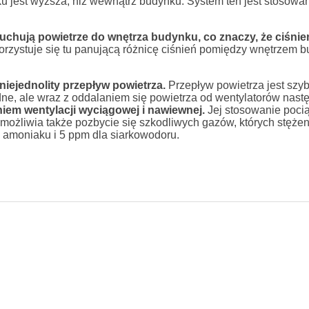
u jest wyższa, niż wewnątrz budynku. System ten jest stosowa
hują powietrze do wnętrza budynku, co znaczy, że ciśnie
rzystuje się tu panującą różnicę ciśnień pomiędzy wnętrzem 
iejednolity przepływ powietrza.
Przepływ powietrza jest szyb
odne, ale wraz z oddalaniem się powietrza od wentylatorów nast
niem wentylacji wyciągowej i nawiewnej.
Jej stosowanie poci
możliwia także pozbycie się szkodliwych gazów, których stęże
 amoniaku i 5 ppm dla siarkowodoru.