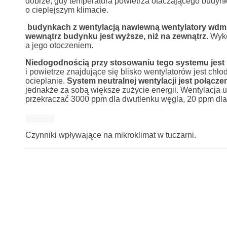
dobrze, gdy temperatura powietrza otaczającego budynk
o cieplejszym klimacie.
budynkach z wentylacją nawiewną wentylatory wdmuc
wewnątrz budynku jest wyższe, niż na zewnątrz.
Wyko
a jego otoczeniem.
Niedogodnością przy stosowaniu tego systemu jest n
i powietrze znajdujące się blisko wentylatorów jest chł
ocieplanie.
System neutralnej wentylacji jest połącze
jednakże za sobą większe zużycie energii. Wentylacja u
przekraczać 3000 ppm dla dwutlenku węgla, 20 ppm dla
Czynniki wpływające na mikroklimat w tuczarni.