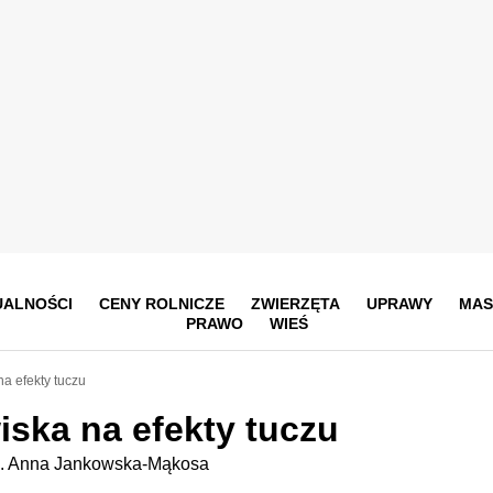
UALNOŚCI
CENY ROLNICZE
ZWIERZĘTA
UPRAWY
MAS
PRAWO
WIEŚ
a efekty tuczu
ska na efekty tuczu
ż. Anna Jankowska-Mąkosa