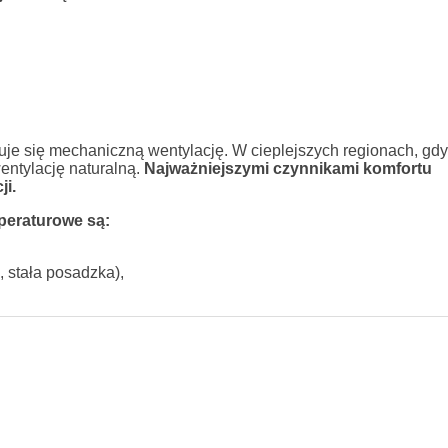
je się mechaniczną wentylację. W cieplejszych regionach, gdy
entylację naturalną.
Najważniejszymi czynnikami komfortu
ji.
peraturowe są:
, stała posadzka),