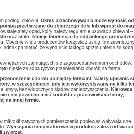
 podłogi chlewni.
Okres przechowywania może wynosić od
ub pompą przetłaczane do zbiorczego dołu lub wprost do ma
owstaje stały opad, który należy regularnie usuwać z chlewni – 
łe oraz stałe. Istnieje tendencja do oddzielnego gromadze
ku.
Obecnie wielu producentów korzysta z usług firm zewnętrzn
ednak pamiętać, że wynajęcie takiego sprzętu niesie ze sobą
m zewnętrznych zajmujących się zagospodarowaniem odchodów.
ętu niesie ze sobą ryzyko przeniesienia chorób na fermę.
rzenoszenie chorób pomiędzy fermami. Należy upewnić si
zony, w szczególności, gdy jest wykorzystywany na kilku f
nie umyty, bez widocznych śladów zanieczyszczenia.
Kierowca 
e i nie powinien mieć kontaktu z pracownikami fermy,
ej na innej fermie.
ków mikroklimatycznych pomieszczenia ponieważ wpływają one
tu.
Wymagania temperaturowe w produkcji zależą od waru
 zwierząt.