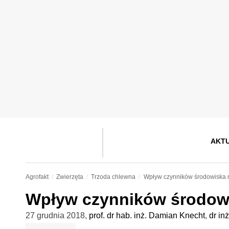
AKT
Agrofakt
Zwierzęta
Trzoda chlewna
Wpływ czynników środowiska n
Wpływ czynników środowi
27 grudnia 2018
,
prof. dr hab. inż. Damian Knecht
,
dr in