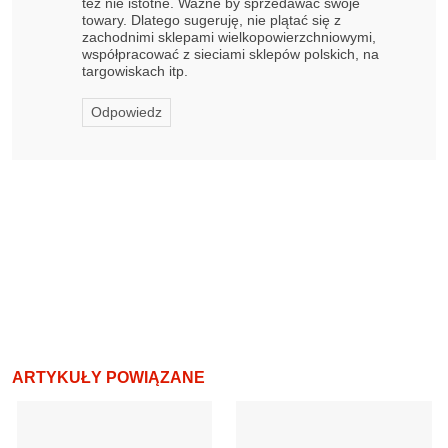
też nie istotne. Ważne by sprzedawać swoje
towary. Dlatego sugeruję, nie plątać się z
zachodnimi sklepami wielkopowierzchniowymi,
współpracować z sieciami sklepów polskich, na
targowiskach itp.
Odpowiedz
ARTYKUŁY POWIĄZANE