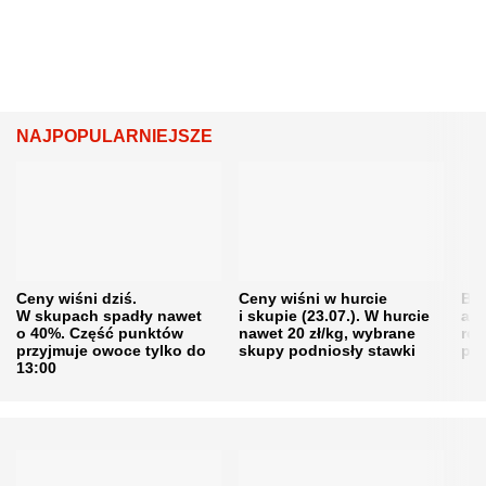
NAJPOPULARNIEJSZE
Ceny wiśni dziś.
Ceny wiśni w hurcie
Będ
W skupach spadły nawet
i skupie (23.07.). W hurcie
agr
o 40%. Część punktów
nawet 20 zł/kg, wybrane
rol
przyjmuje owoce tylko do
skupy podniosły stawki
pr
13:00