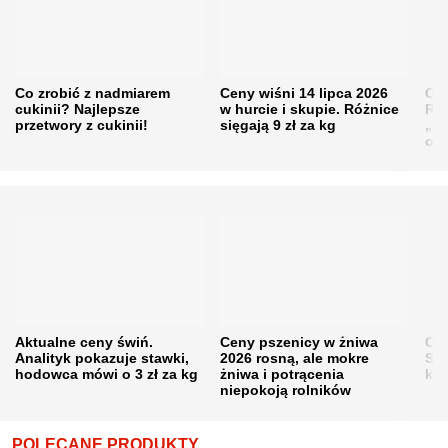
Co zrobić z nadmiarem
Ceny wiśni 14 lipca 2026
Cen
cukinii? Najlepsze
w hurcie i skupie. Różnice
Rol
przetwory z cukinii!
sięgają 9 zł za kg
„pe
obn
Aktualne ceny świń.
Ceny pszenicy w żniwa
Ce
Analityk pokazuje stawki,
2026 rosną, ale mokre
Sku
hodowca mówi o 3 zł za kg
żniwa i potrącenia
kon
niepokoją rolników
POLECANE PRODUKTY