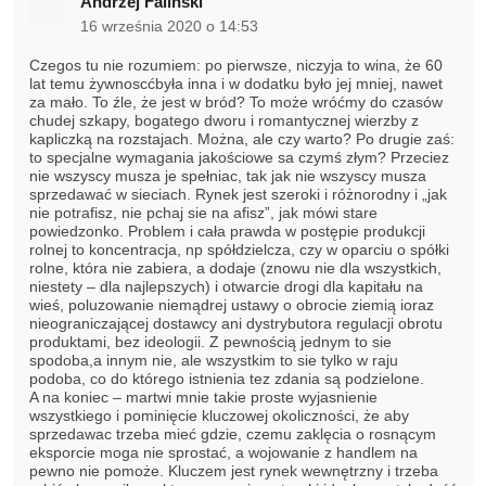
Andrzej Faliński
16 września 2020 o 14:53
Czegos tu nie rozumiem: po pierwsze, niczyja to wina, że 60
lat temu żywnoscćbyła inna i w dodatku było jej mniej, nawet
za mało. To źle, że jest w bród? To może wróćmy do czasów
chudej szkapy, bogatego dworu i romantycznej wierzby z
kapliczką na rozstajach. Można, ale czy warto? Po drugie zaś:
to specjalne wymagania jakościowe sa czymś złym? Przeciez
nie wszyscy musza je spełniac, tak jak nie wszyscy musza
sprzedawać w sieciach. Rynek jest szeroki i różnorodny i „jak
nie potrafisz, nie pchaj sie na afisz”, jak mówi stare
powiedzonko. Problem i cała prawda w postępie produkcji
rolnej to koncentracja, np spółdzielcza, czy w oparciu o spółki
rolne, która nie zabiera, a dodaje (znowu nie dla wszystkich,
niestety – dla najlepszych) i otwarcie drogi dla kapitału na
wieś, poluzowanie niemądrej ustawy o obrocie ziemią ioraz
nieograniczającej dostawcy ani dystrybutora regulacji obrotu
produktami, bez ideologii. Z pewnością jednym to sie
spodoba,a innym nie, ale wszystkim to sie tylko w raju
podoba, co do którego istnienia tez zdania są podzielone.
A na koniec – martwi mnie takie proste wyjasnienie
wszystkiego i pominięcie kluczowej okoliczności, że aby
sprzedawac trzeba mieć gdzie, czemu zaklęcia o rosnącym
eksporcie moga nie sprostać, a wojowanie z handlem na
pewno nie pomoże. Kluczem jest rynek wewnętrzny i trzeba