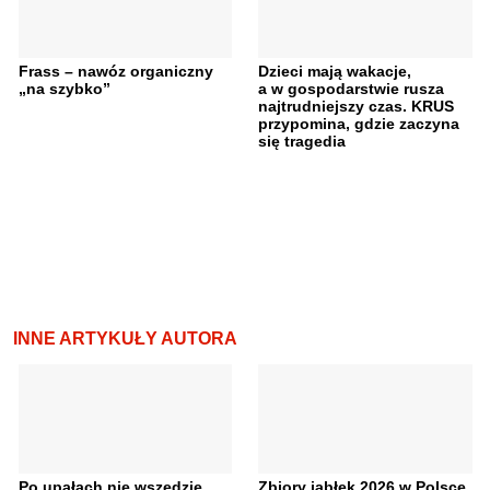
Frass – nawóz organiczny
Dzieci mają wakacje,
„na szybko”
a w gospodarstwie rusza
najtrudniejszy czas. KRUS
przypomina, gdzie zaczyna
się tragedia
INNE ARTYKUŁY AUTORA
Po upałach nie wszędzie
Zbiory jabłek 2026 w Polsce