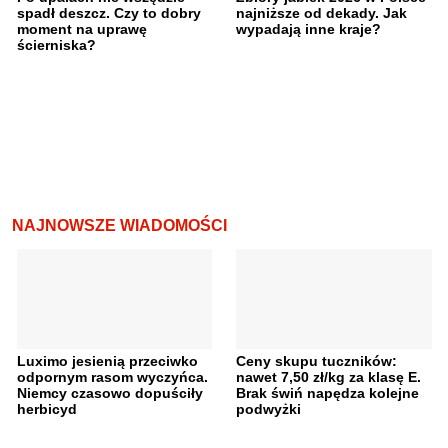
spadł deszcz. Czy to dobry
najniższe od dekady. Jak
moment na uprawę
wypadają inne kraje?
ścierniska?
NAJNOWSZE WIADOMOŚCI
Luximo jesienią przeciwko
Ceny skupu tuczników:
odpornym rasom wyczyńca.
nawet 7,50 zł/kg za klasę E.
Niemcy czasowo dopuściły
Brak świń napędza kolejne
herbicyd
podwyżki