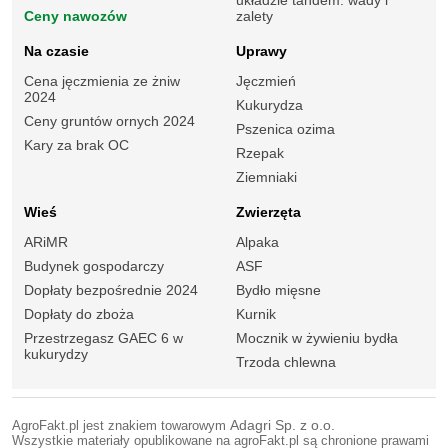
układzie tandem: wady i
Ceny nawozów
zalety
Na czasie
Uprawy
Cena jęczmienia ze żniw
Jęczmień
2024
Kukurydza
Ceny gruntów ornych 2024
Pszenica ozima
Kary za brak OC
Rzepak
Ziemniaki
Wieś
Zwierzęta
ARiMR
Alpaka
Budynek gospodarczy
ASF
Dopłaty bezpośrednie 2024
Bydło mięsne
Dopłaty do zboża
Kurnik
Przestrzegasz GAEC 6 w
Mocznik w żywieniu bydła
kukurydzy
Trzoda chlewna
AgroFakt.pl jest znakiem towarowym
Adagri Sp. z o.o.
Wszystkie materiały opublikowane na agroFakt.pl są chronione prawami