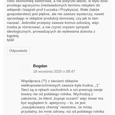
robić ekonomikę sektorowa, a nie potyczki ideolo, w stylu dość
prostego agraryzmu (nieświadomych terminu odsyłam do
wikipedii i książek prof Łuczaka i Przybysza). Małe (także
gospodarstwo) jest piękne, ale nie zawsze wystarczy, nawet
sprzedając w ukłądzie produkcji domowej, czy jak to tam
nazwać. Jednolite przepisy zawsze komus szkodzą, więc
trzeba je róznicować, a nie czynić orężem sympatii
ideologicznych, prowadzących do wylewania dziecka z
kąpielą.
MAF
Odpowiedz
Bogdan
18 września 2020 o 08:47
Współpraca (?!) z sieciami sklepów
wielkopowierzchniowych zawsze była trudna, „1”
Sieci są w rękach zachodnich a oni preerują swoje
towary nie od polskiego rolnika. Wychodzą z
założenia, że klient „kupuje oczami” więc towar ma
być wyglądem b. apetyczny – to, że jest
„naszpikowany chemią” nieistotne, że mniej
przydatny, bo mnie zdrowy, niż od polskiego rolnika