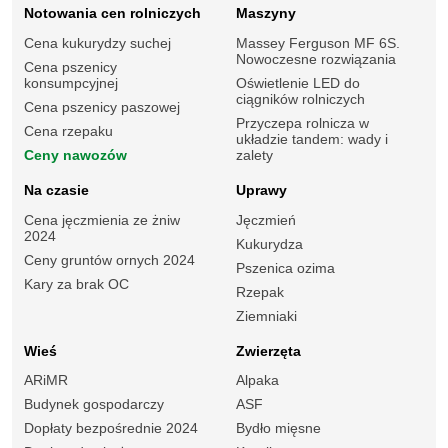
Notowania cen rolniczych
Maszyny
Cena kukurydzy suchej
Massey Ferguson MF 6S.
Nowoczesne rozwiązania
Cena pszenicy
konsumpcyjnej
Oświetlenie LED do
ciągników rolniczych
Cena pszenicy paszowej
Przyczepa rolnicza w
Cena rzepaku
układzie tandem: wady i
Ceny nawozów
zalety
Na czasie
Uprawy
Cena jęczmienia ze żniw
Jęczmień
2024
Kukurydza
Ceny gruntów ornych 2024
Pszenica ozima
Kary za brak OC
Rzepak
Ziemniaki
Wieś
Zwierzęta
ARiMR
Alpaka
Budynek gospodarczy
ASF
Dopłaty bezpośrednie 2024
Bydło mięsne