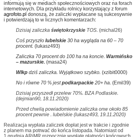
informują się w mediach społecznościowych oraz na forach
internetowych. Dla przykładu r
olnicy korzystający z forum
agrofoto.pl
donoszą, że zaliczki wypłacane są sukcesywnie
i potwierdzają to w licznych komentarzach:
Dzisiaj zaliczka
świętokrzyskie
TOS.
(michal26)
Coś przyszło
lubelskie
30 ha wygląda na 60 – 70
procent.
(lukasz493)
Zaliczka 70 procent do 100 ha na koncie.
Warmińsko
– mazurskie.
(masa24)
Wlkp
dziś zaliczka. Wyjątkowo szybko.
(xzibit0000)
No i równe 70 % jest
podkarpackie
20+ ha.
(Emil39)
Dzisiaj przyszedł przelew 70%. BZA Podlaskie.
(dejmian90, 18.11.2020)
Przed chwilą powiadomienie zaliczka onw około 85
procent pewnie . lubelskie (lukasz493, 19.11.2020)
Realizacja wypłata zaliczek dopłat jest w trakcie i zgodnie
z planem ma potrwać do końca listopada. Natomiast od
1 grudnia ARiMR rozpocznie wypłatę płatności końcowych.