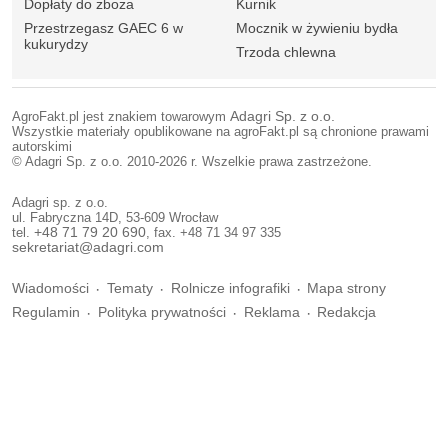
Dopłaty do zboża
Kurnik
Przestrzegasz GAEC 6 w
Mocznik w żywieniu bydła
kukurydzy
Trzoda chlewna
AgroFakt.pl jest znakiem towarowym
Adagri Sp. z o.o.
Wszystkie materiały opublikowane na agroFakt.pl są chronione prawami
autorskimi
© Adagri Sp. z o.o. 2010-2026 r. Wszelkie prawa zastrzeżone.
Adagri sp. z o.o.
ul. Fabryczna 14D, 53-609 Wrocław
tel.
+48 71 79 20 690
, fax. +48 71 34 97 335
sekretariat@adagri.com
Wiadomości
Tematy
Rolnicze infografiki
Mapa strony
Regulamin
Polityka prywatności
Reklama
Redakcja