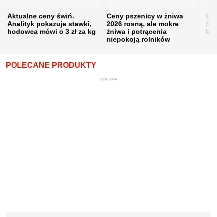
Aktualne ceny świń.
Ceny pszenicy w żniwa
Ce
Analityk pokazuje stawki,
2026 rosną, ale mokre
Sku
hodowca mówi o 3 zł za kg
żniwa i potrącenia
kon
niepokoją rolników
POLECANE PRODUKTY
REKLAMA