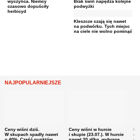
wyczyńca. Niemcy
Brak świń napędza kolejne
czasowo dopuściły
podwyżki
herbicyd
Kleszcze czają się nawet
na podwórku. Tych miejsc
na ciele nie wolno pominąć
NAJPOPULARNIEJSZE
Ceny wiśni dziś.
Ceny wiśni w hurcie
Będ
W skupach spadły nawet
i skupie (23.07.). W hurcie
agr
o 40%. Część punktów
nawet 20 zł/kg, wybrane
rol