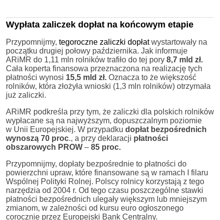
Wypłata zaliczek dopłat na końcowym etapie
Przypomnijmy,
tegoroczne zaliczki dopłat
wystartowały na
początku drugiej połowy października. Jak informuje
ARiMR do 1,11 mln rolników trafiło do tej pory
8,7 mld zł.
Cała koperta finansowa przeznaczona na realizację tych
płatności wynosi
15,5 mld zł.
Oznacza to że większość
rolników, która złożyła wnioski (1,3 mln rolników) otrzymała
już zaliczki.
ARiMR podkreśla przy tym, że zaliczki dla polskich rolników
wypłacane są na najwyższym, dopuszczalnym poziomie
w Unii Europejskiej. W przypadku
dopłat bezpośrednich
wynoszą 70 proc
., a przy deklaracji
płatności
obszarowych PROW
–
85 proc.
Przypomnijmy, dopłaty bezpośrednie to płatności do
powierzchni upraw, które finansowane są w ramach I filaru
Wspólnej Polityki Rolnej. Polscy rolnicy korzystają z tego
narzędzia od 2004 r. Od tego czasu poszczególne stawki
płatności bezpośrednich ulegały większym lub mniejszym
zmianom, w zależności od kursu euro ogłoszonego
corocznie przez Europejski Bank Centralny.