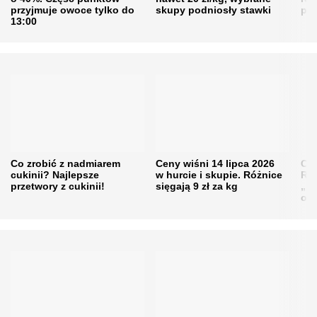
przyjmuje owoce tylko do
skupy podniosły stawki
pr
13:00
Co zrobić z nadmiarem
Ceny wiśni 14 lipca 2026
Cen
cukinii? Najlepsze
w hurcie i skupie. Różnice
Rol
przetwory z cukinii!
sięgają 9 zł za kg
„pe
obn