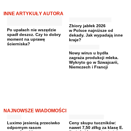
INNE ARTYKUŁY AUTORA
Zbiory jabłek 2026
Po upałach nie wszędzie
w Polsce najniższe od
spadł deszcz. Czy to dobry
dekady. Jak wypadają inne
moment na uprawę
kraje?
ścierniska?
Nowy wirus u bydła
zagraża produkcji mleka.
Wykryto go w Szwajcarii,
Niemczech i Francji
NAJNOWSZE WIADOMOŚCI
Luximo jesienią przeciwko
Ceny skupu tuczników:
odpornym rasom
nawet 7,50 zł/kg za klasę E.