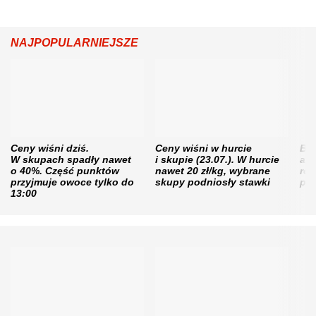
NAJPOPULARNIEJSZE
Ceny wiśni dziś.
Ceny wiśni w hurcie
Będ
W skupach spadły nawet
i skupie (23.07.). W hurcie
agr
o 40%. Część punktów
nawet 20 zł/kg, wybrane
rol
przyjmuje owoce tylko do
skupy podniosły stawki
pr
13:00