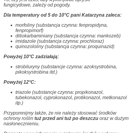
fungicydowe, zależy od pogody.
Dla temperatury od 5 do 10°C pani Katarzyna zaleca:
morfoliny (substancja czynna: fenpropidyna,
fenpropimorf)
ditiokarbaminiany (substancja czynna: mankozeb)
imidazole (substancja czynna: prochloraz)
quinozololiny (substancja czynna: proquinazid)
Powyżej 10°C zadziałają:
strobiluryny (substancje czynna: azoksystrobina,
pikoksystrobina itd.)
Powyżej 12°C:
triazole (substancje czynna: propikonazol,
tubekonazol, cyprokonazol, protikonazol, metkonazol
itp.)
Przypomnijmy także, że nie należy stosować środków
ochrony roślin
tuż przed ani tuż po deszczu
oraz w dużym
nasłonecznieniu.