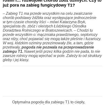
roślin i… rozwojowi chorób zbóż ozimych. Czy to
już pora na zabieg fungicydowy T1?
–
Zabieg T1 ma przede wszystkim na celu zwalczanie
chorób podstawy źdźbła oraz występujące jednocześnie
w tym czasie choroby liści – mówi Katarzyna Bryk,
specjalista ds. zbóż i oleistych Łódzkiego Ośrodka
Doradztwa Rolniczego w Bratoszewicach. – Chodzi tu
przede wszystkim o: mączniaka prawdziwego, septoriozy
oraz rdzy, choć pojawiać się mogą także pleśnie i fuzariozy.
W woj. łódzkim oziminy przezimowały źle, a tam, gdzie
przetrwały,
pogoda nie pozwala na przeprowadzenie
zabiegu T1.
Nawet jeśli przez kilka godzin nie pada, to nie
zawsze rolnicy mogą wjechać w pole. Zależy to od struktury
gleby i jej klasy.
Optymalna pogoda dla zabiegu T1 to ciepły,