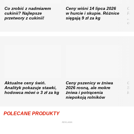
Co zrobić z nadmiarem
Ceny wiśni 14 lipca 2026
Cen
cukinii? Najlepsze
w hurcie i skupie. Różnice
Rol
przetwory z cukinii!
sięgają 9 zł za kg
„pe
obn
Aktualne ceny świń.
Ceny pszenicy w żniwa
Ce
Analityk pokazuje stawki,
2026 rosną, ale mokre
Sku
hodowca mówi o 3 zł za kg
żniwa i potrącenia
kon
niepokoją rolników
POLECANE PRODUKTY
REKLAMA