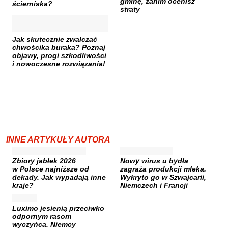
gminę, zanim ocenisz
ścierniska?
straty
Jak skutecznie zwalczać
chwościka buraka? Poznaj
objawy, progi szkodliwości
i nowoczesne rozwiązania!
INNE ARTYKUŁY AUTORA
Zbiory jabłek 2026
Nowy wirus u bydła
w Polsce najniższe od
zagraża produkcji mleka.
dekady. Jak wypadają inne
Wykryto go w Szwajcarii,
kraje?
Niemczech i Francji
Luximo jesienią przeciwko
odpornym rasom
wyczyńca. Niemcy