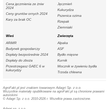
Cena jęczmienia ze żniw
Jęczmień
2024
Kukurydza
Ceny gruntów ornych 2024
Pszenica ozima
Kary za brak OC
Rzepak
Ziemniaki
Wieś
Zwierzęta
ARiMR
Alpaka
Budynek gospodarczy
ASF
Dopłaty bezpośrednie 2024
Bydło mięsne
Dopłaty do zboża
Kurnik
Przestrzegasz GAEC 6 w
Mocznik w żywieniu bydła
kukurydzy
Trzoda chlewna
AgroFakt.pl jest znakiem towarowym
Adagri Sp. z o.o.
Wszystkie materiały opublikowane na agroFakt.pl są chronione prawami
autorskimi
© Adagri Sp. z o.o. 2010-2026 r. Wszelkie prawa zastrzeżone.
Adagri sp. z o.o.