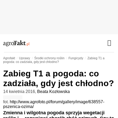
Agrofakt
Uprawy
Środki ochrony roślin
Fungicydy
Zabieg T1 a
pogoda: co zadziała, gdy jest chłodno?
Zabieg T1 a pogoda: co
zadziała, gdy jest chłodno?
14 kwietnia 2016
,
Beata Kozłowska
fot.
http://www.agrofoto.pl/forum/gallery/image/638557-
pszenica-ozima/
Zmienna i wilgotna pogoda sprzyja wegetacji