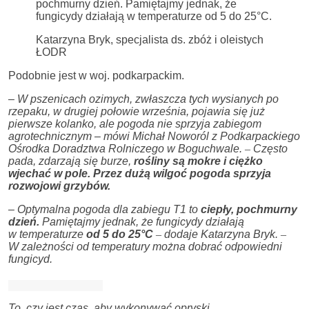
pochmurny dzień. Pamiętajmy jednak, że
fungicydy działają w temperaturze od 5 do 25°C.
Katarzyna Bryk, specjalista ds. zbóż i oleistych
ŁODR
Podobnie jest w woj. podkarpackim.
–
W pszenicach ozimych, zwłaszcza tych wysianych po
rzepaku, w drugiej połowie września, pojawia się już
pierwsze kolanko, ale pogoda nie sprzyja zabiegom
agrotechnicznym – mówi Michał Noworól z Podkarpackiego
Ośrodka Doradztwa Rolniczego w Boguchwale.
–
Często
pada, zdarzają się burze,
rośliny są mokre i ciężko
wjechać w pole. Przez dużą wilgoć pogoda sprzyja
rozwojowi grzybów.
–
Optymalna pogoda dla zabiegu T1 to
ciepły, pochmurny
dzień.
Pamiętajmy jednak, że fungicydy działają
w temperaturze
od 5 do 25°C
–
dodaje Katarzyna Bryk.
–
W zależności od temperatury można dobrać odpowiedni
fungicyd.
To, czy jest czas, aby wykonywać opryski