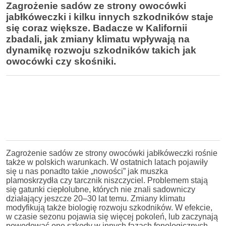
Zagrożenie sadów ze strony owocówki
jabłkóweczki i kilku innych szkodników staje
się coraz większe. Badacze w Kalifornii
zbadali, jak zmiany klimatu wpływają na
dynamikę rozwoju szkodników takich jak
owocówki czy skośniki.
Zagrożenie sadów ze strony owocówki jabłkóweczki rośnie
także w polskich warunkach. W ostatnich latach pojawiły
się u nas ponadto takie „nowości” jak muszka
plamoskrzydła czy tarcznik niszczyciel. Problemem stają
się gatunki ciepłolubne, których nie znali sadowniczy
działający jeszcze 20–30 lat temu. Zmiany klimatu
modyfikują także biologię rozwoju szkodników. W efekcie,
w czasie sezonu pojawia się więcej pokoleń, lub zaczynają
powodować one szkody w innych fazach fenologicznych