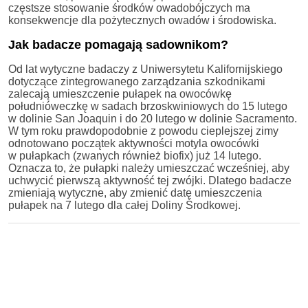
częstsze stosowanie środków owadobójczych ma
konsekwencje dla pożytecznych owadów i środowiska.
Jak badacze pomagają sadownikom?
Od lat wytyczne badaczy z Uniwersytetu Kalifornijskiego
dotyczące zintegrowanego zarządzania szkodnikami
zalecają umieszczenie pułapek na owocówkę
południóweczkę w sadach brzoskwiniowych do 15 lutego
w dolinie San Joaquin i do 20 lutego w dolinie Sacramento.
W tym roku prawdopodobnie z powodu cieplejszej zimy
odnotowano początek aktywności motyla owocówki
w pułapkach (zwanych również biofix) już 14 lutego.
Oznacza to, że pułapki należy umieszczać wcześniej, aby
uchwycić pierwszą aktywność tej zwójki. Dlatego badacze
zmieniają wytyczne, aby zmienić datę umieszczenia
pułapek na 7 lutego dla całej Doliny Środkowej.