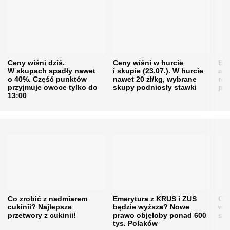
Ceny wiśni dziś.
Ceny wiśni w hurcie
Będ
W skupach spadły nawet
i skupie (23.07.). W hurcie
agr
o 40%. Część punktów
nawet 20 zł/kg, wybrane
rol
przyjmuje owoce tylko do
skupy podniosły stawki
pr
13:00
Co zrobić z nadmiarem
Emerytura z KRUS i ZUS
Cen
cukinii? Najlepsze
będzie wyższa? Nowe
w h
przetwory z cukinii!
prawo objęłoby ponad 600
się
tys. Polaków