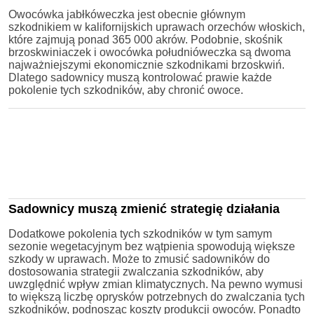
Owocówka jabłkóweczka jest obecnie głównym
szkodnikiem w kalifornijskich uprawach orzechów włoskich,
które zajmują ponad 365 000 akrów. Podobnie, skośnik
brzoskwiniaczek i owocówka południóweczka są dwoma
najważniejszymi ekonomicznie szkodnikami brzoskwiń.
Dlatego sadownicy muszą kontrolować prawie każde
pokolenie tych szkodników, aby chronić owoce.
Sadownicy muszą zmienić strategię działania
Dodatkowe pokolenia tych szkodników w tym samym
sezonie wegetacyjnym bez wątpienia spowodują większe
szkody w uprawach. Może to zmusić sadowników do
dostosowania strategii zwalczania szkodników, aby
uwzględnić wpływ zmian klimatycznych. Na pewno wymusi
to większą liczbę oprysków potrzebnych do zwalczania tych
szkodników, podnosząc koszty produkcji owoców. Ponadto