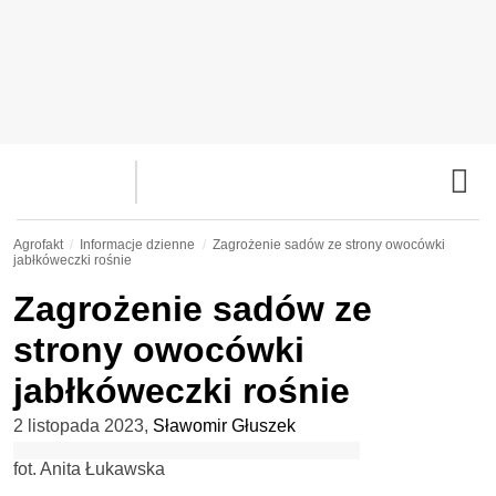
Agrofakt
Informacje dzienne
Zagrożenie sadów ze strony owocówki
jabłkóweczki rośnie
Zagrożenie sadów ze
strony owocówki
jabłkóweczki rośnie
2 listopada 2023
,
Sławomir Głuszek
fot. Anita Łukawska