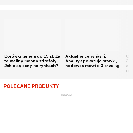
Borówki tanieją do 15 zł. Za
Aktualne ceny świń.
Cen
to maliny mocno zdrożały.
Analityk pokazuje stawki,
202
Jakie są ceny na rynkach?
hodowca mówi o 3 zł za kg
żni
nie
POLECANE PRODUKTY
REKLAMA