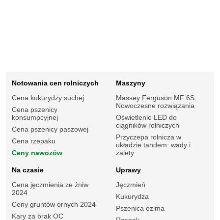
Notowania cen rolniczych
Maszyny
Cena kukurydzy suchej
Massey Ferguson MF 6S.
Nowoczesne rozwiązania
Cena pszenicy
konsumpcyjnej
Oświetlenie LED do
ciągników rolniczych
Cena pszenicy paszowej
Przyczepa rolnicza w
Cena rzepaku
układzie tandem: wady i
Ceny nawozów
zalety
Na czasie
Uprawy
Cena jęczmienia ze żniw
Jęczmień
2024
Kukurydza
Ceny gruntów ornych 2024
Pszenica ozima
Kary za brak OC
Rzepak