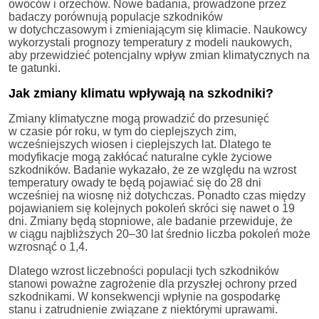
owoców i orzechów. Nowe badania, prowadzone przez
badaczy porównują populacje szkodników
w dotychczasowym i zmieniającym się klimacie. Naukowcy
wykorzystali prognozy temperatury z modeli naukowych,
aby przewidzieć potencjalny wpływ zmian klimatycznych na
te gatunki.
Jak zmiany klimatu wpływają na szkodniki?
Zmiany klimatyczne mogą prowadzić do przesunięć
w czasie pór roku, w tym do cieplejszych zim,
wcześniejszych wiosen i cieplejszych lat. Dlatego te
modyfikacje mogą zakłócać naturalne cykle życiowe
szkodników. Badanie wykazało, że ze względu na wzrost
temperatury owady te będą pojawiać się do 28 dni
wcześniej na wiosnę niż dotychczas. Ponadto czas między
pojawianiem się kolejnych pokoleń skróci się nawet o 19
dni. Zmiany będą stopniowe, ale badanie przewiduje, że
w ciągu najbliższych 20–30 lat średnio liczba pokoleń może
wzrosnąć o 1,4.
Dlatego wzrost liczebności populacji tych szkodników
stanowi poważne zagrożenie dla przyszłej ochrony przed
szkodnikami. W konsekwencji wpłynie na gospodarkę
stanu i zatrudnienie związane z niektórymi uprawami.