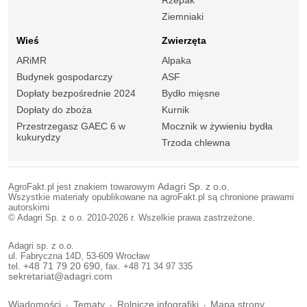
Ziemniaki
Wieś
Zwierzęta
ARiMR
Alpaka
Budynek gospodarczy
ASF
Dopłaty bezpośrednie 2024
Bydło mięsne
Dopłaty do zboża
Kurnik
Przestrzegasz GAEC 6 w
Mocznik w żywieniu bydła
kukurydzy
Trzoda chlewna
AgroFakt.pl jest znakiem towarowym
Adagri Sp. z o.o.
Wszystkie materiały opublikowane na agroFakt.pl są chronione prawami
autorskimi
© Adagri Sp. z o.o. 2010-2026 r. Wszelkie prawa zastrzeżone.
Adagri sp. z o.o.
ul. Fabryczna 14D, 53-609 Wrocław
tel.
+48 71 79 20 690
, fax. +48 71 34 97 335
sekretariat@adagri.com
Wiadomości
Tematy
Rolnicze infografiki
Mapa strony