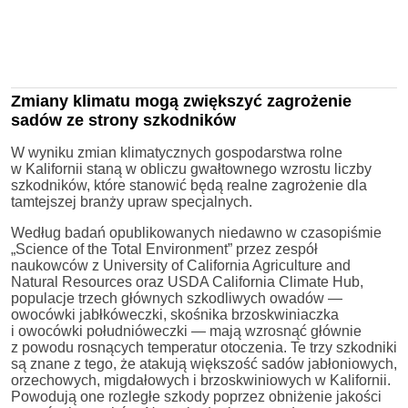
Zmiany klimatu mogą zwiększyć zagrożenie
sadów ze strony szkodników
W wyniku zmian klimatycznych gospodarstwa rolne
w Kalifornii staną w obliczu gwałtownego wzrostu liczby
szkodników, które stanowić będą realne zagrożenie dla
tamtejszej branży upraw specjalnych.
Według badań opublikowanych niedawno w czasopiśmie
„Science of the Total Environment” przez zespół
naukowców z University of California Agriculture and
Natural Resources oraz USDA California Climate Hub,
populacje trzech głównych szkodliwych owadów —
owocówki jabłkóweczki, skośnika brzoskwiniaczka
i owocówki południóweczki — mają wzrosnąć głównie
z powodu rosnących temperatur otoczenia. Te trzy szkodniki
są znane z tego, że atakują większość sadów jabłoniowych,
orzechowych, migdałowych i brzoskwiniowych w Kalifornii.
Powodują one rozległe szkody poprzez obniżenie jakości