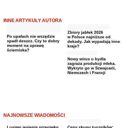
INNE ARTYKUŁY AUTORA
Zbiory jabłek 2026
Po upałach nie wszędzie
w Polsce najniższe od
spadł deszcz. Czy to dobry
dekady. Jak wypadają inne
moment na uprawę
kraje?
ścierniska?
Nowy wirus u bydła
zagraża produkcji mleka.
Wykryto go w Szwajcarii,
Niemczech i Francji
NAJNOWSZE WIADOMOŚCI
Luximo jesienią przeciwko
Ceny skupu tuczników: