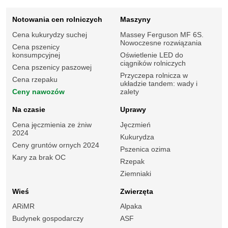
Notowania cen rolniczych
Maszyny
Cena kukurydzy suchej
Massey Ferguson MF 6S.
Nowoczesne rozwiązania
Cena pszenicy
konsumpcyjnej
Oświetlenie LED do
ciągników rolniczych
Cena pszenicy paszowej
Przyczepa rolnicza w
Cena rzepaku
układzie tandem: wady i
Ceny nawozów
zalety
Na czasie
Uprawy
Cena jęczmienia ze żniw
Jęczmień
2024
Kukurydza
Ceny gruntów ornych 2024
Pszenica ozima
Kary za brak OC
Rzepak
Ziemniaki
Wieś
Zwierzęta
ARiMR
Alpaka
Budynek gospodarczy
ASF