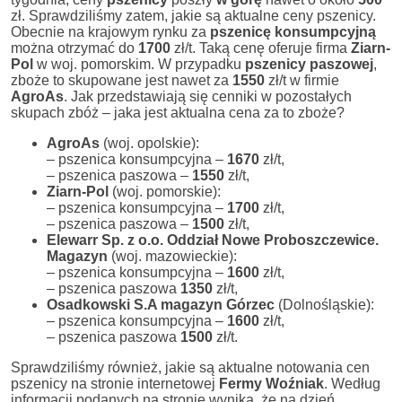
zł. Sprawdziliśmy zatem, jakie są aktualne ceny pszenicy.
Obecnie na krajowym rynku za
pszenicę konsumpcyjną
można otrzymać do
1700
zł/t. Taką cenę oferuje firma
Ziarn-
Pol
w woj. pomorskim. W przypadku
pszenicy paszowej
,
zboże to skupowane jest nawet za
1550
zł/t w firmie
AgroAs
. Jak przedstawiają się cenniki w pozostałych
skupach zbóż – jaka jest aktualna cena za to zboże?
AgroAs
(woj. opolskie):
– pszenica konsumpcyjna –
1670
zł/t,
– pszenica paszowa –
1550
zł/t,
Ziarn-Pol
(woj. pomorskie):
– pszenica konsumpcyjna –
1700
zł/t,
– pszenica paszowa –
1500
zł/t,
Elewarr Sp. z o.o. Oddział Nowe Proboszczewice.
Magazyn
(woj. mazowieckie):
– pszenica konsumpcyjna –
1600
zł/t,
– pszenica paszowa
1350
zł/t,
Osadkowski S.A magazyn Górzec
(Dolnośląskie):
– pszenica konsumpcyjna –
1600
zł/t,
– pszenica paszowa
1500
zł/t.
Sprawdziliśmy również, jakie są aktualne notowania cen
pszenicy na stronie internetowej
Fermy Woźniak
. Według
informacji podanych na stronie wynika, że na dzień