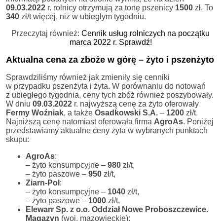
09.03.2022
r. rolnicy otrzymują za tonę pszenicy
1500
zł. To
340
zł/t więcej, niż w ubiegłym tygodniu.
Przeczytaj również:
Cennik usług rolniczych na początku
marca 2022 r. Sprawdź!
Aktualna cena za zboże w górę – żyto i pszenżyto
Sprawdziliśmy również jak zmieniły się cenniki
w przypadku pszenżyta i żyta. W porównaniu do notowań
z ubiegłego tygodnia, ceny tych zbóż również poszybowały.
W dniu
09.03.2022
r. najwyższą cenę za żyto oferowały
Fermy Woźniak
, a także
Osadkowski S.A.
–
1200
zł/t.
Najniższą cenę natomiast oferowała firma
AgroAs
. Poniżej
przedstawiamy aktualne ceny żyta w wybranych punktach
skupu:
AgroAs
:
– żyto konsumpcyjne –
980
zł/t,
– żyto paszowe –
950
zł/t,
Ziarn-Pol
:
– żyto konsumpcyjne –
1040
zł/t,
– żyto paszowe –
1000
zł/t,
Elewarr Sp. z o.o. Oddział Nowe Proboszczewice.
Magazyn
(woj. mazowieckie):