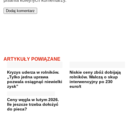
pisania kolejnych komentarzy.
ARTYKUŁY POWIĄZANE
Kryzys uderza w rolników.
Niskie ceny zbóż dobijają
„Tylko jedna uprawa
rolników. Walczą o skup
pozwala osiągnąć niewielki
interwencyjny po 230
zysk”
euro/t
Ceny węgla w lutym 2026.
Ile jeszcze trzeba dołożyć
do pieca?