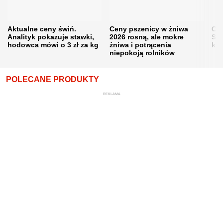
Aktualne ceny świń.
Ceny pszenicy w żniwa
Ce
Analityk pokazuje stawki,
2026 rosną, ale mokre
Sku
hodowca mówi o 3 zł za kg
żniwa i potrącenia
kon
niepokoją rolników
POLECANE PRODUKTY
REKLAMA