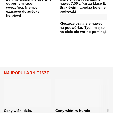
odpornym rasom
nawet 7,50 zł/kg za klasę E.
wyczyńca. Niemcy
Brak świń napędza kolejne
czasowo dopuściły
podwyżki
herbicyd
Kleszcze czają się nawet
na podwórku. Tych miejsc
na ciele nie wolno pominąć
NAJPOPULARNIEJSZE
Ceny wiśni dziś.
Ceny wiśni w hurcie
Będ