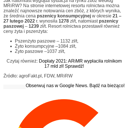
Jak natomiast wygląda sytuacja na rynku zbóż według
MRiRW? Na stronie internetowej resortu rolnictwa można
znaleźć najnowsze notowania cen zbóż, z których wynika,
że średnia cena
pszenicy konsumpcyjnej
w okresie
21 –
27 lutego 2022
r. wynosiła
1278
zł/t, natomiast
pszenicy
paszowej
–
1239
zł/t. Resort rolnictwa przestawił również
ceny żyta i pszenżyta:
Pszenżyto paszowe – 1132 zł/t,
Żyto konsumpcyjne –1084 zł/t,
Żyto paszowe –1037 zł/t,
Czytaj również:
Dopłaty 2021: ARiMR wypłaciła rolnikom
17 mld zł! Sprawdź!
Źródło: agroFakt.pl, FDW, MRiRW
Obserwuj nas w Google News. Bądź na bieżąco!