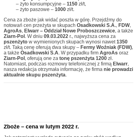
– żyto konsumpcyjne –
1150
zł/t,
– żyto paszowe –
1000
zł/t.
Cena za zboże jak widać poszła w górę. Przejdźmy do
notowań cen przeżyta w skupach
Osadkowski S.A.
,
FDW
,
AgroAs
,
Elwarr – Oddział Nowe Proboszczewice
, a także
Ziarn-Pol
. W dniu
09.03.2022
r., najwyższa cena za
pszenżyto
w wymienionych skupach wynosi nawet
1350
zł/t. Taką cenę oferują dwa skupy –
Fermy Woźniak (FDW)
,
a także
Osadkowski S.A
. W przypadku firm
AgroAs
oraz
Ziarn-Pol
, oferują one za
tonę pszenżyta
1200
zł.
Natomiast, podczas rozmowy telefonicznej z firmą
Elwarr
,
nasza redakcja otrzymała informację, że firma
nie prowadzi
aktualnie skupu pszenżyta
.
Zboże – cena w lutym 2022 r.