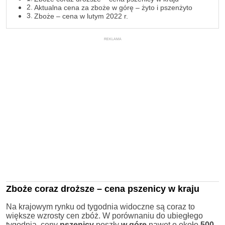
Aktualna cena za zboże w górę – żyto i pszenżyto
Zboże – cena w lutym 2022 r.
REKLAMA
Zboże coraz droższe – cena pszenicy w kraju
Na krajowym rynku od tygodnia widoczne są coraz to
większe wzrosty cen zbóż. W porównaniu do ubiegłego
tygodnia, ceny
pszenicy
poszły
w górę
nawet o około
500