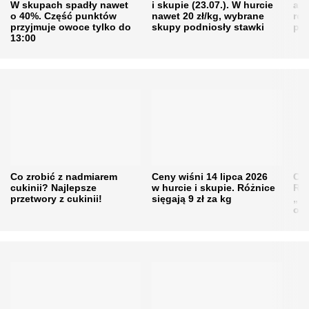
W skupach spadły nawet
i skupie (23.07.). W hurcie
agr
o 40%. Część punktów
nawet 20 zł/kg, wybrane
rol
przyjmuje owoce tylko do
skupy podniosły stawki
pr
13:00
Co zrobić z nadmiarem
Ceny wiśni 14 lipca 2026
Cen
cukinii? Najlepsze
w hurcie i skupie. Różnice
Rol
przetwory z cukinii!
sięgają 9 zł za kg
„pe
obn