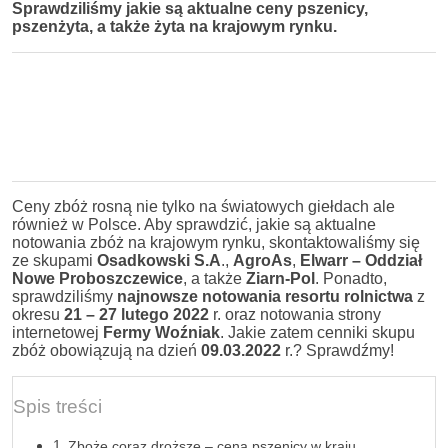
Sprawdziliśmy jakie są aktualne ceny pszenicy,
pszenżyta, a także żyta na krajowym rynku.
Ceny zbóż rosną nie tylko na światowych giełdach ale
również w Polsce. Aby sprawdzić, jakie są aktualne
notowania zbóż na krajowym rynku, skontaktowaliśmy się
ze skupami
Osadkowski S.A
.,
AgroAs
,
Elwarr – Oddział
Nowe Proboszczewice
, a także
Ziarn-Pol
. Ponadto,
sprawdziliśmy
najnowsze notowania resortu rolnictwa
z
okresu
21 – 27 lutego 2022
r. oraz notowania strony
internetowej
Fermy Woźniak
. Jakie zatem cenniki skupu
zbóż obowiązują na dzień
09.03.2022
r.? Sprawdźmy!
Spis treści
Zboże coraz droższe – cena pszenicy w kraju