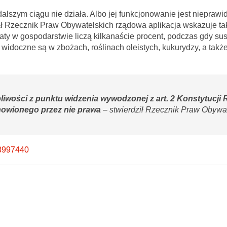
alszym ciągu nie działa. Albo jej funkcjonowanie jest nieprawi
ał Rzecznik Praw Obywatelskich rządowa aplikacja wskazuje t
straty w gospodarstwie liczą kilkanaście procent, podczas gdy s
 widoczne są w zbożach, roślinach oleistych, kukurydzy, a takż
iwości z punktu widzenia wywodzonej z art. 2 Konstytucji 
anowionego przez nie prawa
– stwierdził Rzecznik Praw Obywat
83997440