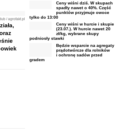
Ceny wiśni dziś. W skupach
spadły nawet o 40%. Część
punktów przyjmuje owoce
tylko do 13:00
ub / agrofakt.pl
Ceny wiśni w hurcie i skupie
iała,
(23.07.). W hurcie nawet 20
oraz
zł/kg, wybrane skupy
podniosły stawki
eśnie
Będzie wsparcie na agregaty
powiek
prądotwórcze dla rolników
i ochronę sadów przed
gradem