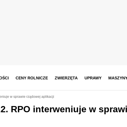
OŚCI
CENY ROLNICZE
ZWIERZĘTA
UPRAWY
MASZYN
eniuje w sprawie rządowej aplikacji
22. RPO interweniuje w spraw