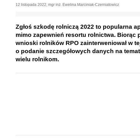
12 listopada 2022
,
mgr inż. Ewelina Marciniak-Czerniatowicz
Zgłoś szkodę rolniczą 2022 to popularna ap
mimo zapewnień resortu rolnictwa. Biorąc 
wnioski rolników RPO zainterweniował w tej
o podanie szczegółowych danych na temat a
wielu rolnikom.