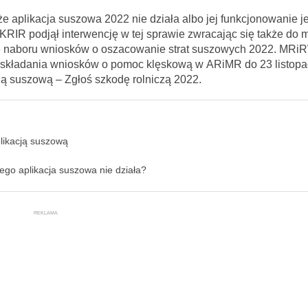
e aplikacja suszowa 2022 nie działa albo jej funkcjonowanie je
IR podjął interwencję w tej sprawie zwracając się także do m
 naboru wniosków o oszacowanie strat suszowych 2022. MRi
u składania wniosków o pomoc klęskową w ARiMR do 23 listopa
ją suszową – Zgłoś szkodę rolniczą 2022.
plikacją suszową
go aplikacja suszowa nie działa?
REKLAMA