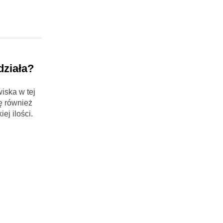
działa?
iska w tej
ę również
ej ilości.