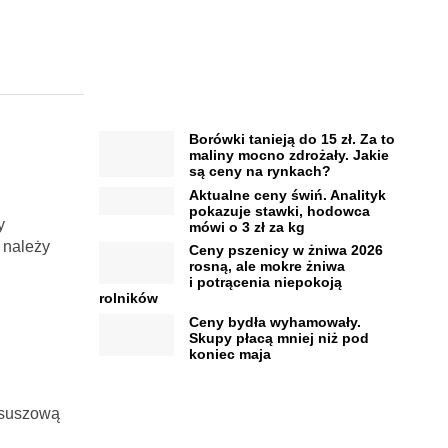
Borówki tanieją do 15 zł. Za to
maliny mocno zdrożały. Jakie
są ceny na rynkach?
Aktualne ceny świń. Analityk
pokazuje stawki, hodowca
y
mówi o 3 zł za kg
 należy
Ceny pszenicy w żniwa 2026
rosną, ale mokre żniwa
i potrącenia niepokoją
rolników
Ceny bydła wyhamowały.
Skupy płacą mniej niż pod
koniec maja
 suszową