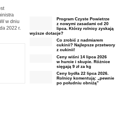
st
inistra
Program Czyste Powietrze
RW w dniu
z nowymi zasadami od 20
da 2022 r.
lipca. Którzy rolnicy zyskają
wyższe dotacje?
Co zrobić z nadmiarem
cukinii? Najlepsze przetwory
z cukinii!
Ceny wiśni 14 lipca 2026
w hurcie i skupie. Różnice
sięgają 9 zł za kg
Ceny bydła 22 lipca 2026.
Rolnicy komentują: „pewnie
po południu obniżą”