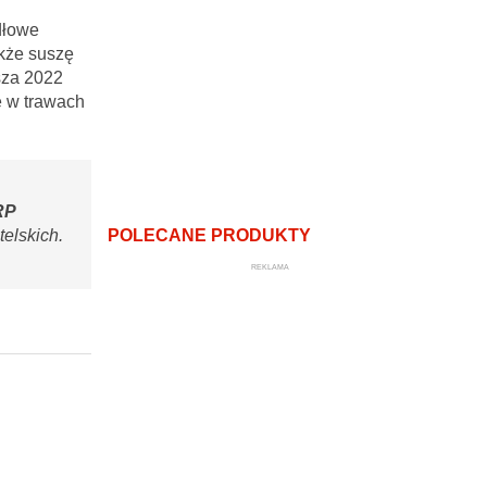
dłowe
akże suszę
usza 2022
e w trawach
RP
POLECANE PRODUKTY
elskich.
REKLAMA