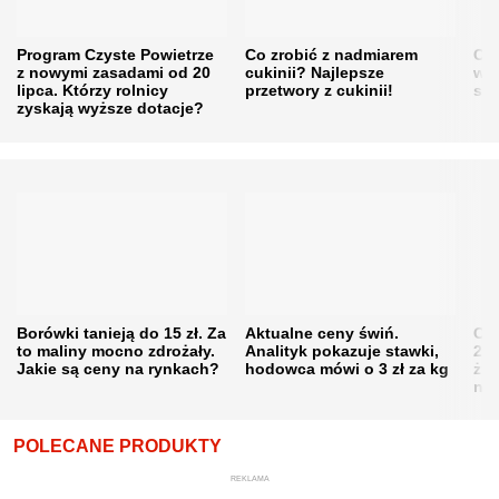
Program Czyste Powietrze
Co zrobić z nadmiarem
Cen
z nowymi zasadami od 20
cukinii? Najlepsze
w h
lipca. Którzy rolnicy
przetwory z cukinii!
się
zyskają wyższe dotacje?
Borówki tanieją do 15 zł. Za
Aktualne ceny świń.
Cen
to maliny mocno zdrożały.
Analityk pokazuje stawki,
202
Jakie są ceny na rynkach?
hodowca mówi o 3 zł za kg
żni
nie
POLECANE PRODUKTY
REKLAMA