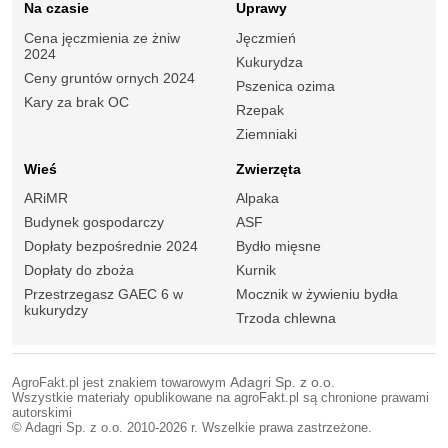
Na czasie
Uprawy
Cena jęczmienia ze żniw
Jęczmień
2024
Kukurydza
Ceny gruntów ornych 2024
Pszenica ozima
Kary za brak OC
Rzepak
Ziemniaki
Wieś
Zwierzęta
ARiMR
Alpaka
Budynek gospodarczy
ASF
Dopłaty bezpośrednie 2024
Bydło mięsne
Dopłaty do zboża
Kurnik
Przestrzegasz GAEC 6 w
Mocznik w żywieniu bydła
kukurydzy
Trzoda chlewna
AgroFakt.pl jest znakiem towarowym
Adagri Sp. z o.o.
Wszystkie materiały opublikowane na agroFakt.pl są chronione prawami
autorskimi
© Adagri Sp. z o.o. 2010-2026 r. Wszelkie prawa zastrzeżone.