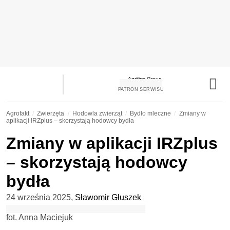
PATRON SERWISU
Agrofakt
Zwierzęta
Hodowla zwierząt
Bydło mleczne
Zmiany w
aplikacji IRZplus – skorzystają hodowcy bydła
Zmiany w aplikacji IRZplus
– skorzystają hodowcy
bydła
24 września 2025
,
Sławomir Głuszek
fot. Anna Maciejuk