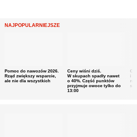
NAJPOPULARNIEJSZE
Pomoc do nawozów 2026.
Ceny wiśni dziś.
Cen
Rząd zwiększy wsparcie,
W skupach spadły nawet
i s
ale nie dla wszystkich
o 40%. Część punktów
naw
przyjmuje owoce tylko do
sku
13:00