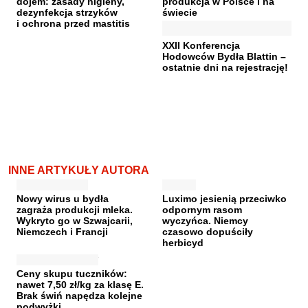
dojem: zasady higieny,
produkcja w Polsce i na
dezynfekcja strzyków
świecie
i ochrona przed mastitis
XXII Konferencja
Hodowców Bydła Blattin –
ostatnie dni na rejestrację!
INNE ARTYKUŁY AUTORA
Nowy wirus u bydła
Luximo jesienią przeciwko
zagraża produkcji mleka.
odpornym rasom
Wykryto go w Szwajcarii,
wyczyńca. Niemcy
Niemczech i Francji
czasowo dopuściły
herbicyd
Ceny skupu tuczników:
nawet 7,50 zł/kg za klasę E.
Brak świń napędza kolejne
podwyżki