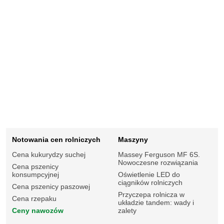
Notowania cen rolniczych
Maszyny
Cena kukurydzy suchej
Massey Ferguson MF 6S.
Nowoczesne rozwiązania
Cena pszenicy
konsumpcyjnej
Oświetlenie LED do
ciągników rolniczych
Cena pszenicy paszowej
Przyczepa rolnicza w
Cena rzepaku
układzie tandem: wady i
Ceny nawozów
zalety