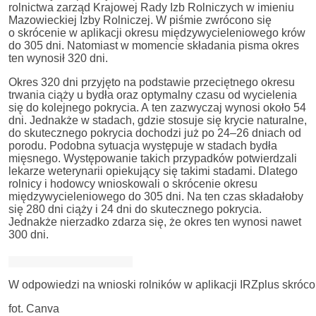
rolnictwa zarząd Krajowej Rady Izb Rolniczych w imieniu
Mazowieckiej Izby Rolniczej. W piśmie zwrócono się
o skrócenie w aplikacji okresu międzywycieleniowego krów
do 305 dni. Natomiast w momencie składania pisma okres
ten wynosił 320 dni.
Okres 320 dni przyjęto na podstawie przeciętnego okresu
trwania ciąży u bydła oraz optymalny czasu od wycielenia
się do kolejnego pokrycia. A ten zazwyczaj wynosi około 54
dni. Jednakże w stadach, gdzie stosuje się krycie naturalne,
do skutecznego pokrycia dochodzi już po 24–26 dniach od
porodu. Podobna sytuacja występuje w stadach bydła
mięsnego. Występowanie takich przypadków potwierdzali
lekarze weterynarii opiekujący się takimi stadami. Dlatego
rolnicy i hodowcy wnioskowali o skrócenie okresu
międzywycieleniowego do 305 dni. Na ten czas składałoby
się 280 dni ciąży i 24 dni do skutecznego pokrycia.
Jednakże nierzadko zdarza się, że okres ten wynosi nawet
300 dni.
W odpowiedzi na wnioski rolników w aplikacji IRZplus skróc
fot. Canva