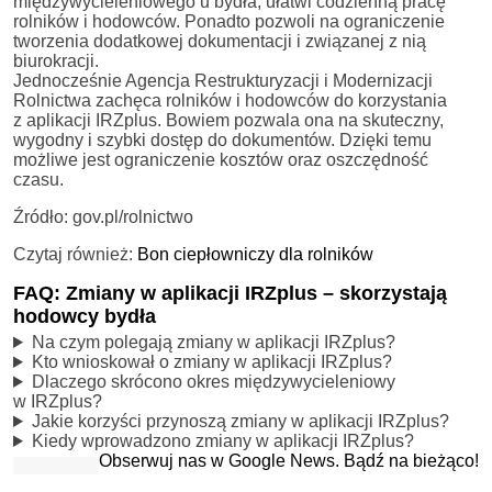
międzywycieleniowego u bydła, ułatwi codzienną pracę
rolników i hodowców. Ponadto pozwoli na ograniczenie
tworzenia dodatkowej dokumentacji i związanej z nią
biurokracji.
Jednocześnie Agencja Restrukturyzacji i Modernizacji
Rolnictwa zachęca rolników i hodowców do korzystania
z aplikacji IRZplus. Bowiem pozwala ona na skuteczny,
wygodny i szybki dostęp do dokumentów. Dzięki temu
możliwe jest ograniczenie kosztów oraz oszczędność
czasu.
Źródło: gov.pl/rolnictwo
Czytaj również:
Bon ciepłowniczy dla rolników
FAQ: Zmiany w aplikacji IRZplus – skorzystają
hodowcy bydła
Na czym polegają zmiany w aplikacji IRZplus?
Kto wnioskował o zmiany w aplikacji IRZplus?
Dlaczego skrócono okres międzywycieleniowy
w IRZplus?
Jakie korzyści przynoszą zmiany w aplikacji IRZplus?
Kiedy wprowadzono zmiany w aplikacji IRZplus?
Obserwuj nas w Google News. Bądź na bieżąco!