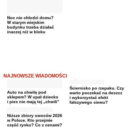
Noc nie chłodzi domu?
W starym wiejskim
budynku trzeba działać
inaczej niż w bloku
NAJNOWSZE WIADOMOŚCI
Ściernisko po rzepaku. Czy
Auto na chwilę pod
warto poczekać na deszcz
sklepem? W upał dziecko
i wykorzystać efekt
i pies nie mają tej „chwili”
fałszywego siewu?
Niższe zbiory owoców 2026
w Polsce. Kto przejmie
część rynku? Co z cenami?