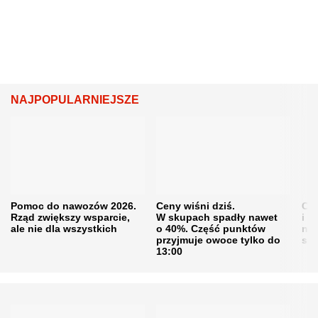
NAJPOPULARNIEJSZE
Pomoc do nawozów 2026.
Ceny wiśni dziś.
Cen
Rząd zwiększy wsparcie,
W skupach spadły nawet
i s
ale nie dla wszystkich
o 40%. Część punktów
naw
przyjmuje owoce tylko do
sku
13:00