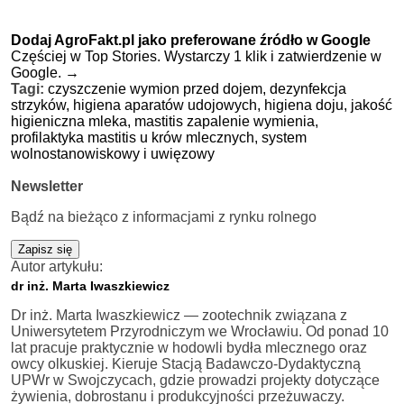
Dodaj AgroFakt.pl jako preferowane źródło w Google
Częściej w Top Stories. Wystarczy 1 klik i zatwierdzenie w
Google.
→
Tagi:
czyszczenie wymion przed dojem,
dezynfekcja
strzyków,
higiena aparatów udojowych,
higiena doju,
jakość
higieniczna mleka,
mastitis zapalenie wymienia,
profilaktyka mastitis u krów mlecznych,
system
wolnostanowiskowy i uwięzowy
Newsletter
Bądź na bieżąco z informacjami z rynku rolnego
Zapisz się
Autor artykułu:
dr inż. Marta Iwaszkiewicz
Dr inż. Marta Iwaszkiewicz — zootechnik związana z
Uniwersytetem Przyrodniczym we Wrocławiu. Od ponad 10
lat pracuje praktycznie w hodowli bydła mlecznego oraz
owcy olkuskiej. Kieruje Stacją Badawczo-Dydaktyczną
UPWr w Swojczycach, gdzie prowadzi projekty dotyczące
żywienia, dobrostanu i produkcyjności przeżuwaczy.