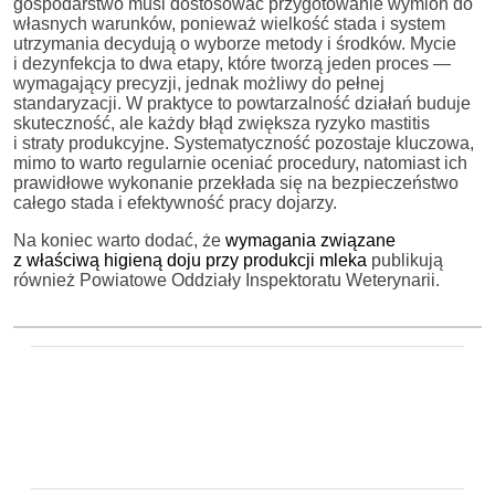
gospodarstwo musi dostosować przygotowanie wymion do
własnych warunków, ponieważ wielkość stada i system
utrzymania decydują o wyborze metody i środków. Mycie
i dezynfekcja to dwa etapy, które tworzą jeden proces —
wymagający precyzji, jednak możliwy do pełnej
standaryzacji. W praktyce to powtarzalność działań buduje
skuteczność, ale każdy błąd zwiększa ryzyko mastitis
i straty produkcyjne. Systematyczność pozostaje kluczowa,
mimo to warto regularnie oceniać procedury, natomiast ich
prawidłowe wykonanie przekłada się na bezpieczeństwo
całego stada i efektywność pracy dojarzy.
Na koniec warto dodać, że
wymagania związane
z właściwą higieną doju przy produkcji mleka
publikują
również Powiatowe Oddziały Inspektoratu Weterynarii.