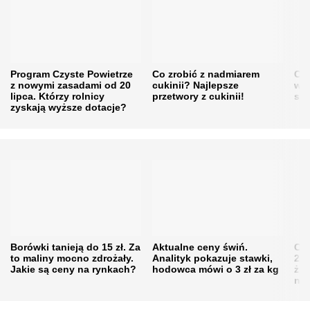
Program Czyste Powietrze
Co zrobić z nadmiarem
Cen
z nowymi zasadami od 20
cukinii? Najlepsze
w h
lipca. Którzy rolnicy
przetwory z cukinii!
się
zyskają wyższe dotacje?
Borówki tanieją do 15 zł. Za
Aktualne ceny świń.
Cen
to maliny mocno zdrożały.
Analityk pokazuje stawki,
202
Jakie są ceny na rynkach?
hodowca mówi o 3 zł za kg
żni
nie