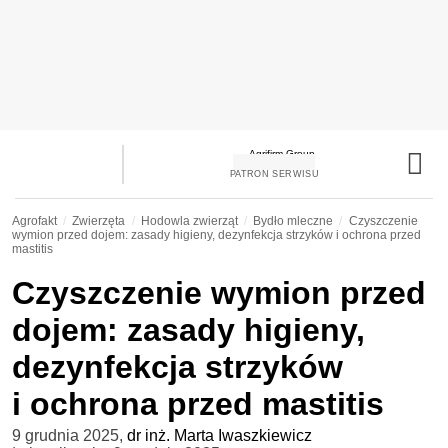
PATRON SERWISU
Agrofakt
Zwierzęta
Hodowla zwierząt
Bydło mleczne
Czyszczenie
wymion przed dojem: zasady higieny, dezynfekcja strzyków i ochrona przed
mastitis
Czyszczenie wymion przed
dojem: zasady higieny,
dezynfekcja strzyków
i ochrona przed mastitis
9 grudnia 2025
,
dr inż. Marta Iwaszkiewicz