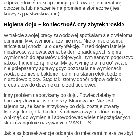
odpowiednie środki np. biorąc pod uwagę temperaturę
otoczenia lub narażenie na promienie słoneczne ( jeśli
krowy są pastwiskowane).
Higiena doju – konieczność czy zbytek troski?
W trakcie swojej pracy zawodowej spotkałam się z wieloma
opiniami. Myć wymiona czy nie myć. Nie o mycie sensu
stricte tutaj chodzi, a o dezynfekcję. Przed dojem istnieje
możliwość wprowadzenia bakterii znajdujących się na
wymionach do aparatów udojowych i tym samym pogorszyć
jakość higieniczną mleka. Myjąc wymię „na mokro” wcale
nie polepszamy sprawy gdyż pozostała na wymionach
woda przeniesie bakterie i pomimo starań efekt będzie
niezadowalający. Stąd tak istotny dobór odpowiednich
preparatów do dezynfekcji przed udojowej.
Inny problem napotykamy po doju. Powiedziałabym
bardziej złożony i istotniejszy. Mianowicie. Nie jest
tajemnicą, że kanał strzykowy po doju zostaje otwarty
tworząc furtkę dla bakterii środowiskowych, które mogą
wniknąć do wymienia i spowodować wiele niepożądanych
skutków ogólnie nazywanych MASTITIS.
Jakie są konsekwencje oddania do mleczarni mleka ze zbyt