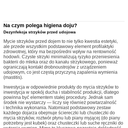
Na czym polega higiena doju?
Dezynfekcja strzyków przed udojowa
Mycie strzyków przed dojem to nie tylko kwestia estetyki,
ale przede wszystkim podstawowy element profilaktyki
zdrowotnej, który ma bezpośredni wpływ na rentowność
hodowli. Czyste strzyki minimalizują ryzyko przeniesienia
bakterii do mleka oraz do kanału strzykowego, ponieważ
ograniczają kontakt drobnoustrojów z urządzeniem
udojowym, co jest częstą przyczyną zapalenia wymienia
(mastitis).
Inwestycja w odpowiednie produkty do mycia strzyków to
inwestycja w spokój ducha i stabilność produkcji, dlatego
powinna być elementem stałej procedury. Jednak sam
środek nie wystarczy — liczy się również powtarzalność
i technika wykonania. Natomiast podstawowy zestaw
każdego dojarza obejmuje ściereczki lub chusteczki do
mycia strzyków, roztwór płynu lub piany myjącej (do piany
potrzebny jest kubek) oraz chusteczki lub suche ręczniki do