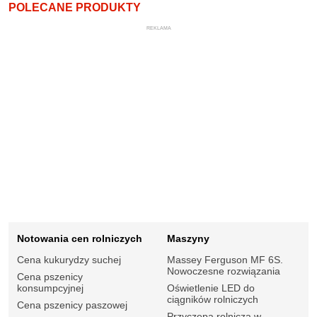
POLECANE PRODUKTY
REKLAMA
Notowania cen rolniczych
Maszyny
Cena kukurydzy suchej
Massey Ferguson MF 6S.
Nowoczesne rozwiązania
Cena pszenicy
konsumpcyjnej
Oświetlenie LED do
ciągników rolniczych
Cena pszenicy paszowej
Przyczepa rolnicza w