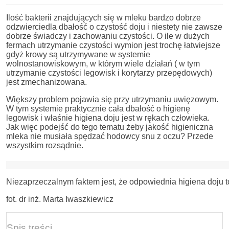
Ilość bakterii znajdujących się w mleku bardzo dobrze
odzwierciedla dbałość o czystość doju i niestety nie zawsze
dobrze świadczy i zachowaniu czystości. O ile w dużych
fermach utrzymanie czystości wymion jest trochę łatwiejsze
gdyż krowy są utrzymywane w systemie
wolnostanowiskowym, w którym wiele działań ( w tym
utrzymanie czystości legowisk i korytarzy przepędowych)
jest zmechanizowana.
Większy problem pojawia się przy utrzymaniu uwięzowym.
W tym systemie praktycznie cała dbałość o higienę
legowisk i właśnie higiena doju jest w rękach człowieka.
Jak więc podejść do tego tematu żeby jakość higieniczna
mleka nie musiała spędzać hodowcy snu z oczu? Przede
wszystkim rozsądnie.
Niezaprzeczalnym faktem jest, że odpowiednia higiena doju t
fot. dr inż. Marta Iwaszkiewicz
Spis treści