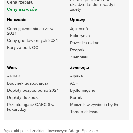
Cena rzepaku
układzie tandem: wady i
Ceny nawozów
zalety
Na czasie
Uprawy
Cena jęczmienia ze żniw
Jęczmień
2024
Kukurydza
Ceny gruntów ornych 2024
Pszenica ozima
Kary za brak OC
Rzepak
Ziemniaki
Wieś
Zwierzęta
ARiMR
Alpaka
Budynek gospodarczy
ASF
Dopłaty bezpośrednie 2024
Bydło mięsne
Dopłaty do zboża
Kurnik
Przestrzegasz GAEC 6 w
Mocznik w żywieniu bydła
kukurydzy
Trzoda chlewna
AgroFakt.pl jest znakiem towarowym
Adagri Sp. z o.o.