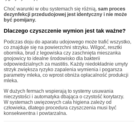
Choć warunki w obu systemach się różnią,
sam proces
dezynfekcji przedudojowej jest identyczny i nie może
być pomijany.
Dlaczego czyszczenie wymion jest tak ważne?
Podczas doju do aparatu udojowego może trafić wszystko,
co znajduje się na powierzchni strzyku. Wilgoć, resztki
obornika, brud z legowiska czy zaschnięta mieszanka
gnojowicy to idealne środowisko dla bakterii
odpowiedzialnych za mastitis. Każdy niedokładnie umyty
strzyk zwiększa ryzyko zapalenia wymienia i pogarsza
parametry mleka, co wprost obniża opłacalność produkcji
mleka.
W dużych fermach wspierają to systemy usuwania
nieczystości i automatyka dbająca o czystość korytarzy.
W systemach uwięzowych cała higiena zależy od
człowieka, dlatego procedura czyszczenia musi być
konsekwentna i powtarzalna.