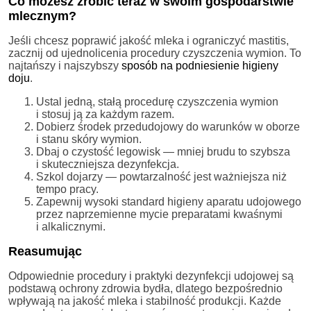
Co możesz zrobić teraz w swoim gospodarstwie
mlecznym?
Jeśli chcesz poprawić jakość mleka i ograniczyć mastitis,
zacznij od ujednolicenia procedury czyszczenia wymion. To
najtańszy i najszybszy
sposób na podniesienie higieny
doju
.
Ustal jedną, stałą procedurę czyszczenia wymion
i stosuj ją za każdym razem.
Dobierz środek przedudojowy do warunków w oborze
i stanu skóry wymion.
Dbaj o czystość legowisk — mniej brudu to szybsza
i skuteczniejsza dezynfekcja.
Szkol dojarzy — powtarzalność jest ważniejsza niż
tempo pracy.
Zapewnij wysoki standard higieny aparatu udojowego
przez naprzemienne mycie preparatami kwaśnymi
i alkalicznymi.
Reasumując
Odpowiednie procedury i praktyki dezynfekcji udojowej są
podstawą ochrony zdrowia bydła, dlatego bezpośrednio
wpływają na jakość mleka i stabilność produkcji. Każde