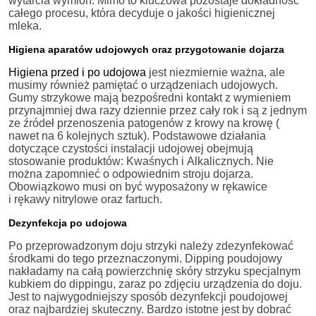
wytarcia wymion. Mimo to kluczowa pozostaje dokładność
całego procesu, która decyduje o jakości higienicznej
mleka.
Higiena aparatów udojowych oraz przygotowanie dojarza
Higiena przed i po udojowa
jest niezmiernie ważna, ale
musimy również pamiętać o urządzeniach udojowych.
Gumy strzykowe mają bezpośredni kontakt z wymieniem
przynajmniej dwa razy dziennie przez cały rok i są z jednym
ze źródeł przenoszenia patogenów z krowy na krowę (
nawet na 6 kolejnych sztuk). Podstawowe działania
dotyczące czystości instalacji udojowej obejmują
stosowanie produktów: Kwaśnych i Alkalicznych. Nie
można zapomnieć o odpowiednim stroju dojarza.
Obowiązkowo musi on być wyposażony w rękawice
i rękawy nitrylowe oraz fartuch.
Dezynfekcja po udojowa
Po przeprowadzonym doju strzyki należy zdezynfekować
środkami do tego przeznaczonymi. Dipping poudojowy
nakładamy na całą powierzchnię skóry strzyku specjalnym
kubkiem do dippingu, zaraz po zdjęciu urządzenia do doju.
Jest to najwygodniejszy sposób dezynfekcji poudojowej
oraz najbardziej skuteczny. Bardzo istotne jest by dobrać