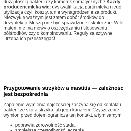
dużą ilością bakterii czy komórek somatycznych?
Każdy
producent mleka wie:
dyskwalifikacja partii mleka i jego
utylizacja czyli koszty, a nie wynagrodzenie za produkt.
Niezwykle ważnym jest zatem dobór środków do
dezynfekcji. Muszą one być sprawdzone i skuteczne. W tej
materii nie ma mowy o oszczędzaniu i stosowaniu
półśrodków czy o kombinowaniu. Reguły są sztywne
i trzeba ich przestrzegać!
Przygotowanie strzyków a mastitis — zależność
jest bezpośrednia
Zapalenie wymienia najczęściej zaczyna się od kontaktu
bakterii ze skórą strzyka lub jego kanałem. Czyszczenie
wymion przed dojem ogranicza ten kontakt, a tym samym:
poprawia zdrowotność stada,
zmniejsza częstotliwość leczenia,