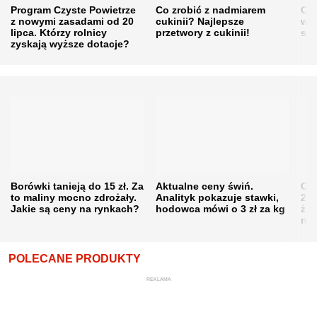
Program Czyste Powietrze
Co zrobić z nadmiarem
Cen
z nowymi zasadami od 20
cukinii? Najlepsze
w h
lipca. Którzy rolnicy
przetwory z cukinii!
się
zyskają wyższe dotacje?
Borówki tanieją do 15 zł. Za
Aktualne ceny świń.
Cen
to maliny mocno zdrożały.
Analityk pokazuje stawki,
202
Jakie są ceny na rynkach?
hodowca mówi o 3 zł za kg
żni
nie
POLECANE PRODUKTY
REKLAMA