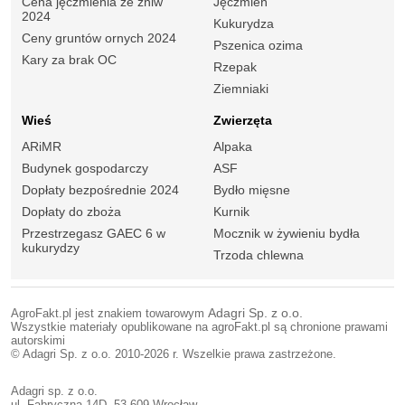
Cena jęczmienia ze żniw
Jęczmień
2024
Kukurydza
Ceny gruntów ornych 2024
Pszenica ozima
Kary za brak OC
Rzepak
Ziemniaki
Wieś
Zwierzęta
ARiMR
Alpaka
Budynek gospodarczy
ASF
Dopłaty bezpośrednie 2024
Bydło mięsne
Dopłaty do zboża
Kurnik
Przestrzegasz GAEC 6 w
Mocznik w żywieniu bydła
kukurydzy
Trzoda chlewna
AgroFakt.pl jest znakiem towarowym
Adagri Sp. z o.o.
Wszystkie materiały opublikowane na agroFakt.pl są chronione prawami
autorskimi
© Adagri Sp. z o.o. 2010-2026 r. Wszelkie prawa zastrzeżone.
Adagri sp. z o.o.
ul. Fabryczna 14D, 53-609 Wrocław