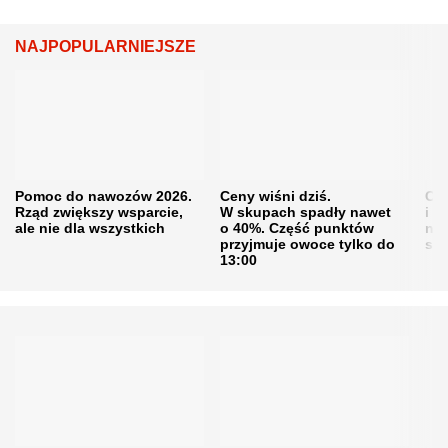
NAJPOPULARNIEJSZE
Pomoc do nawozów 2026.
Ceny wiśni dziś.
Cen
Rząd zwiększy wsparcie,
W skupach spadły nawet
i s
ale nie dla wszystkich
o 40%. Część punktów
naw
przyjmuje owoce tylko do
sku
13:00