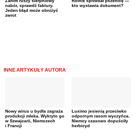
Zanim ruszy sierpniowy
Rolnik sprzedał pszenicę —
nabór, sprawdź faktury.
kto wystawia dokument?
Jeden błąd może obniżyć
zwrot
INNE ARTYKUŁY AUTORA
Nowy wirus u bydła zagraża
Luximo jesienią przeciwko
produkcji mleka. Wykryto go
odpornym rasom wyczyńca.
w Szwajcarii, Niemczech
Niemcy czasowo dopuściły
i Francji
herbicyd