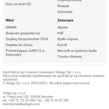
Kary za brak OC
Rzepak
Ziemniaki
Wieś
Zwierzęta
ARiMR
Alpaka
Budynek gospodarczy
ASF
Dopłaty bezpośrednie 2024
Bydło mięsne
Dopłaty do zboża
Kurnik
Przestrzegasz GAEC 6 w
Mocznik w żywieniu bydła
kukurydzy
Trzoda chlewna
AgroFakt.pl jest znakiem towarowym
Adagri Sp. z o.o.
Wszystkie materiały opublikowane na agroFakt.pl są chronione prawami
autorskimi
© Adagri Sp. z o.o. 2010-2026 r. Wszelkie prawa zastrzeżone.
Adagri sp. z o.o.
ul. Fabryczna 14D, 53-609 Wrocław
tel.
+48 71 79 20 690
, fax. +48 71 34 97 335
sekretariat@adagri.com