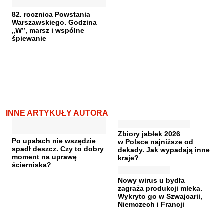
82. rocznica Powstania
Warszawskiego. Godzina
„W”, marsz i wspólne
śpiewanie
INNE ARTYKUŁY AUTORA
Zbiory jabłek 2026
Po upałach nie wszędzie
w Polsce najniższe od
spadł deszcz. Czy to dobry
dekady. Jak wypadają inne
moment na uprawę
kraje?
ścierniska?
Nowy wirus u bydła
zagraża produkcji mleka.
Wykryto go w Szwajcarii,
Niemczech i Francji