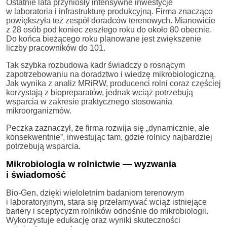
Ostatnie lata przyniosły intensywne inwestycje
w laboratoria i infrastrukturę produkcyjną. Firma znacząco
powiększyła też zespół doradców terenowych. Mianowicie
z 28 osób pod koniec zeszłego roku do około 80 obecnie.
Do końca bieżącego roku planowane jest zwiększenie
liczby pracowników do 101.
Tak szybka rozbudowa kadr świadczy o rosnącym
zapotrzebowaniu na doradztwo i wiedzę mikrobiologiczną.
Jak wynika z analiz MRiRW, producenci rolni coraz częściej
korzystają z biopreparatów, jednak wciąż potrzebują
wsparcia w zakresie praktycznego stosowania
mikroorganizmów.
Peczka zaznaczył, że firma rozwija się „dynamicznie, ale
konsekwentnie”, inwestując tam, gdzie rolnicy najbardziej
potrzebują wsparcia.
Mikrobiologia w rolnictwie — wyzwania
i świadomość
Bio-Gen, dzięki wieloletnim badaniom terenowym
i laboratoryjnym, stara się przełamywać wciąż istniejące
bariery i sceptycyzm rolników odnośnie do mikrobiologii.
Wykorzystuje edukację oraz wyniki skuteczności