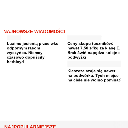
NAJNOWSZE WIADOMOŚCI
Luximo jesienią przeciwko
Ceny skupu tuczników:
odpornym rasom
nawet 7,50 zł/kg za klasę E.
wyczyńca. Niemcy
Brak świń napędza kolejne
czasowo dopuściły
podwyżki
herbicyd
Kleszcze czają się nawet
na podwórku. Tych miejsc
na ciele nie wolno pominąć
NAJPOPULARNIEJSZE