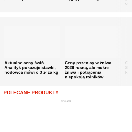
obn
Aktualne ceny świń.
Ceny pszenicy w żniwa
Ce
Analityk pokazuje stawki,
2026 rosną, ale mokre
Sku
hodowca mówi o 3 zł za kg
żniwa i potrącenia
kon
niepokoją rolników
POLECANE PRODUKTY
REKLAMA