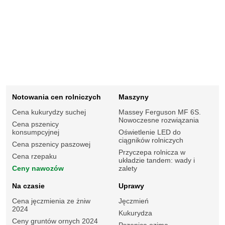
Notowania cen rolniczych
Maszyny
Cena kukurydzy suchej
Massey Ferguson MF 6S.
Nowoczesne rozwiązania
Cena pszenicy
konsumpcyjnej
Oświetlenie LED do
ciągników rolniczych
Cena pszenicy paszowej
Przyczepa rolnicza w
Cena rzepaku
układzie tandem: wady i
Ceny nawozów
zalety
Na czasie
Uprawy
Cena jęczmienia ze żniw
Jęczmień
2024
Kukurydza
Ceny gruntów ornych 2024
Pszenica ozima