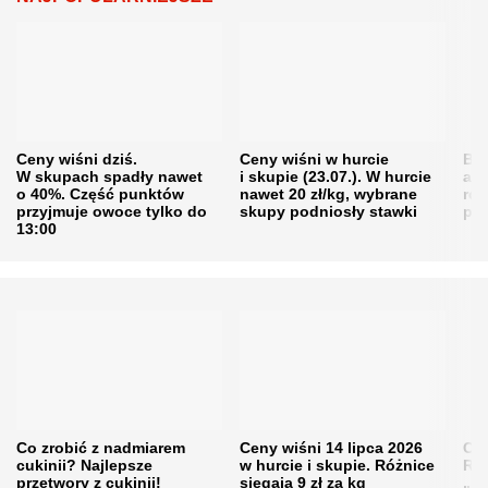
Ceny wiśni dziś.
Ceny wiśni w hurcie
Będ
W skupach spadły nawet
i skupie (23.07.). W hurcie
agr
o 40%. Część punktów
nawet 20 zł/kg, wybrane
rol
przyjmuje owoce tylko do
skupy podniosły stawki
pr
13:00
Co zrobić z nadmiarem
Ceny wiśni 14 lipca 2026
Cen
cukinii? Najlepsze
w hurcie i skupie. Różnice
Rol
przetwory z cukinii!
sięgają 9 zł za kg
„pe