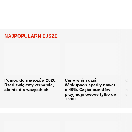
NAJPOPULARNIEJSZE
Pomoc do nawozów 2026.
Ceny wiśni dziś.
Cen
Rząd zwiększy wsparcie,
W skupach spadły nawet
i s
ale nie dla wszystkich
o 40%. Część punktów
naw
przyjmuje owoce tylko do
sku
13:00