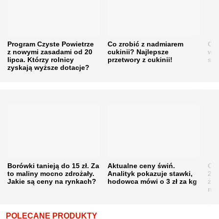
Program Czyste Powietrze
Co zrobić z nadmiarem
Cen
z nowymi zasadami od 20
cukinii? Najlepsze
w h
lipca. Którzy rolnicy
przetwory z cukinii!
się
zyskają wyższe dotacje?
Borówki tanieją do 15 zł. Za
Aktualne ceny świń.
Cen
to maliny mocno zdrożały.
Analityk pokazuje stawki,
202
Jakie są ceny na rynkach?
hodowca mówi o 3 zł za kg
żni
nie
POLECANE PRODUKTY