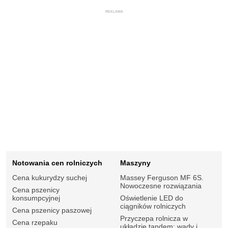
REKLAMA
Notowania cen rolniczych
Maszyny
Cena kukurydzy suchej
Massey Ferguson MF 6S.
Nowoczesne rozwiązania
Cena pszenicy
konsumpcyjnej
Oświetlenie LED do
ciągników rolniczych
Cena pszenicy paszowej
Przyczepa rolnicza w
Cena rzepaku
układzie tandem: wady i