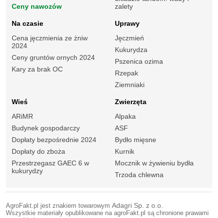
Ceny nawozów
zalety
Na czasie
Uprawy
Cena jęczmienia ze żniw
Jęczmień
2024
Kukurydza
Ceny gruntów ornych 2024
Pszenica ozima
Kary za brak OC
Rzepak
Ziemniaki
Wieś
Zwierzęta
ARiMR
Alpaka
Budynek gospodarczy
ASF
Dopłaty bezpośrednie 2024
Bydło mięsne
Dopłaty do zboża
Kurnik
Przestrzegasz GAEC 6 w
Mocznik w żywieniu bydła
kukurydzy
Trzoda chlewna
AgroFakt.pl jest znakiem towarowym
Adagri Sp. z o.o.
Wszystkie materiały opublikowane na agroFakt.pl są chronione prawami