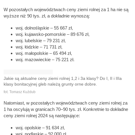
W pozostałych województwach ceny ziemi rolnej za 1 ha nie są
wyższe niż 90 tys. zł, a dokładnie wynoszą:
woj. dolnośląskie – 55 667 zł,
woj. kujawsko-pomorskie – 89 676 zł,
woj. lubelskie – 79 231 zł,
woj. łódzkie – 71 731 zł,
woj. małopolskie – 65 494 zł,
woj. mazowieckie – 75 221 zł.
Jakie są aktualne ceny ziemi rolnej 1,2 i 3a klasy? Do I, II i IIIa
klasy bonitacyjnej gleb należą grunty orne dobre.
fot. Tomasz Kuźdub
Natomiast, w pozostałych województwach ceny ziemi rolnej za
1 ha oscylują w granicach 70–90 tys. zł. Konkretnie to dokładne
ceny ziemi rolnej 2024 są następujące:
woj. opolskie – 91 634 zł,
woj. podlaskie – 92 000 zł,