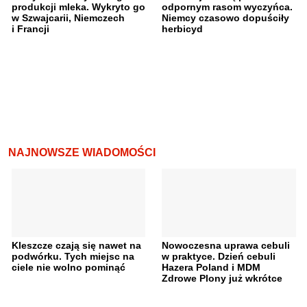
produkcji mleka. Wykryto go
odpornym rasom wyczyńca.
w Szwajcarii, Niemczech
Niemcy czasowo dopuściły
i Francji
herbicyd
NAJNOWSZE WIADOMOŚCI
Kleszcze czają się nawet na
Nowoczesna uprawa cebuli
podwórku. Tych miejsc na
w praktyce. Dzień cebuli
ciele nie wolno pominąć
Hazera Poland i MDM
Zdrowe Plony już wkrótce