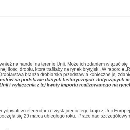
ównież na handel na terenie Unii. Może ich zdaniem wiązać się
j ilości drobiu, która trafiłaby na rynek brytyjski. W raporcie 
obiarstwa branża drobiarska przedstawia konieczne jej zdan
entów na podstawie danych historycznych dotyczących i
nii i wyłączenia z tej kwoty importu realizowanego na rynek
cydowali w referendum o wystąpieniu tego kraju z Unii Europej
ozpoczęła się 29 marca ubiegłego roku. Prace nad szczegółowy