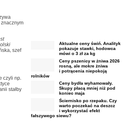
rzywa
w znacznym
st
Aktualne ceny świń. Analityk
olski
pokazuje stawki, hodowca
ńska, szef
mówi o 3 zł za kg
Ceny pszenicy w żniwa 2026
rosną, ale mokre żniwa
i potrącenia niepokoją
rolników
czyli np.
Ceny bydła wyhamowały.
ktyce
Skupy płacą mniej niż pod
nii stałby
koniec maja
Ściernisko po rzepaku. Czy
warto poczekać na deszcz
i wykorzystać efekt
fałszywego siewu?