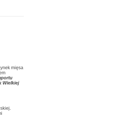
„Rynek mięsa
iem
mportu
 Wielkiej
skiej.
mi