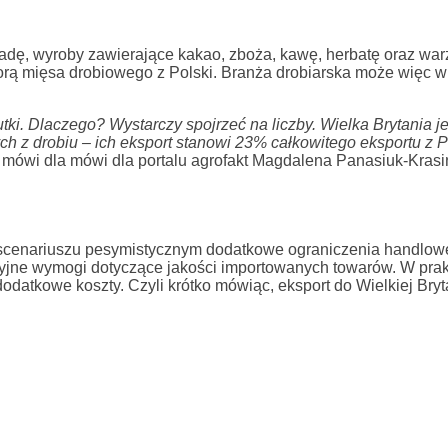
ladę, wyroby zawierające kakao, zboża, kawę, herbatę oraz wa
iorą mięsa drobiowego z Polski. Branża drobiarska może więc 
ki. Dlaczego? Wystarczy spojrzeć na liczby. Wielka Brytania je
 z drobiu – ich eksport stanowi 23% całkowitego eksportu z P
 mówi dla mówi dla portalu agrofakt Magdalena Panasiuk-Krasi
scenariuszu pesymistycznym dodatkowe ograniczenia handlowe 
kcyjne wymogi dotyczące jakości importowanych towarów. W pra
odatkowe koszty. Czyli krótko mówiąc, eksport do Wielkiej Bryta