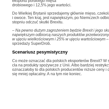
eksportu polskiego mięsa
drobiowego i 12,5% jego wartości.
Do Wielkiej Brytanii sprzedajemy głównie mięso, czeko
i owoce. Ten kraj, jest największym, po Niemczech odb
stopniu odczuć skutki Brexitu.
–
Na pewno dużym zagrożeniem będzie Brexit i jego skut
największym odbiorcą naszych produktów przetworzonych
w ujęciu wielkościowym i 25% w ujęciu wartościowym
–
sprzedaży SuperDrob.
Scenariusz pesymistyczny
Co może oznaczać dla polskich eksporterów Brexit? W 
cła na produkty spożywcze z Unii. Albo bardziej restry
oznaczałoby to dla polskich producentów niższe ceny i d
się mniej opłacalny. A na tym nie koniec.