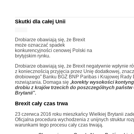
Skutki dla całej Unii
Drobiarze obawiają się, że Brexit
może oznaczać spadek
konkurencyjności cenowej Polski na
brytyjskim rynku.
Drobiarze obawiają się, że Brexit negatywnie wpłynie r
z koniecznością przyjęcia przez Unię dodatkowej, znaczne
drobiowego” Banku BGŻ BNP Paribas i Krajowej Rady Dr
rozwiązania. Domaga się „
korekty wysokości kontyng
drobiu z krajów trzecich do poszczególnych państw U
Brytanii”.
Brexit cały czas trwa
23 czerwca 2016 roku mieszkańcy Wielkiej Brytanii zade
Oficjalna procedura wychodzenia z unijnych struktur r
warunkami tego procesu cały czas trwają.