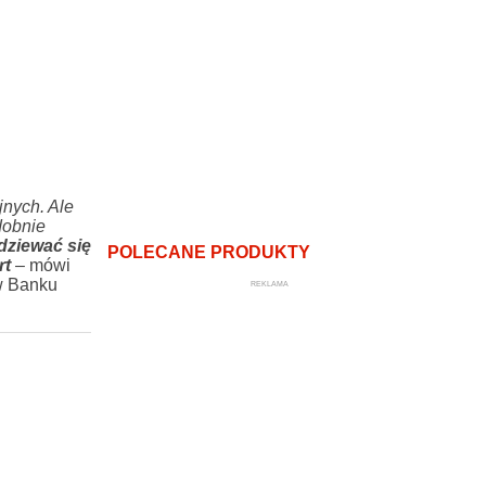
jnych. Ale
dobnie
dziewać się
POLECANE PRODUKTY
rt
– mówi
w Banku
REKLAMA