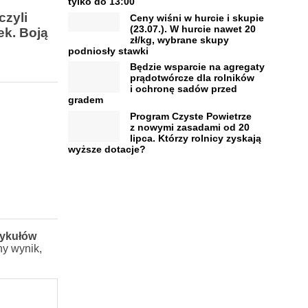
tylko do 13:00
czyli
Ceny wiśni w hurcie i skupie
(23.07.). W hurcie nawet 20
ek. Boją
zł/kg, wybrane skupy
podniosły stawki
Będzie wsparcie na agregaty
prądotwórcze dla rolników
i ochronę sadów przed
gradem
Program Czyste Powietrze
z nowymi zasadami od 20
lipca. Którzy rolnicy zyskają
wyższe dotacje?
tykułów
ny wynik,