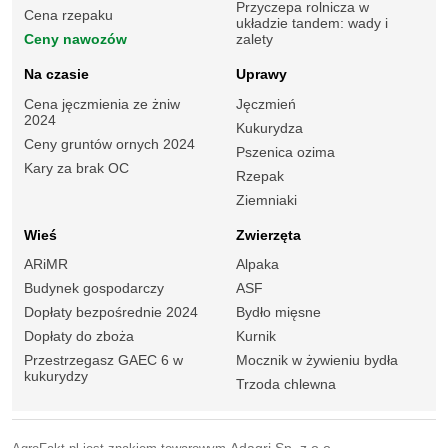
Przyczepa rolnicza w
Cena rzepaku
układzie tandem: wady i
Ceny nawozów
zalety
Na czasie
Uprawy
Cena jęczmienia ze żniw
Jęczmień
2024
Kukurydza
Ceny gruntów ornych 2024
Pszenica ozima
Kary za brak OC
Rzepak
Ziemniaki
Wieś
Zwierzęta
ARiMR
Alpaka
Budynek gospodarczy
ASF
Dopłaty bezpośrednie 2024
Bydło mięsne
Dopłaty do zboża
Kurnik
Przestrzegasz GAEC 6 w
Mocznik w żywieniu bydła
kukurydzy
Trzoda chlewna