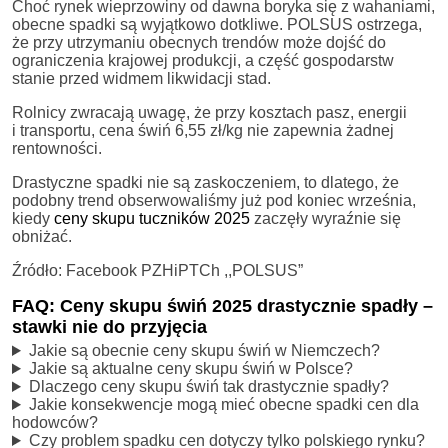
Choć rynek wieprzowiny od dawna boryka się z wahaniami,
obecne spadki są wyjątkowo dotkliwe. POLSUS ostrzega,
że przy utrzymaniu obecnych trendów może dojść do
ograniczenia krajowej produkcji, a część gospodarstw
stanie przed widmem likwidacji stad.
Rolnicy zwracają uwagę, że przy kosztach pasz, energii
i transportu, cena świń 6,55 zł/kg nie zapewnia żadnej
rentowności.
Drastyczne spadki nie są zaskoczeniem, to dlatego, że
podobny trend obserwowaliśmy już pod koniec września,
kiedy
ceny skupu tuczników 2025
zaczęły wyraźnie się
obniżać.
Źródło: Facebook PZHiPTCh ,,POLSUS”
FAQ: Ceny skupu świń 2025 drastycznie spadły –
stawki nie do przyjęcia
Jakie są obecnie ceny skupu świń w Niemczech?
Jakie są aktualne ceny skupu świń w Polsce?
Dlaczego ceny skupu świń tak drastycznie spadły?
Jakie konsekwencje mogą mieć obecne spadki cen dla
hodowców?
Czy problem spadku cen dotyczy tylko polskiego rynku?