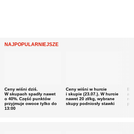
NAJPOPULARNIEJSZE
Ceny wiśni dziś.
Ceny wiśni w hurcie
Będ
W skupach spadły nawet
i skupie (23.07.). W hurcie
agr
o 40%. Część punktów
nawet 20 zł/kg, wybrane
rol
przyjmuje owoce tylko do
skupy podniosły stawki
pr
13:00