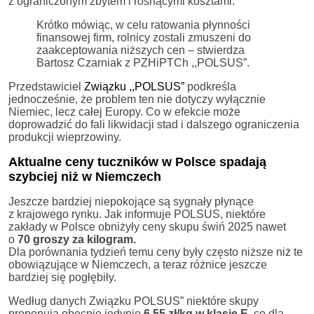
z ograniczonym zbytem i rosnącymi kosztami.
Krótko mówiąc, w celu ratowania płynności
finansowej firm, rolnicy zostali zmuszeni do
zaakceptowania niższych cen – stwierdza
Bartosz Czarniak z PZHiPTCh ,,POLSUS”.
Przedstawiciel
Związku ,,POLSUS”
podkreśla
jednocześnie, że problem ten nie dotyczy wyłącznie
Niemiec, lecz całej Europy. Co w efekcie może
doprowadzić do fali likwidacji stad i dalszego ograniczenia
produkcji wieprzowiny.
Aktualne ceny tuczników w Polsce spadają
szybciej niż w Niemczech
Jeszcze bardziej niepokojące są sygnały płynące
z krajowego rynku. Jak informuje POLSUS, niektóre
zakłady w Polsce obniżyły ceny skupu świń 2025 nawet
o
70 groszy za kilogram.
Dla porównania tydzień temu ceny były często niższe niż te
obowiązujące w Niemczech, a teraz różnice jeszcze
bardziej się pogłębiły.
Według danych Związku POLSUS” niektóre skupy
proponują obecnie jedynie
6,55 zł/kg w klasie E
, co dla