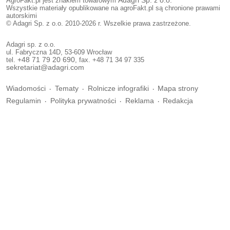
AgroFakt.pl jest znakiem towarowym
Adagri Sp. z o.o.
Wszystkie materiały opublikowane na agroFakt.pl są chronione prawami
autorskimi
© Adagri Sp. z o.o. 2010-2026 r. Wszelkie prawa zastrzeżone.
Adagri sp. z o.o.
ul. Fabryczna 14D, 53-609 Wrocław
tel.
+48 71 79 20 690
, fax. +48 71 34 97 335
sekretariat@adagri.com
Wiadomości
Tematy
Rolnicze infografiki
Mapa strony
Regulamin
Polityka prywatności
Reklama
Redakcja