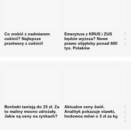
Co zrobić z nadmiarem
Emerytura z KRUS i ZUS
Cen
cukinii? Najlepsze
będzie wyższa? Nowe
w h
przetwory z cukinii!
prawo objęłoby ponad 600
się
tys. Polaków
Borówki tanieją do 15 zł. Za
Aktualne ceny świń.
Cen
to maliny mocno zdrożały.
Analityk pokazuje stawki,
202
Jakie są ceny na rynkach?
hodowca mówi o 3 zł za kg
żni
nie