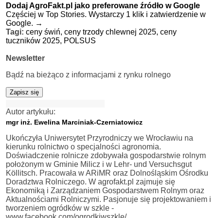
Dodaj AgroFakt.pl jako preferowane źródło w Google
Częściej w Top Stories. Wystarczy 1 klik i zatwierdzenie w
Google.
→
Tagi:
ceny świń,
ceny trzody chlewnej 2025,
ceny
tuczników 2025,
POLSUS
Newsletter
Bądź na bieżąco z informacjami z rynku rolnego
Zapisz się
Autor artykułu:
mgr inż. Ewelina Marciniak-Czerniatowicz
Ukończyła Uniwersytet Przyrodniczy we Wrocławiu na
kierunku rolnictwo o specjalności agronomia.
Doświadczenie rolnicze zdobywała gospodarstwie rolnym
położonym w Gminie Milicz i w Lehr- und Versuchsgut
Köllitsch. Pracowała w ARiMR oraz Dolnośląskim Ośrodku
Doradztwa Rolniczego. W agrofakt.pl zajmuje się
Ekonomiką i Zarządzaniem Gospodarstwem Rolnym oraz
Aktualnościami Rolniczymi. Pasjonuje się projektowaniem i
tworzeniem ogródków w szkle -
www.facebook.com/ogrodkiwszkle/