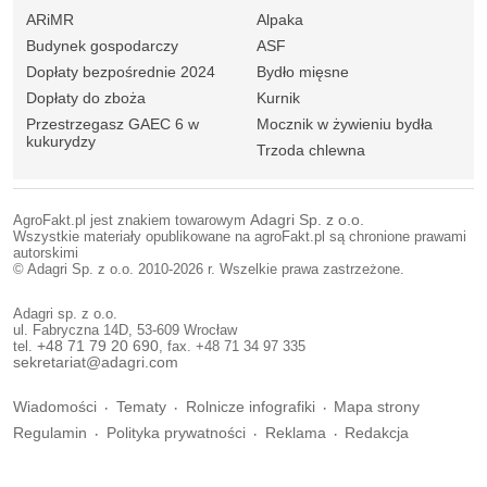
ARiMR
Alpaka
Budynek gospodarczy
ASF
Dopłaty bezpośrednie 2024
Bydło mięsne
Dopłaty do zboża
Kurnik
Przestrzegasz GAEC 6 w
Mocznik w żywieniu bydła
kukurydzy
Trzoda chlewna
AgroFakt.pl jest znakiem towarowym
Adagri Sp. z o.o.
Wszystkie materiały opublikowane na agroFakt.pl są chronione prawami
autorskimi
© Adagri Sp. z o.o. 2010-2026 r. Wszelkie prawa zastrzeżone.
Adagri sp. z o.o.
ul. Fabryczna 14D, 53-609 Wrocław
tel.
+48 71 79 20 690
, fax. +48 71 34 97 335
sekretariat@adagri.com
Wiadomości
Tematy
Rolnicze infografiki
Mapa strony
Regulamin
Polityka prywatności
Reklama
Redakcja