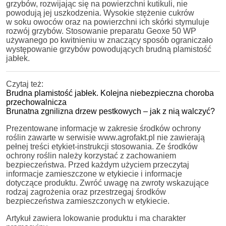
grzybów, rozwijając się na powierzchni kutikuli, nie
powodują jej uszkodzenia. Wysokie stężenie cukrów
w soku owoców oraz na powierzchni ich skórki stymuluje
rozwój grzybów. Stosowanie preparatu Geoxe 50 WP
używanego po kwitnieniu w znaczący sposób ograniczało
występowanie grzybów powodujących brudną plamistość
jabłek.
Czytaj też:
Brudna plamistość jabłek. Kolejna niebezpieczna choroba
przechowalnicza
Brunatna zgnilizna drzew pestkowych – jak z nią walczyć?
Prezentowane informacje w zakresie środków ochrony
roślin zawarte w serwisie www.agrofakt.pl nie zawierają
pełnej treści etykiet-instrukcji stosowania. Ze środków
ochrony roślin należy korzystać z zachowaniem
bezpieczeństwa. Przed każdym użyciem przeczytaj
informacje zamieszczone w etykiecie i informacje
dotyczące produktu. Zwróć uwagę na zwroty wskazujące
rodzaj zagrożenia oraz przestrzegaj środków
bezpieczeństwa zamieszczonych w etykiecie.
Artykuł zawiera lokowanie produktu i ma charakter