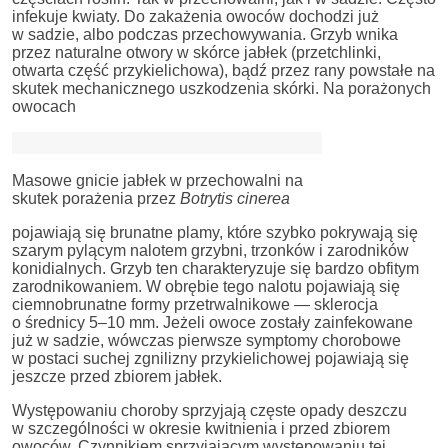
infekuje kwiaty. Do zakażenia owoców dochodzi już
w sadzie, albo podczas przechowywania. Grzyb wnika
przez naturalne otwory w skórce jabłek (przetchlinki,
otwarta część przykielichowa), bądź przez rany powstałe na
skutek mechanicznego uszkodzenia skórki. Na porażonych
owocach
Masowe gnicie jabłek w przechowalni na
skutek porażenia przez
Botrytis cinerea
pojawiają się brunatne plamy, które szybko pokrywają się
szarym pylącym nalotem grzybni, trzonków i zarodników
konidialnych. Grzyb ten charakteryzuje się bardzo obfitym
zarodnikowaniem. W obrębie tego nalotu pojawiają się
ciemnobrunatne formy przetrwalnikowe — sklerocja
o średnicy 5–10 mm. Jeżeli owoce zostały zainfekowane
już w sadzie, wówczas pierwsze symptomy chorobowe
w postaci suchej zgnilizny przykielichowej pojawiają się
jeszcze przed zbiorem jabłek.
Występowaniu choroby sprzyjają częste opady deszczu
w szczególności w okresie kwitnienia i przed zbiorem
owoców. Czynnikiem sprzyjającym występowaniu tej