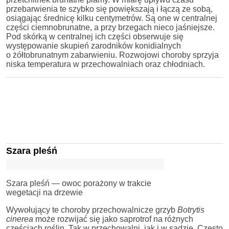
przebarwienia te szybko się powiększają i łączą ze sobą,
osiągając średnicę kilku centymetrów. Są one w centralnej
części ciemnobrunatne, a przy brzegach nieco jaśniejsze.
Pod skórką w centralnej ich części obserwuje się
występowanie skupień zarodników konidialnych
o żółtobrunatnym zabarwieniu. Rozwojowi choroby sprzyja
niska temperatura w przechowalniach oraz chłodniach.
Szara pleśń
Szara pleśń — owoc porażony w trakcie
wegetacji na drzewie
Wywołujący te choroby przechowalnicze grzyb
Botrytis
cinerea
może rozwijać się jako saprotrof na różnych
częściach roślin. Tak w przechowalni, jak i w sadzie. Często