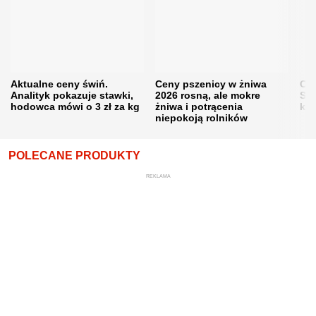
Aktualne ceny świń.
Ceny pszenicy w żniwa
Ce
Analityk pokazuje stawki,
2026 rosną, ale mokre
Sku
hodowca mówi o 3 zł za kg
żniwa i potrącenia
kon
niepokoją rolników
POLECANE PRODUKTY
REKLAMA