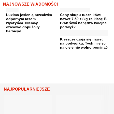
NAJNOWSZE WIADOMOŚCI
Luximo jesienią przeciwko
Ceny skupu tuczników:
odpornym rasom
nawet 7,50 zł/kg za klasę E.
wyczyńca. Niemcy
Brak świń napędza kolejne
czasowo dopuściły
podwyżki
herbicyd
Kleszcze czają się nawet
na podwórku. Tych miejsc
na ciele nie wolno pominąć
NAJPOPULARNIEJSZE