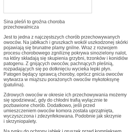
Sina pleśń to groźna choroba
przechowalnicza
Jest to jedna z najczęstszych chorób przechowywanych
owoców. Na jabłkach i gruszkach wokół uszkodzonej skórki
pojawiają się brunatne plamy gnilne. Wraz z rozwojem
procesu chorobowego zgniliznę pokrywa sinozielony nalot,
na który składają się skupienia grzybni, trzonków i konidiów
patogenu. Z gnijących owoców, pachnących pleśnią,
rozpadających się po dotknięciu wycieka lepki płyn.
Patogen będący sprawcą choroby, oprócz gnicia owoców
wytwarza w miąższu porażonych owoców mykotoksynę
(patulina).
Zdrowych owoców w okresie ich przechowywania możemy
się spodziewać, gdy do chłodni trafią wyłącznie te
pozbawione chorób. Dodatkowo, jeśli przed
umieszczeniem owoców komora została uprzątnięta,
wyczyszczona i zdezynfekowana. Podobnie jak skrzynie
i skrzyniopalety.
Na rynku do ochrony jabłek i gruszek przed kompleksem