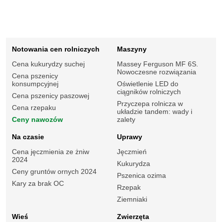
Notowania cen rolniczych
Maszyny
Cena kukurydzy suchej
Massey Ferguson MF 6S.
Nowoczesne rozwiązania
Cena pszenicy
konsumpcyjnej
Oświetlenie LED do
ciągników rolniczych
Cena pszenicy paszowej
Przyczepa rolnicza w
Cena rzepaku
układzie tandem: wady i
Ceny nawozów
zalety
Na czasie
Uprawy
Cena jęczmienia ze żniw
Jęczmień
2024
Kukurydza
Ceny gruntów ornych 2024
Pszenica ozima
Kary za brak OC
Rzepak
Ziemniaki
Wieś
Zwierzęta