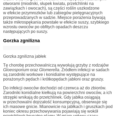
otworami (miodniki, słupek kwiatu, przetchlinki na
zawiązkach i owocach), są części roślin uszkodzone
w efekcie przymrozków lub zabiegów pielęgnacyjnych
przeprowadzanych w sadzie. Miejsce porażenia bywają
także mikrospękania powstałe w efekcie suszy, szybkiego
wzrostu owoców po obfitych opadach deszczu
następujących po suszy.
Gorzka zgnilizna
Gorzka zgnilizna jabłek
Tę chorobę przechowalniczą wywołują grzyby z rodzajów
Gloeosporium
oraz
Glomerella
. Źródłem infekcji w sadach
są zarodniki workowe i konidialne występujące na
porażonych pędach i krótkopędach jabłoni oraz gruszy.
Do infekcji owoców dochodzi od czerwca aż do zbiorów.
Zarodniki konidialne kiełkują na powierzchni owoców, a ich
strzępki wnikają do przetchlinek. Gdy jabłka osiągają
w przechowalni dojrzałość konsumpcyjną, obserwuje się
ich masowe gnicie. Mianowicie na jabłkach i gruszkach pod
koniec okresu przechowywania pojawiają się wokół
przetchlinek brunatne plamy. W miarę upływu czasu