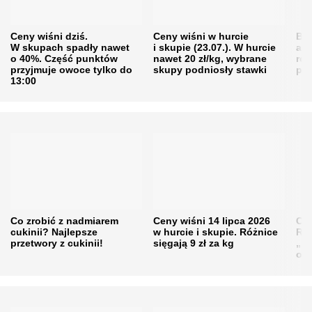
Ceny wiśni dziś.
Ceny wiśni w hurcie
Będ
W skupach spadły nawet
i skupie (23.07.). W hurcie
agr
o 40%. Część punktów
nawet 20 zł/kg, wybrane
rol
przyjmuje owoce tylko do
skupy podniosły stawki
pr
13:00
Co zrobić z nadmiarem
Ceny wiśni 14 lipca 2026
Cen
cukinii? Najlepsze
w hurcie i skupie. Różnice
Rol
przetwory z cukinii!
sięgają 9 zł za kg
„pe
obn