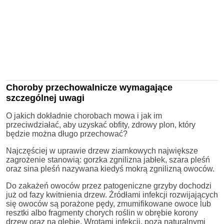
Choroby przechowalnicze wymagające
szczególnej uwagi
O jakich dokładnie chorobach mowa i jak im
przeciwdziałać, aby uzyskać obfity, zdrowy plon, który
będzie można długo przechować?
Najczęściej w uprawie drzew ziarnkowych największe
zagrożenie stanowią: gorzka zgnilizna jabłek, szara pleśń
oraz sina pleśń nazywana kiedyś mokrą zgnilizną owoców.
Do zakażeń owoców przez patogeniczne grzyby dochodzi
już od fazy kwitnienia drzew. Źródłami infekcji rozwijających
się owoców są porażone pędy, zmumifikowane owoce lub
resztki albo fragmenty chorych roślin w obrębie korony
drzew oraz na glebie. Wrotami infekcji, poza naturalnymi