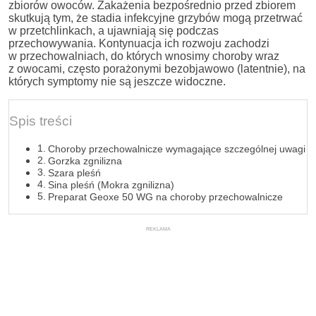
zbiorów owoców. Zakażenia bezpośrednio przed zbiorem
skutkują tym, że stadia infekcyjne grzybów mogą przetrwać
w przetchlinkach, a ujawniają się podczas
przechowywania. Kontynuacja ich rozwoju zachodzi
w przechowalniach, do których wnosimy choroby wraz
z owocami, często porażonymi bezobjawowo (latentnie), na
których symptomy nie są jeszcze widoczne.
Spis treści
Choroby przechowalnicze wymagające szczególnej uwagi
Gorzka zgnilizna
Szara pleśń
Sina pleśń (Mokra zgnilizna)
Preparat Geoxe 50 WG na choroby przechowalnicze
REKLAMA