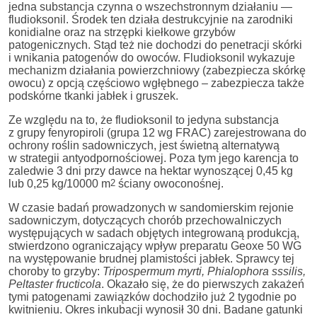
jedna substancja czynna o wszechstronnym działaniu —
fludioksonil. Środek ten działa destrukcyjnie na zarodniki
konidialne oraz na strzępki kiełkowe grzybów
patogenicznych. Stąd też nie dochodzi do penetracji skórki
i wnikania patogenów do owoców. Fludioksonil wykazuje
mechanizm działania powierzchniowy (zabezpiecza skórkę
owocu) z opcją częściowo wgłębnego – zabezpiecza także
podskórne tkanki jabłek i gruszek.
Ze względu na to, że fludioksonil to jedyna substancja
z grupy fenyropiroli (grupa 12 wg FRAC) zarejestrowana do
ochrony roślin sadowniczych, jest świetną alternatywą
w strategii antyodpornościowej. Poza tym jego karencja to
zaledwie 3 dni przy dawce na hektar wynoszącej 0,45 kg
lub 0,25 kg/10000 m
2
ściany owoconośnej.
W czasie badań prowadzonych w sandomierskim rejonie
sadowniczym, dotyczących chorób przechowalniczych
występujących w sadach objętych integrowaną produkcją,
stwierdzono ograniczający wpływ preparatu Geoxe 50 WG
na występowanie brudnej plamistości jabłek. Sprawcy tej
choroby to grzyby:
Tripospermum myrti, Phialophora sssilis,
Peltaster fructicola
. Okazało się, że do pierwszych zakażeń
tymi patogenami zawiązków dochodziło już 2 tygodnie po
kwitnieniu. Okres inkubacji wynosił 30 dni. Badane gatunki