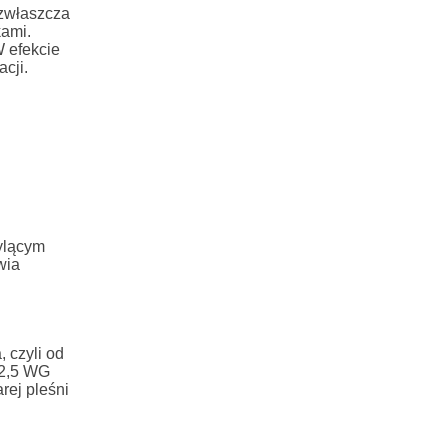
 zwłaszcza
kami.
 efekcie
cji.
pylącym
wia
 czyli od
62,5 WG
rej pleśni