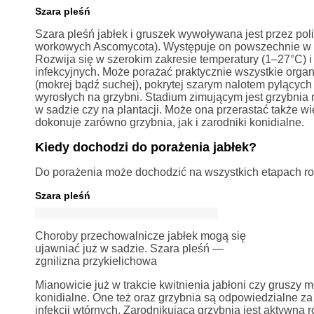
Szara pleśń
Szara pleśń jabłek i gruszek wywoływana jest przez pol
workowych Ascomycota). Występuje on powszechnie w śr
Rozwija się w szerokim zakresie temperatury (1–27°C) i
infekcyjnych. Może porażać praktycznie wszystkie orga
(mokrej bądź suchej), pokrytej szarym nalotem pylących
wyrosłych na grzybni. Stadium zimującym jest grzybnia
w sadzie czy na plantacji. Może ona przerastać także w
dokonuje zarówno grzybnia, jak i zarodniki konidialne.
Kiedy dochodzi do porażenia jabłek?
Do porażenia może dochodzić na wszystkich etapach roz
Szara pleśń
Choroby przechowalnicze jabłek mogą się
ujawniać już w sadzie. Szara pleśń —
zgnilizna przykielichowa
Mianowicie już w trakcie kwitnienia jabłoni czy gruszy 
konidialne. One też oraz grzybnia są odpowiedzialne z
infekcji wtórnych. Zarodnikująca grzybnia jest aktywna