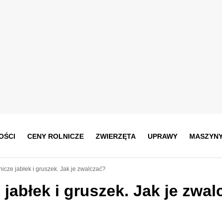
OŚCI
CENY ROLNICZE
ZWIERZĘTA
UPRAWY
MASZYN
cze jabłek i gruszek. Jak je zwalczać?
abłek i gruszek. Jak je zwal