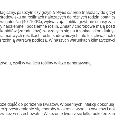
ifagiczny, pasożytniczy grzyb
Botrytis cinerea
(należący do grz
odowisku na roślinach należących do różnych rodzin botanic
 wilgotności (40–100%), wytwarzając obfitą grzybnię i masy za
ny nadziemne i podziemne roślin. Zmiany chorobowe mają posta
 konidiów (zarodników) tworzących się na trzonkach konidialny
 na martwych resztkach roślin sadowniczych, ale też chwastach
ierzchnią warstwę podłoża. W naszych warunkach klimatycznych
woju, czyli w wejściu rośliny w fazę generatywną.
może dojść do porażenia kwiatów. Wiosennych infekcji dokonują
a rozprzestrzenianie się choroby w okresie wzrostu owoców i d
 również w przechowalni. W sezonie tworzy się kilka pokoleń za