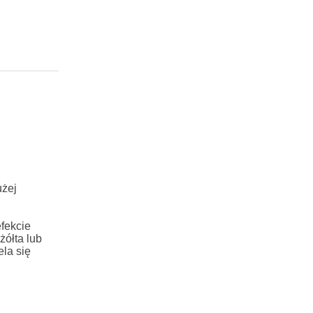
użej
fekcie
żółta lub
la się