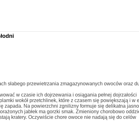
łodni
nkach słabego przewietrzania zmagazynowanych owoców oraz d
ać w czasie ich dojrzewania i osiągania pełnej dojrzałości
lamki wokół przetchlinek, które z czasem się powiększają i w e
ę zapada. Na powierzchni zgnilizny formuje się delikatna jasno
porażonych jabłek ma gorzki smak. Zmieniony chorobowo oddzie
stają kratery. Oczywiście chore owoce nie nadają się do celów