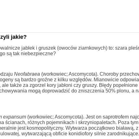
yli jakie?
alnicze jabłek i gruszek (owoców ziarnkowych) to: szara pleś
ego są tak niebezpieczne?
odzaju
Neofabraea
(workowiec; Ascomycota). Choroby przecho
togeny są bardzo groźne z kilku względów. Mianowicie odpowia
ale także za zgorzel kory jabłoni czy gruszy. Błędy popełnione
rzechowywania mogą doprowadzić do zniszczenia 50% plonu, a 
um expansum
(workowiec; Ascomycota). Jest on saprotrofem najc
na ścianach, różnych pojemnikach i skrzyniopaletach. Poza ty
eneralnie jest kosmopolityczny. Wytwarza początkowo białawą, 
owatej, wytwarzającą obficie konidiofory silnie zarodnikujące