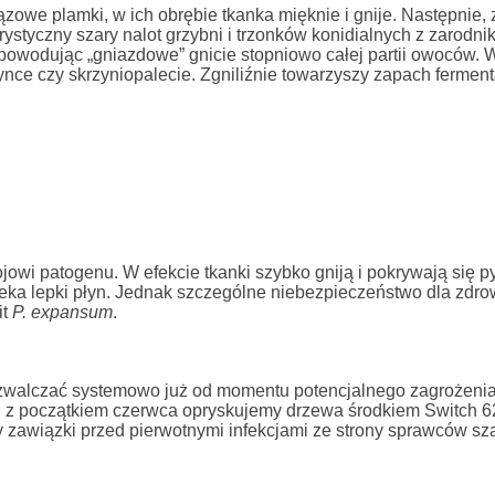
zowe plamki, w ich obrębie tkanka mięknie i gnije. Następnie,
ystyczny szary nalot grzybni i trzonków konidialnych z zarodni
owodując „gniazdowe” gnicie stopniowo całej partii owoców. W
ce czy skrzyniopalecie. Zgniliźnie towarzyszy zapach fermenta
owi patogenu. W efekcie tkanki szybko gniją i pokrywają się 
a lepki płyn. Jednak szczególne niebezpieczeństwo dla zdro
it
P. expansum
.
zwalczać systemowo już od momentu potencjalnego zagrożenia,
cej z początkiem czerwca opryskujemy drzewa środkiem Switch 
y zawiązki przed pierwotnymi infekcjami ze strony sprawców sza