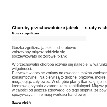
Choroby przechowalnicze jabłek — straty w ch
Gorzka zgnilizna
Gorzka zgnilizna jabłek — chorobowo
zniszczony miąższ oddziela się
soczewkowato od zdrowej tkanki
W przechowalni choroba rozwija się najlepiej w waru
wilgotności.
Pierwsze widoczne zmiany na owocach można zaobserwow
konsumpcyjnej. Najpierw są to drobne, brązowe, mokre p
mogą objąć cały owoc. W obrębie plamy tkanka gnije i si
kremowa grzybnia z zarodnikami konidialnymi. Miąższ 
w całości od jeszcze zdrowego, do tego stopnia, że pow
spożywczych i nie mają wartości handlowej
Szara pleśń