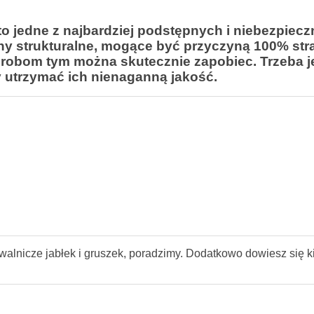
to jedne z najbardziej podstępnych i niebezpiec
y strukturalne, mogące być przyczyną 100% str
obom tym można skutecznie zapobiec. Trzeba j
y utrzymać ich nienaganną jakość.
walnicze jabłek i gruszek, poradzimy. Dodatkowo dowiesz się k