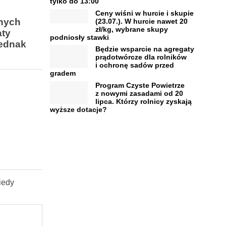
tylko do 13:00
Ceny wiśni w hurcie i skupie
znych
(23.07.). W hurcie nawet 20
zł/kg, wybrane skupy
aty
podniosły stawki
ednak
Będzie wsparcie na agregaty
prądotwórcze dla rolników
i ochronę sadów przed
gradem
Program Czyste Powietrze
z nowymi zasadami od 20
lipca. Którzy rolnicy zyskają
wyższe dotacje?
iedy