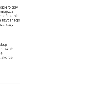
opiero gdy
 miejsca
mień tkanki
h fizycznego
 warstwy
kcji
fekować
ej
a skórce