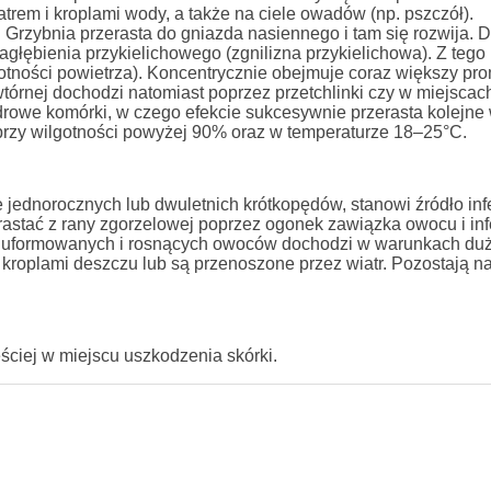
trem i kroplami wody, a także na ciele owadów (np. pszczół).
rzybnia przerasta do gniazda nasiennego i tam się rozwija. D
agłębienia przykielichowego (zgnilizna przykielichowa). Z tego
gotności powietrza). Koncentrycznie obejmuje coraz większy pro
wtórnej dochodzi natomiast poprzez przetchlinki czy w miejscac
rowe komórki, w czego efekcie sukcesywnie przerasta kolejne
 przy wilgotności powyżej 90% oraz w temperaturze 18–25°C.
 jednorocznych lub dwuletnich krótkopędów, stanowi źródło infe
rastać z rany zgorzelowej poprzez ogonek zawiązka owocu i in
nia uformowanych i rosnących owoców dochodzi w warunkach duż
 z kroplami deszczu lub są przenoszone przez wiatr. Pozostają n
ściej w miejscu uszkodzenia skórki.