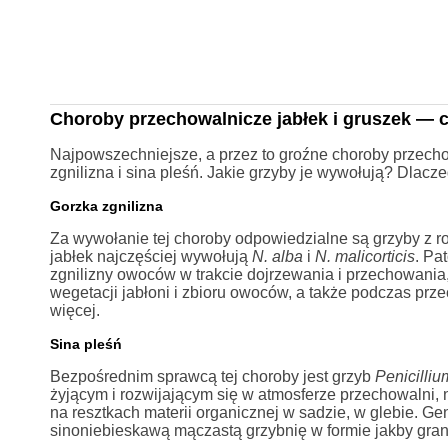
Choroby przechowalnicze jabłek i gruszek — cz
Najpowszechniejsze, a przez to groźne choroby przechow
zgnilizna i sina pleśń. Jakie grzyby je wywołują? Dlacz
Gorzka zgnilizna
Za wywołanie tej choroby odpowiedzialne są grzyby z r
jabłek najczęściej wywołują
N. alba
i
N. malicorticis
. Pa
zgnilizny owoców w trakcie dojrzewania i przechowania, 
wegetacji jabłoni i zbioru owoców, a także podczas p
więcej.
Sina pleśń
Bezpośrednim sprawcą tej choroby jest grzyb
Penicilli
żyjącym i rozwijającym się w atmosferze przechowalni, 
na resztkach materii organicznej w sadzie, w glebie. G
sinoniebieskawą mączastą grzybnię w formie jakby granul