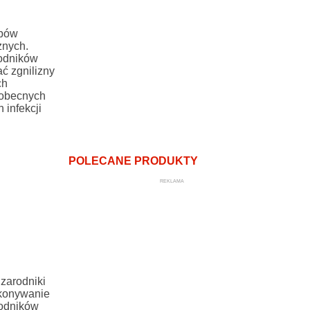
ybów
znych.
rodników
ć zgnilizny
ch
 obecnych
 infekcji
POLECANE PRODUKTY
REKLAMA
 zarodniki
okonywanie
rodników