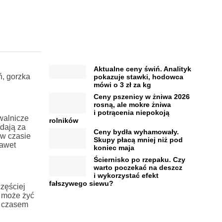
Aktualne ceny świń. Analityk
ń, gorzka
pokazuje stawki, hodowca
mówi o 3 zł za kg
Ceny pszenicy w żniwa 2026
rosną, ale mokre żniwa
i potrącenia niepokoją
walnicze
rolników
dają za
Ceny bydła wyhamowały.
 w czasie
Skupy płacą mniej niż pod
nawet
koniec maja
Ściernisko po rzepaku. Czy
warto poczekać na deszcz
i wykorzystać efekt
fałszywego siewu?
zęściej
m może żyć
z czasem
.