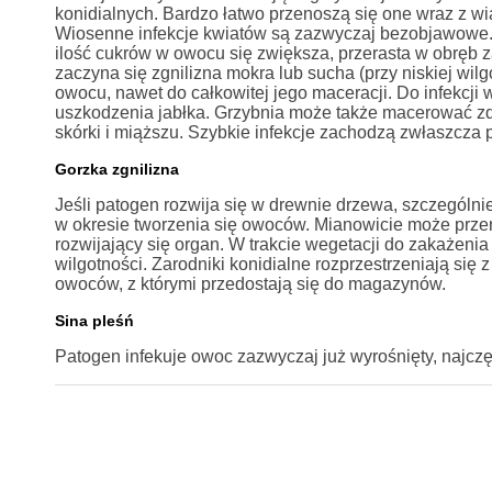
konidialnych. Bardzo łatwo przenoszą się one wraz z wia
Wiosenne infekcje kwiatów są zazwyczaj bezobjawowe. G
ilość cukrów w owocu się zwiększa, przerasta w obręb z
zaczyna się zgnilizna mokra lub sucha (przy niskiej wil
owocu, nawet do całkowitej jego maceracji. Do infekcji 
uszkodzenia jabłka. Grzybnia może także macerować zd
skórki i miąższu. Szybkie infekcje zachodzą zwłaszcza
Gorzka zgnilizna
Jeśli patogen rozwija się w drewnie drzewa, szczególnie
w okresie tworzenia się owoców. Mianowicie może prze
rozwijający się organ. W trakcie wegetacji do zakaże
wilgotności. Zarodniki konidialne rozprzestrzeniają się
owoców, z którymi przedostają się do magazynów.
Sina pleśń
Patogen infekuje owoc zazwyczaj już wyrośnięty, najczę