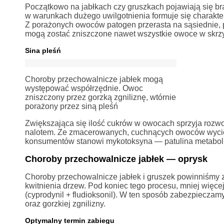
Początkowo na jabłkach czy gruszkach pojawiają się brą
w warunkach dużego uwilgotnienia formuje się charakter
Z porażonych owoców patogen przerasta na sąsiednie, p
mogą zostać zniszczone nawet wszystkie owoce w skrzyn
Sina pleśń
Choroby przechowalnicze jabłek mogą
występować współrzędnie. Owoc
zniszczony przez gorzką zgniliznę, wtórnie
porażony przez siną pleśń
Zwiększająca się ilość cukrów w owocach sprzyja rozwoj
nalotem. Ze zmacerowanych, cuchnących owoców wyciek
konsumentów stanowi mykotoksyna — patulina metabol
Choroby przechowalnicze jabłek — oprysk
Choroby przechowalnicze jabłek i gruszek powinniśmy 
kwitnienia drzew. Pod koniec tego procesu, mniej wię
(cyprodynil + fludioksonil). W ten sposób zabezpieczam
oraz gorzkiej zgnilizny.
Optymalny termin zabiegu