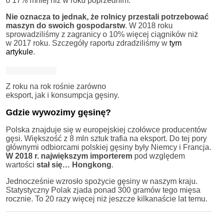
o 17% mniej niż w roku poprzednim.
Nie oznacza to jednak, że rolnicy przestali potrzebować
maszyn do swoich gospodarstw
. W 2018 roku
sprowadziliśmy z zagranicy o 10% więcej ciągników niż
w 2017 roku. Szczegóły raportu zdradziliśmy w
tym
artykule
.
Z roku na rok rośnie zarówno
eksport, jak i konsumpcja gęsiny.
Gdzie wywozimy gęsinę?
Polska znajduje się w europejskiej czołówce producentów
gęsi. Większość z 8 mln sztuk trafia na eksport. Do tej pory
głównymi odbiorcami polskiej gęsiny były Niemcy i Francja.
W 2018 r. największym importerem
pod względem
wartości
stał się… Hongkong
.
Jednocześnie wzrosło spożycie gęsiny w naszym kraju.
Statystyczny Polak zjada ponad 300 gramów tego mięsa
rocznie. To 20 razy więcej niż jeszcze kilkanaście lat temu.