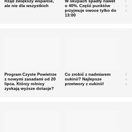
Rząd zwiększy wsparcie,
W skupach spadły nawet
i s
ale nie dla wszystkich
o 40%. Część punktów
naw
przyjmuje owoce tylko do
sku
13:00
Program Czyste Powietrze
Co zrobić z nadmiarem
Cen
z nowymi zasadami od 20
cukinii? Najlepsze
w h
lipca. Którzy rolnicy
przetwory z cukinii!
się
zyskają wyższe dotacje?