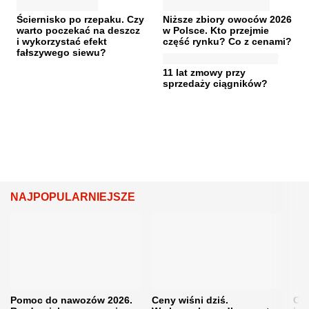
Ściernisko po rzepaku. Czy
Niższe zbiory owoców 2026
warto poczekać na deszcz
w Polsce. Kto przejmie
i wykorzystać efekt
część rynku? Co z cenami?
fałszywego siewu?
11 lat zmowy przy
sprzedaży ciągników?
NAJPOPULARNIEJSZE
Pomoc do nawozów 2026.
Ceny wiśni dziś.
Cen