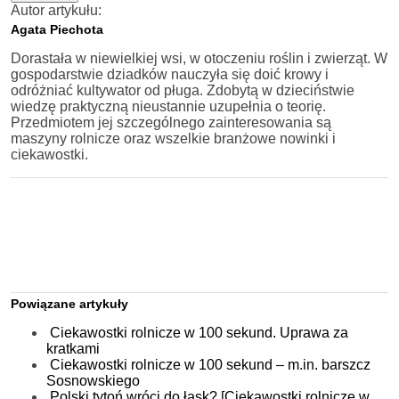
Autor artykułu:
Agata Piechota
Dorastała w niewielkiej wsi, w otoczeniu roślin i zwierząt. W
gospodarstwie dziadków nauczyła się doić krowy i
odróżniać kultywator od pługa. Zdobytą w dzieciństwie
wiedzę praktyczną nieustannie uzupełnia o teorię.
Przedmiotem jej szczególnego zainteresowania są
maszyny rolnicze oraz wszelkie branżowe nowinki i
ciekawostki.
Powiązane artykuły
Ciekawostki rolnicze w 100 sekund. Uprawa za
kratkami
Ciekawostki rolnicze w 100 sekund – m.in. barszcz
Sosnowskiego
Polski tytoń wróci do łask? [Ciekawostki rolnicze w