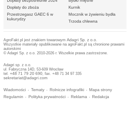
Dopłaty bezpośrednie 2024
Bydło mięsne
Dopłaty do zboża
Kurnik
Przestrzegasz GAEC 6 w
Mocznik w żywieniu bydła
kukurydzy
Trzoda chlewna
AgroFakt.pl jest znakiem towarowym
Adagri Sp. z o.o.
Wszystkie materiały opublikowane na agroFakt.pl są chronione prawami
autorskimi
© Adagri Sp. z o.o. 2010-2026 r. Wszelkie prawa zastrzeżone.
Adagri sp. z o.o.
ul. Fabryczna 14D, 53-609 Wrocław
tel.
+48 71 79 20 690
, fax. +48 71 34 97 335
sekretariat@adagri.com
Wiadomości
Tematy
Rolnicze infografiki
Mapa strony
Regulamin
Polityka prywatności
Reklama
Redakcja