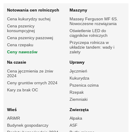
Notowania cen rolniczych
Maszyny
Cena kukurydzy suchej
Massey Ferguson MF 6S.
Nowoczesne rozwiązania
Cena pszenicy
konsumpcyjnej
Oświetlenie LED do
ciągników rolniczych
Cena pszenicy paszowej
Przyczepa rolnicza w
Cena rzepaku
układzie tandem: wady i
Ceny nawozów
zalety
Na czasie
Uprawy
Cena jęczmienia ze żniw
Jęczmień
2024
Kukurydza
Ceny gruntów ornych 2024
Pszenica ozima
Kary za brak OC
Rzepak
Ziemniaki
Wieś
Zwierzęta
ARiMR
Alpaka
Budynek gospodarczy
ASF