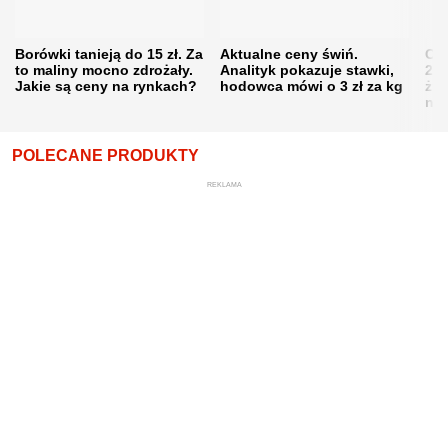
Borówki tanieją do 15 zł. Za
Aktualne ceny świń.
Cen
to maliny mocno zdrożały.
Analityk pokazuje stawki,
202
Jakie są ceny na rynkach?
hodowca mówi o 3 zł za kg
żni
nie
POLECANE PRODUKTY
REKLAMA