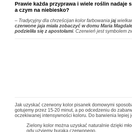
Prawie każda przyprawa i wiele roślin nadaje 
a czym na niebiesko?
–
Tradycyjny dla chrześcijan kolor farbowania
jaj
wielka
czerwone jaja miała zobaczyć w domu Maria Magdalen
podzieliła się z apostołami
. Czerwień jest symbolem zw
Jak uzyskać czerwony kolor pisanek domowymi sposoba
gotujemy przez 15-20 minut, a po odcedzeniu do zabarwio
oczekiwanej intensywności koloru. Do barwienia lepiej je
Zielony kolor można uzyskać naturalnie dzięki mł
gdy użyjemy buraka czerwonego.