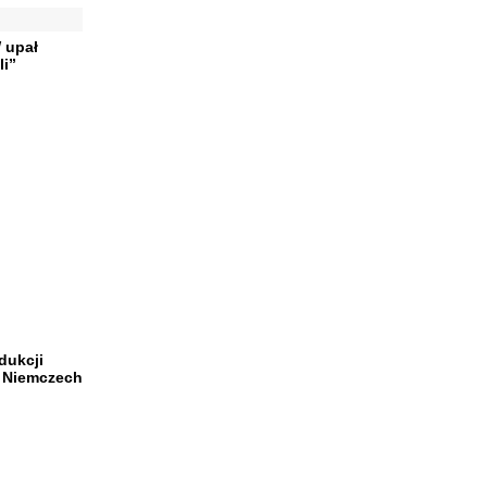
 upał
li”
dukcji
, Niemczech