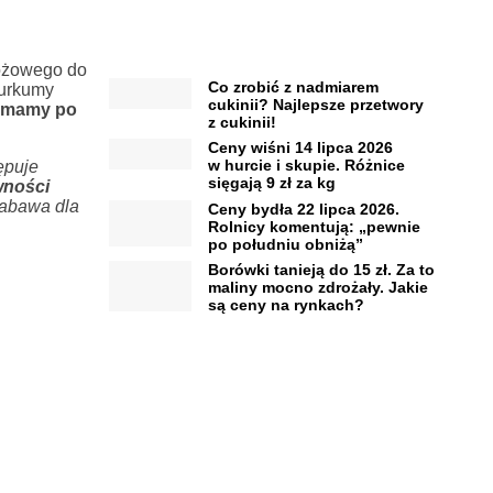
różowego do
Co zrobić z nadmiarem
kurkumy
cukinii? Najlepsze przetwory
zymamy po
z cukinii!
Ceny wiśni 14 lipca 2026
w hurcie i skupie. Różnice
ępuje
sięgają 9 zł za kg
wności
 zabawa dla
Ceny bydła 22 lipca 2026.
Rolnicy komentują: „pewnie
po południu obniżą”
Borówki tanieją do 15 zł. Za to
maliny mocno zdrożały. Jakie
są ceny na rynkach?