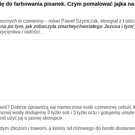
się do farbowania pisanek. Czym pomalować jajka na 
nocnych to czerwony
–
mówi Paweł Szymczak, etnograf z Łodzi
a po tym, jak zobaczyła zmartwychwstałego Jezusa i tymi 
ycięstwa i radości.
mi? Dobrze sprawdzą się namoczone łuski czerwonej cebuli, k
nej wody dodajemy 3 łyżki soli i 3 łyżki octu i gotujemy umyte 
st użyć jaj o jasnej skorupce.
odym zbożom i trawom, a kolory od różowego do bordo dostanie