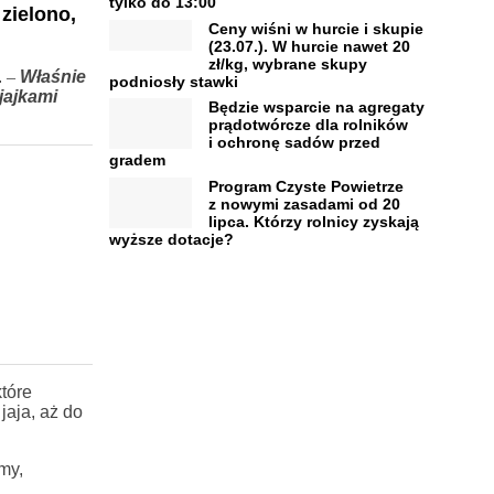
tylko do 13:00
zielono,
Ceny wiśni w hurcie i skupie
(23.07.). W hurcie nawet 20
zł/kg, wybrane skupy
.
–
Właśnie
podniosły stawki
jajkami
Będzie wsparcie na agregaty
prądotwórcze dla rolników
i ochronę sadów przed
gradem
Program Czyste Powietrze
z nowymi zasadami od 20
lipca. Którzy rolnicy zyskają
wyższe dotacje?
tóre
jaja, aż do
my,