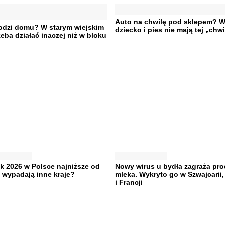
Auto na chwilę pod sklepem? W
łodzi domu? W starym wiejskim
dziecko i pies nie mają tej „chwi
eba działać inaczej niż w bloku
ek 2026 w Polsce najniższe od
Nowy wirus u bydła zagraża pro
 wypadają inne kraje?
mleka. Wykryto go w Szwajcarii
i Francji