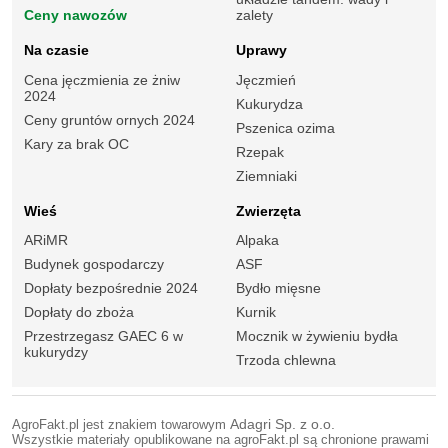
Ceny nawozów
zalety
Na czasie
Uprawy
Cena jęczmienia ze żniw
Jęczmień
2024
Kukurydza
Ceny gruntów ornych 2024
Pszenica ozima
Kary za brak OC
Rzepak
Ziemniaki
Wieś
Zwierzęta
ARiMR
Alpaka
Budynek gospodarczy
ASF
Dopłaty bezpośrednie 2024
Bydło mięsne
Dopłaty do zboża
Kurnik
Przestrzegasz GAEC 6 w
Mocznik w żywieniu bydła
kukurydzy
Trzoda chlewna
AgroFakt.pl jest znakiem towarowym
Adagri Sp. z o.o.
Wszystkie materiały opublikowane na agroFakt.pl są chronione prawami