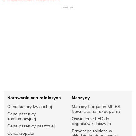
REKLAMA
Notowania cen rolniczych
Maszyny
Cena kukurydzy suchej
Massey Ferguson MF 6S.
Nowoczesne rozwiązania
Cena pszenicy
konsumpcyjnej
Oświetlenie LED do
ciągników rolniczych
Cena pszenicy paszowej
Przyczepa rolnicza w
Cena rzepaku
układzie tandem: wady i