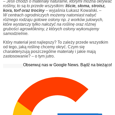
– Jeśli chodzi o materiały naturalne, którymi można okrywać
rośliny, to są to przede wszystkim:
liście, słoma, stroisz,
kora, torf oraz trociny
– wyjaśnia Łukasz Kowalski.
–
W centrach ogrodniczych możemy natomiast nabyć
różnego rodzaju gotowe osłony np. z worków jutowych,
które wystarczy tylko nałożyć na roślinę oraz różnej
grubości agrowłókniny, z których osłony wykonujemy
samodzielnie.
Który materiał jest najlepszy? To zależy przede wszystkim
od tego, jaką roślinę chcemy okryć. Czym się
charakteryzują poszczególne materiały i jakie mają
zastosowanie? – o tym jutro.
Obserwuj nas w Google News. Bądź na bieżąco!