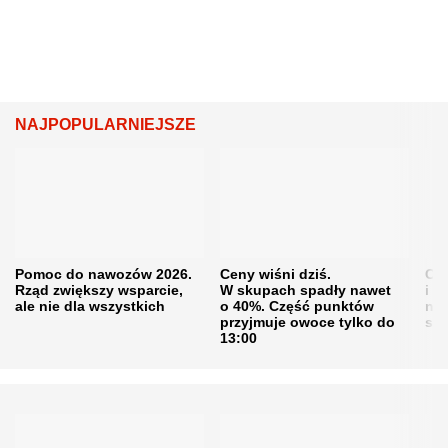
NAJPOPULARNIEJSZE
Pomoc do nawozów 2026.
Ceny wiśni dziś.
Cen
Rząd zwiększy wsparcie,
W skupach spadły nawet
i s
ale nie dla wszystkich
o 40%. Część punktów
naw
przyjmuje owoce tylko do
sku
13:00