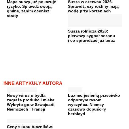
Mapa suszy już pokazuje
Susza w czerwcu 2026.
ryzyko. Sprawdź swoją
Sprawdź, czy rośliny mają
gminę, zanim ocenisz
wodę przy korzeniach
straty
Susza rolnicza 2026:
pierwszy sygnał sezonu
i co sprawdzać już teraz
INNE ARTYKUŁY AUTORA
Nowy wirus u bydła
Luximo jesienią przeciwko
zagraża produkcji mleka.
odpornym rasom
Wykryto go w Szwajcarii,
wyczyńca. Niemcy
Niemczech i Francji
czasowo dopuściły
herbicyd
Ceny skupu tuczników: