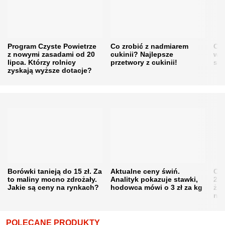
Program Czyste Powietrze
Co zrobić z nadmiarem
Cen
z nowymi zasadami od 20
cukinii? Najlepsze
w h
lipca. Którzy rolnicy
przetwory z cukinii!
się
zyskają wyższe dotacje?
Borówki tanieją do 15 zł. Za
Aktualne ceny świń.
Cen
to maliny mocno zdrożały.
Analityk pokazuje stawki,
202
Jakie są ceny na rynkach?
hodowca mówi o 3 zł za kg
żni
nie
POLECANE PRODUKTY