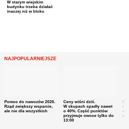
W starym wiejskim
budynku trzeba działać
inaczej niż w bloku
NAJPOPULARNIEJSZE
Pomoc do nawozów 2026.
Ceny wiśni dziś.
Cen
Rząd zwiększy wsparcie,
W skupach spadły nawet
i s
ale nie dla wszystkich
o 40%. Część punktów
naw
przyjmuje owoce tylko do
sku
13:00