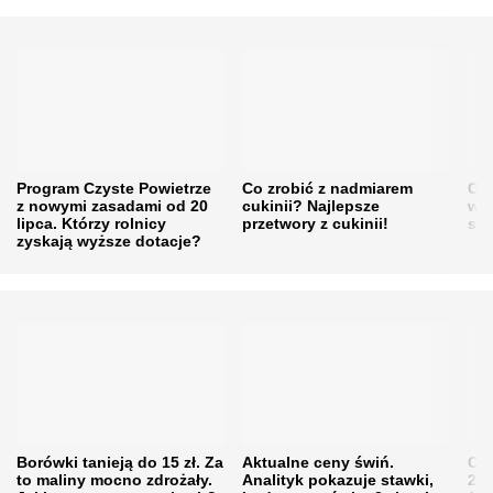
Program Czyste Powietrze
Co zrobić z nadmiarem
Cen
z nowymi zasadami od 20
cukinii? Najlepsze
w h
lipca. Którzy rolnicy
przetwory z cukinii!
się
zyskają wyższe dotacje?
Borówki tanieją do 15 zł. Za
Aktualne ceny świń.
Cen
to maliny mocno zdrożały.
Analityk pokazuje stawki,
202