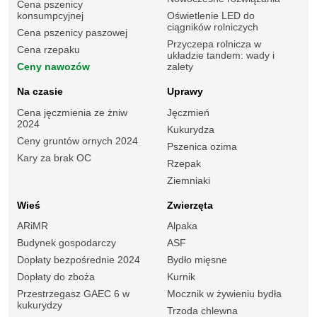
Cena pszenicy
konsumpcyjnej
Oświetlenie LED do
ciągników rolniczych
Cena pszenicy paszowej
Przyczepa rolnicza w
Cena rzepaku
układzie tandem: wady i
Ceny nawozów
zalety
Na czasie
Uprawy
Cena jęczmienia ze żniw
Jęczmień
2024
Kukurydza
Ceny gruntów ornych 2024
Pszenica ozima
Kary za brak OC
Rzepak
Ziemniaki
Wieś
Zwierzęta
ARiMR
Alpaka
Budynek gospodarczy
ASF
Dopłaty bezpośrednie 2024
Bydło mięsne
Dopłaty do zboża
Kurnik
Przestrzegasz GAEC 6 w
Mocznik w żywieniu bydła
kukurydzy
Trzoda chlewna