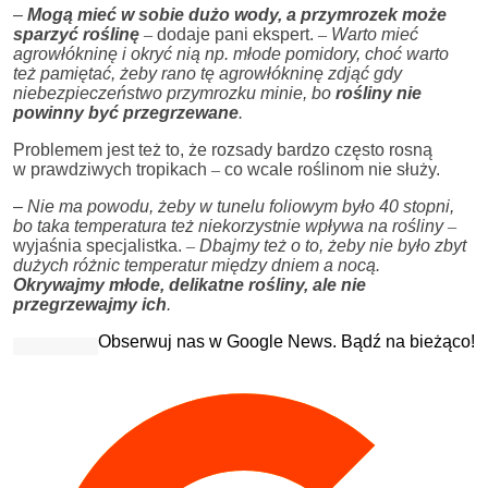
–
Mogą mieć w sobie dużo wody, a przymrozek może
sparzyć roślinę
–
dodaje pani ekspert.
–
Warto mieć
agrowłókninę i okryć nią np. młode pomidory, choć warto
też pamiętać, żeby rano tę agrowłókninę zdjąć gdy
niebezpieczeństwo przymrozku minie, bo
rośliny nie
powinny być przegrzewane
.
Problemem jest też to, że rozsady bardzo często rosną
w prawdziwych tropikach
–
co wcale roślinom nie służy.
–
Nie ma powodu, żeby w tunelu foliowym było 40 stopni,
bo taka temperatura też niekorzystnie wpływa na rośliny
–
wyjaśnia specjalistka.
–
Dbajmy też o to, żeby nie było zbyt
dużych różnic temperatur między dniem a nocą.
Okrywajmy młode, delikatne rośliny, ale nie
przegrzewajmy ich
.
Obserwuj nas w Google News. Bądź na bieżąco!