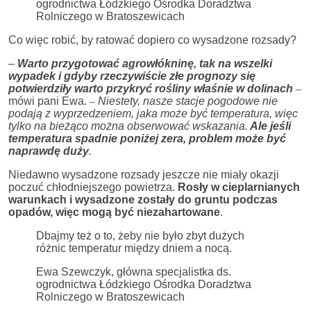
ogrodnictwa Łódzkiego Ośrodka Doradztwa
Rolniczego w Bratoszewicach
Co więc robić, by ratować dopiero co wysadzone rozsady?
–
Warto przygotować agrowłókninę, tak na wszelki
wypadek i gdyby rzeczywiście złe prognozy się
potwierdziły warto przykryć rośliny właśnie w dolinach
–
mówi pani Ewa.
–
Niestety, nasze stacje pogodowe nie
podają z wyprzedzeniem, jaka może być temperatura, więc
tylko na bieżąco można obserwować wskazania.
Ale jeśli
temperatura spadnie poniżej zera, problem może być
naprawdę duży
.
Niedawno wysadzone rozsady jeszcze nie miały okazji
poczuć chłodniejszego powietrza.
Rosły w cieplarnianych
warunkach i wysadzone zostały do gruntu podczas
opadów, więc mogą być niezahartowane
.
Dbajmy też o to, żeby nie było zbyt dużych
różnic temperatur między dniem a nocą.
Ewa Szewczyk, główna specjalistka ds.
ogrodnictwa Łódzkiego Ośrodka Doradztwa
Rolniczego w Bratoszewicach