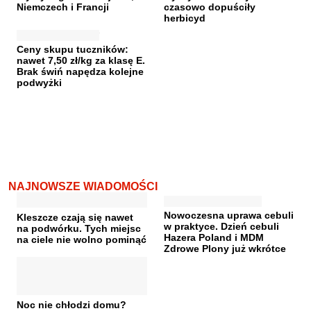
Niemczech i Francji
czasowo dopuściły
herbicyd
Ceny skupu tuczników:
nawet 7,50 zł/kg za klasę E.
Brak świń napędza kolejne
podwyżki
NAJNOWSZE WIADOMOŚCI
Nowoczesna uprawa cebuli
Kleszcze czają się nawet
w praktyce. Dzień cebuli
na podwórku. Tych miejsc
Hazera Poland i MDM
na ciele nie wolno pominąć
Zdrowe Plony już wkrótce
Noc nie chłodzi domu?