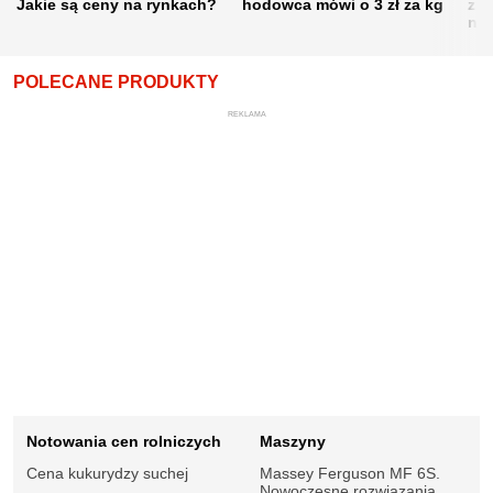
Jakie są ceny na rynkach?
hodowca mówi o 3 zł za kg
żni
nie
POLECANE PRODUKTY
REKLAMA
Notowania cen rolniczych
Maszyny
Cena kukurydzy suchej
Massey Ferguson MF 6S.
Nowoczesne rozwiązania