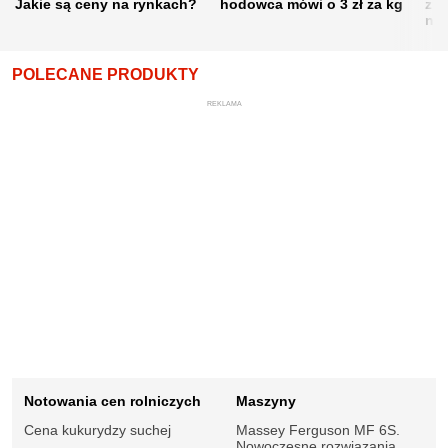
Jakie są ceny na rynkach?
hodowca mówi o 3 zł za kg
żni
nie
POLECANE PRODUKTY
REKLAMA
Notowania cen rolniczych
Maszyny
Cena kukurydzy suchej
Massey Ferguson MF 6S.
Nowoczesne rozwiązania