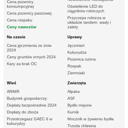
Cena pszenicy
konsumpcyjnej
Oświetlenie LED do
ciągników rolniczych
Cena pszenicy paszowej
Przyczepa rolnicza w
Cena rzepaku
układzie tandem: wady i
Ceny nawozów
zalety
Na czasie
Uprawy
Cena jęczmienia ze żniw
Jęczmień
2024
Kukurydza
Ceny gruntów ornych 2024
Pszenica ozima
Kary za brak OC
Rzepak
Ziemniaki
Wieś
Zwierzęta
ARiMR
Alpaka
Budynek gospodarczy
ASF
Dopłaty bezpośrednie 2024
Bydło mięsne
Dopłaty do zboża
Kurnik
Przestrzegasz GAEC 6 w
Mocznik w żywieniu bydła
kukurydzy
Trzoda chlewna