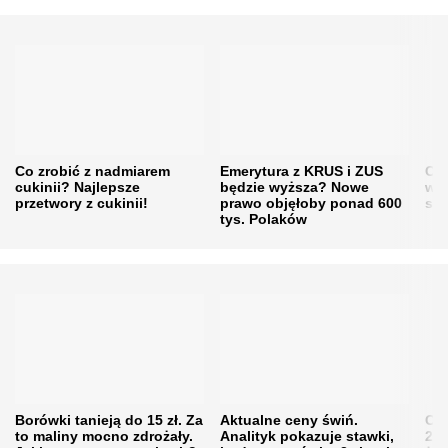
Co zrobić z nadmiarem
Emerytura z KRUS i ZUS
Cen
cukinii? Najlepsze
będzie wyższa? Nowe
w h
przetwory z cukinii!
prawo objęłoby ponad 600
się
tys. Polaków
Borówki tanieją do 15 zł. Za
Aktualne ceny świń.
Cen
to maliny mocno zdrożały.
Analityk pokazuje stawki,
202