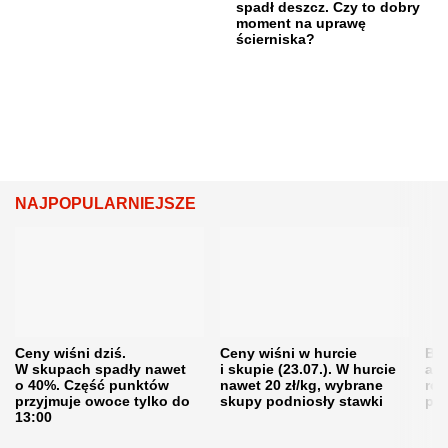
spadł deszcz. Czy to dobry
moment na uprawę
ścierniska?
NAJPOPULARNIEJSZE
Ceny wiśni dziś.
Ceny wiśni w hurcie
Będ
W skupach spadły nawet
i skupie (23.07.). W hurcie
agr
o 40%. Część punktów
nawet 20 zł/kg, wybrane
rol
przyjmuje owoce tylko do
skupy podniosły stawki
pr
13:00