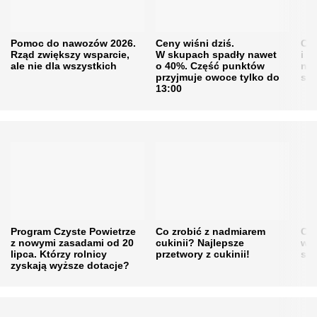
Pomoc do nawozów 2026.
Ceny wiśni dziś.
Cen
Rząd zwiększy wsparcie,
W skupach spadły nawet
i s
ale nie dla wszystkich
o 40%. Część punktów
naw
przyjmuje owoce tylko do
sku
13:00
Program Czyste Powietrze
Co zrobić z nadmiarem
Cen
z nowymi zasadami od 20
cukinii? Najlepsze
w h
lipca. Którzy rolnicy
przetwory z cukinii!
się
zyskają wyższe dotacje?