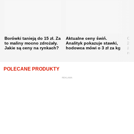
Borówki tanieją do 15 zł. Za
Aktualne ceny świń.
Cen
to maliny mocno zdrożały.
Analityk pokazuje stawki,
202
Jakie są ceny na rynkach?
hodowca mówi o 3 zł za kg
żni
nie
POLECANE PRODUKTY
REKLAMA