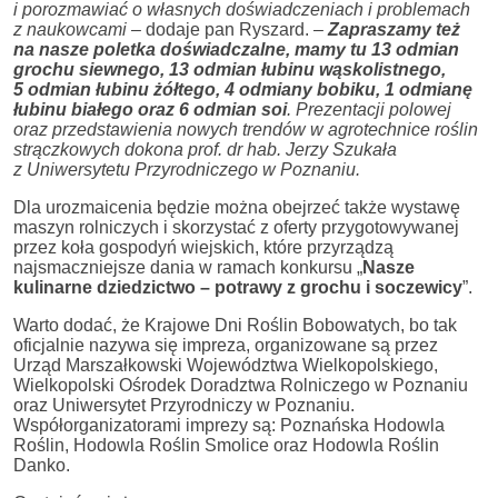
i porozmawiać o własnych doświadczeniach i problemach
z naukowcami
– dodaje pan Ryszard.
–
Zapraszamy też
na nasze poletka doświadczalne, mamy tu 13 odmian
grochu siewnego, 13 odmian łubinu wąskolistnego,
5 odmian łubinu żółtego, 4 odmiany bobiku, 1 odmianę
łubinu białego oraz 6 odmian soi
. Prezentacji polowej
oraz przedstawienia nowych trendów w agrotechnice roślin
strączkowych dokona prof. dr hab. Jerzy Szukała
z Uniwersytetu Przyrodniczego w Poznaniu.
Dla urozmaicenia będzie można obejrzeć także wystawę
maszyn rolniczych i skorzystać z oferty przygotowywanej
przez koła gospodyń wiejskich, które przyrządzą
najsmaczniejsze dania w ramach konkursu „
Nasze
kulinarne dziedzictwo – potrawy z grochu i soczewicy
”.
Warto dodać, że Krajowe Dni Roślin Bobowatych, bo tak
oficjalnie nazywa się impreza, organizowane są przez
Urząd Marszałkowski Województwa Wielkopolskiego,
Wielkopolski Ośrodek Doradztwa Rolniczego w Poznaniu
oraz Uniwersytet Przyrodniczy w Poznaniu.
Współorganizatorami imprezy są: Poznańska Hodowla
Roślin, Hodowla Roślin Smolice oraz Hodowla Roślin
Danko.