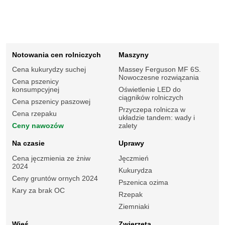
Notowania cen rolniczych
Maszyny
Cena kukurydzy suchej
Massey Ferguson MF 6S.
Nowoczesne rozwiązania
Cena pszenicy
konsumpcyjnej
Oświetlenie LED do
ciągników rolniczych
Cena pszenicy paszowej
Przyczepa rolnicza w
Cena rzepaku
układzie tandem: wady i
Ceny nawozów
zalety
Na czasie
Uprawy
Cena jęczmienia ze żniw
Jęczmień
2024
Kukurydza
Ceny gruntów ornych 2024
Pszenica ozima
Kary za brak OC
Rzepak
Ziemniaki
Wieś
Zwierzęta