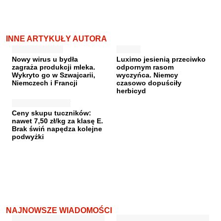
INNE ARTYKUŁY AUTORA
Nowy wirus u bydła
Luximo jesienią przeciwko
zagraża produkcji mleka.
odpornym rasom
Wykryto go w Szwajcarii,
wyczyńca. Niemcy
Niemczech i Francji
czasowo dopuściły
herbicyd
Ceny skupu tuczników:
nawet 7,50 zł/kg za klasę E.
Brak świń napędza kolejne
podwyżki
NAJNOWSZE WIADOMOŚCI