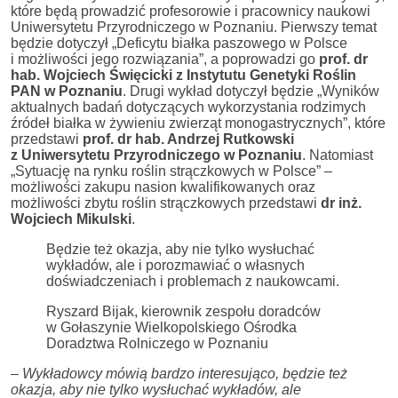
które będą prowadzić profesorowie i pracownicy naukowi
Uniwersytetu Przyrodniczego w Poznaniu. Pierwszy temat
będzie dotyczył „Deficytu białka paszowego w Polsce
i możliwości jego rozwiązania”, a poprowadzi go
prof. dr
hab. Wojciech Święcicki z Instytutu Genetyki Roślin
PAN w Poznaniu
. Drugi wykład dotyczył będzie „Wyników
aktualnych badań dotyczących wykorzystania rodzimych
źródeł białka w żywieniu zwierząt monogastrycznych”, które
przedstawi
prof. dr hab. Andrzej Rutkowski
z Uniwersytetu Przyrodniczego w Poznaniu
. Natomiast
„Sytuację na rynku roślin strączkowych w Polsce” –
możliwości zakupu nasion kwalifikowanych oraz
możliwości zbytu roślin strączkowych przedstawi
dr inż.
Wojciech Mikulski
.
Będzie też okazja, aby nie tylko wysłuchać
wykładów, ale i porozmawiać o własnych
doświadczeniach i problemach z naukowcami.
Ryszard Bijak, kierownik zespołu doradców
w Gołaszynie Wielkopolskiego Ośrodka
Doradztwa Rolniczego w Poznaniu
–
Wykładowcy mówią bardzo interesująco, będzie też
okazja, aby nie tylko wysłuchać wykładów, ale