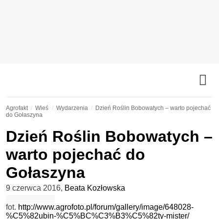
Agrofakt
Wieś
Wydarzenia
Dzień Roślin Bobowatych – warto pojechać
do Gołaszyna
Dzień Roślin Bobowatych –
warto pojechać do
Gołaszyna
9 czerwca 2016
,
Beata Kozłowska
fot.
http://www.agrofoto.pl/forum/gallery/image/648028-
%C5%82ubin-%C5%BC%C3%B3%C5%82ty-mister/