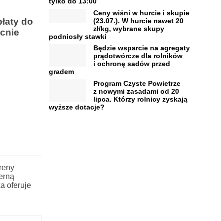
tylko do 13:00
Ceny wiśni w hurcie i skupie
łaty do
(23.07.). W hurcie nawet 20
zł/kg, wybrane skupy
cnie
podniosły stawki
Będzie wsparcie na agregaty
prądotwórcze dla rolników
i ochronę sadów przed
gradem
Program Czyste Powietrze
z nowymi zasadami od 20
lipca. Którzy rolnicy zyskają
wyższe dotacje?
reny
erną
a oferuje