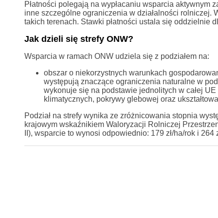
Płatności polegają na wypłacaniu wsparcia aktywnym z
inne szczególne ograniczenia w działalności rolniczej
takich terenach. Stawki płatności ustala się oddzielnie 
Jak dzieli się strefy ONW?
Wsparcia w ramach ONW udziela się z podziałem na:
obszar o niekorzystnych warunkach gospodarowania
występują znaczące ograniczenia naturalne w pod
wykonuje się na podstawie jednolitych w całej UE
klimatycznych, pokrywy glebowej oraz ukształtowa
Podział na strefy wynika ze zróżnicowania stopnia wyst
krajowym wskaźnikiem Waloryzacji Rolniczej Przestrzen
II), wsparcie to wynosi odpowiednio: 179 zł/ha/rok i 264 z