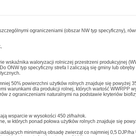
i szczególnymi ograniczeniami (obszar NW typ specyficzny), rów
,
wie wskaźnika waloryzacji rolniczej przestrzeni produkcyjnej 
o ONW typ specyficzny strefa I zaliczają się gminy lub obręby
stycznych.
ajmniej 50% powierzchni użytków rolnych znajduje się powyżej 3
nymi warunkami dla produkcji rolnej, których wartość WWRPP w
ów z ograniczeniami naturalnymi na podstawie kryteriów biofi
ają wsparcie w wysokości 450 zł/ha/rok.
ne, w których ponad połowa użytków rolnych znajduje się powy
siadających minimalną obsadę zwierząt co najmniej 0,5 DJP/h