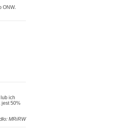
go ONW.
lub ich
 jest 50%
dło: MRiRW