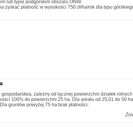
kim lub typie podgórskim obszaru ONW.
a zyskać płatność w wysokości 750 zł/ha/rok dla typu górskie
a
ospodarstwa, zależny od łącznej powierzchni działek rolnych 
kości 100% do powierzchni 25 ha. Dla areału od 25,01 do 50 ha
 Dla gruntów powyżej 75 ha brak płatności.
Źró