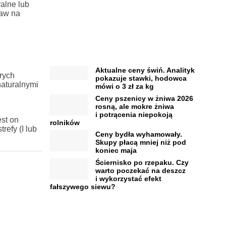
alne lub
raw na
Aktualne ceny świń. Analityk
rych
pokazuje stawki, hodowca
naturalnymi
mówi o 3 zł za kg
Ceny pszenicy w żniwa 2026
rosną, ale mokre żniwa
i potrącenia niepokoją
st on
rolników
efy (I lub
Ceny bydła wyhamowały.
Skupy płacą mniej niż pod
koniec maja
Ściernisko po rzepaku. Czy
warto poczekać na deszcz
i wykorzystać efekt
fałszywego siewu?