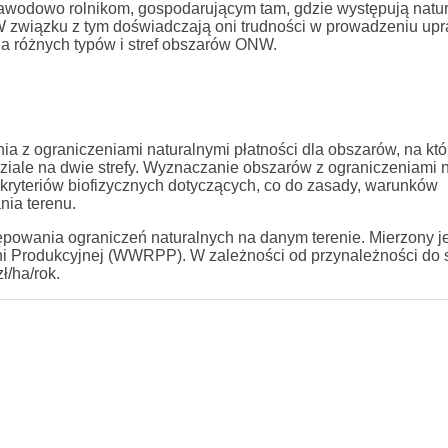
awodowo rolnikom, gospodarującym tam, gdzie występują natur
. W związku z tym doświadczają oni trudności w prowadzeniu up
dla różnych typów i stref obszarów ONW.
 z ograniczeniami naturalnymi płatności dla obszarów, na któ
ziale na dwie strefy. Wyznaczanie obszarów z ograniczeniami 
 kryteriów biofizycznych dotyczących, co do zasady, warunków
nia terenu.
ępowania ograniczeń naturalnych na danym terenie. Mierzony je
i Produkcyjnej (WWRPP). W zależności od przynależności do str
ł/ha/rok.