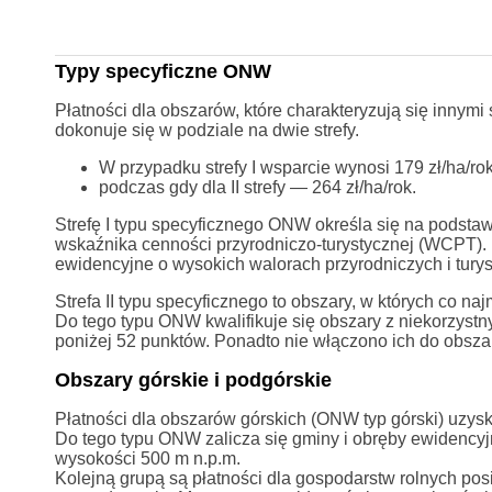
Typy specyficzne ONW
Płatności dla obszarów, które charakteryzują się innym
dokonuje się w podziale na dwie strefy.
W przypadku strefy I wsparcie wynosi 179 zł/ha/rok
podczas gdy dla II strefy — 264 zł/ha/rok.
Strefę I typu specyficznego ONW określa się na podsta
wskaźnika cenności przyrodniczo-turystycznej (WCPT). D
ewidencyjne o wysokich walorach przyrodniczych i tury
Strefa II typu specyficznego to obszary, w których co n
Do tego typu ONW kwalifikuje się obszary z niekorzyst
poniżej 52 punktów. Ponadto nie włączono ich do obszar
Obszary górskie i podgórskie
Płatności dla obszarów górskich (ONW typ górski) uzysk
Do tego typu ONW zalicza się gminy i obręby ewidencyj
wysokości 500 m n.p.m.
Kolejną grupą są płatności dla gospodarstw rolnych po