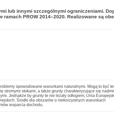
mi lub innymi szczególnymi ograniczeniami. Dop
h w ramach PROW 2014–2020. Realizowane są obe
 problemy spowodowane warunkami naturalnymi. Mogą to być te
ę stromymi stokami, a także grunty charakteryzujące się nadmi
mi. Jednakże by grunty te nie leżały odłogiem, Unia Europejsk
iejskich. Środki dla obszarów o niekorzystnych warunkach
temów wsparcia dochodu.