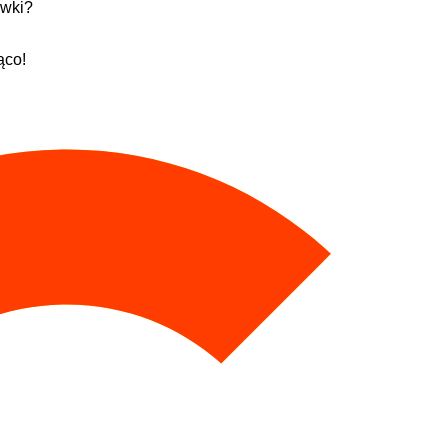
awki?
ąco!