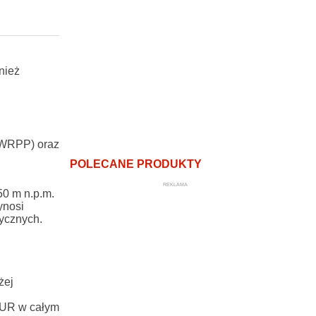
nież
(WWRPP) oraz
POLECANE PRODUKTY
REKLAMA
50 m n.p.m.
ynosi
zycznych.
żej
a UR w całym