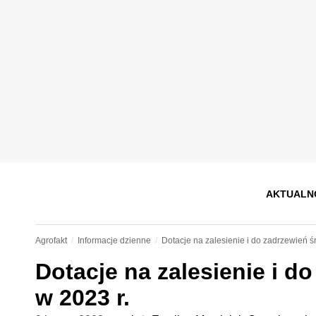
AKTUALN
Agrofakt
Informacje dzienne
Dotacje na zalesienie i do zadrzewień ś
Dotacje na zalesienie i 
w 2023 r.