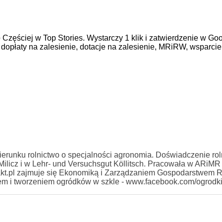
e
Częściej w Top Stories. Wystarczy 1 klik i zatwierdzenie w Goo
,
dopłaty na zalesienie,
dotacje na zalesienie,
MRiRW,
wsparcie
erunku rolnictwo o specjalności agronomia. Doświadczenie rol
licz i w Lehr- und Versuchsgut Köllitsch. Pracowała w ARiMR
kt.pl zajmuje się Ekonomiką i Zarządzaniem Gospodarstwem 
iem i tworzeniem ogródków w szkle - www.facebook.com/ogrodk