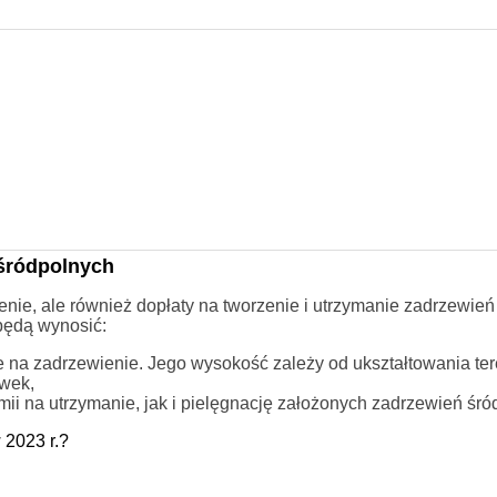
 śródpolnych
ienie, ale również dopłaty na tworzenie i utrzymanie zadrzewień
będą wynosić:
e na zadrzewienie. Jego wysokość zależy od ukształtowania ter
ewek,
ii na utrzymanie, jak i pielęgnację założonych zadrzewień śró
 2023 r.?