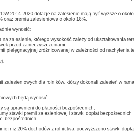
ROW 2014-2020 dotacje na zalesienie mają być wyższe o okoł
 oraz premia zalesieniowa o około 18%.
ładnie wynosić:
na zalesienie, którego wysokość zależy od ukształtowania ter
ewek przed zanieczyszczeniami,
ii pielęgnacyjnej zróżnicowanej w zależności od nachylenia t
j.
mii zalesieniowych dla rolników, którzy dokonali zalesień w r
niowych będą wynosić:
y są uprawnieni do płatności bezpośrednich,
my stawki premii zalesieniowej i stawki dopłat bezpośrednich
ci bezpośrednich.
niej niż 20% dochodów z rolnictwa, podwyższono stawki dopła