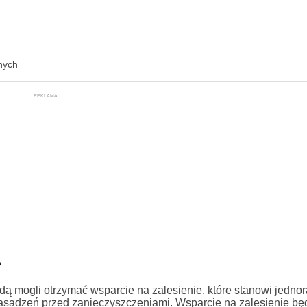
lnych
REKLAMA
?
ędą mogli otrzymać wsparcie na zalesienie, które stanowi jedn
nasadzeń przed zanieczyszczeniami. Wsparcie na zalesienie bę