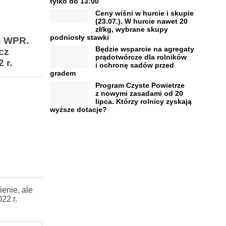
tylko do 13:00
Ceny wiśni w hurcie i skupie
(23.07.). W hurcie nawet 20
zł/kg, wybrane skupy
podniosły stawki
ru WPR.
Będzie wsparcie na agregaty
cz
prądotwórcze dla rolników
 r.
i ochronę sadów przed
gradem
Program Czyste Powietrze
z nowymi zasadami od 20
lipca. Którzy rolnicy zyskają
wyższe dotacje?
ienie, ale
22 r.