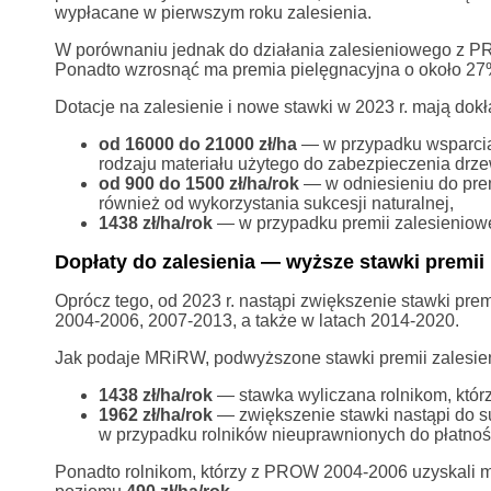
wypłacane w pierwszym roku zalesienia.
W porównaniu jednak do działania zalesieniowego z P
Ponadto wzrosnąć ma premia pielęgnacyjna o około 27%
Dotacje na zalesienie i nowe stawki w 2023 r. mają dok
od 16000 do 21000 zł/ha
— w przypadku wsparcia 
rodzaju materiału użytego do zabezpieczenia drz
od 900 do 1500 zł/ha/rok
— w odniesieniu do prem
również od wykorzystania sukcesji naturalnej,
1438 zł/ha/rok
— w przypadku premii zalesieniowe
Dopłaty do zalesienia — wyższe stawki premii
Oprócz tego, od 2023 r. nastąpi zwiększenie stawki pre
2004-2006, 2007-2013, a także w latach 2014-2020.
Jak podaje MRiRW, podwyższone stawki premii zalesie
1438 zł/ha/rok
— stawka wyliczana rolnikom, którz
1962 zł/ha/rok
— zwiększenie stawki nastąpi do su
w przypadku rolników nieuprawnionych do płatnoś
Ponadto rolnikom, którzy z PROW 2004-2006 uzyskali m