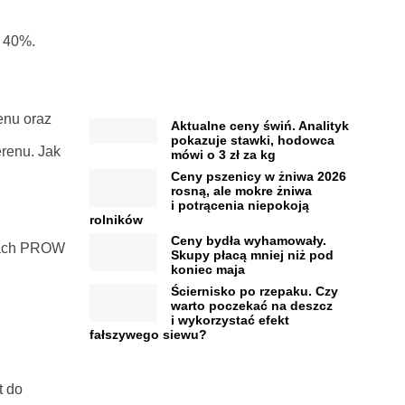
o 40%.
enu oraz
Aktualne ceny świń. Analityk
pokazuje stawki, hodowca
erenu. Jak
mówi o 3 zł za kg
Ceny pszenicy w żniwa 2026
rosną, ale mokre żniwa
i potrącenia niepokoją
rolników
Ceny bydła wyhamowały.
amach PROW
Skupy płacą mniej niż pod
koniec maja
Ściernisko po rzepaku. Czy
warto poczekać na deszcz
i wykorzystać efekt
fałszywego siewu?
t do