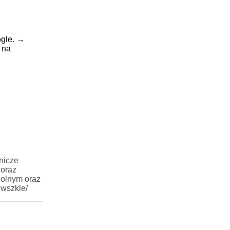
gle.
→
 na
nicze
 oraz
Rolnym oraz
iwszkle/