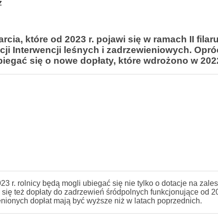
z
rcia, które od 2023 r. pojawi się w ramach II fila
cji Interwencji leśnych i zadrzewieniowych. Opró
iegać się o nowe dopłaty, które wdrożono w 2022
 r. rolnicy będą mogli ubiegać się nie tylko o dotacje na zales
 się też dopłaty do zadrzewień śródpolnych funkcjonujące od 20
enionych dopłat mają być wyższe niż w latach poprzednich.