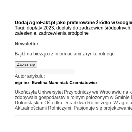
Dodaj AgroFakt.pl jako preferowane źródło w Googl
Tagi:
dopłaty 2023,
dopłaty do zadrzewień śródpolnych
zalesienie,
zadrzewienia śródpolne
Newsletter
Bądź na bieżąco z informacjami z rynku rolnego
Zapisz się
Autor artykułu:
mgr inż. Ewelina Marciniak-Czerniatowicz
Ukończyła Uniwersytet Przyrodniczy we Wrocławiu na ki
zdobywała gospodarstwie rolnym położonym w Gminie Mi
Dolnośląskim Ośrodku Doradztwa Rolniczego. W agrofa
Aktualnościami Rolniczymi. Pasjonuje się projektowan