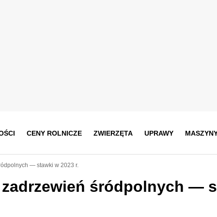
OŚCI
CENY ROLNICZE
ZWIERZĘTA
UPRAWY
MASZYN
ródpolnych — stawki w 2023 r.
do zadrzewień śródpolnych — 