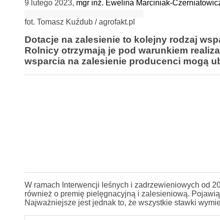
9 lutego 2023
,
mgr inż. Ewelina Marciniak-Czerniatowic
fot. Tomasz Kuźdub / agrofakt.pl
Dotacje na zalesienie to kolejny rodzaj wspa
Rolnicy otrzymają je pod warunkiem realiza
wsparcia na zalesienie producenci mogą ub
W ramach Interwencji leśnych i zadrzewieniowych od 2023
również o premię pielęgnacyjną i zalesieniową. Pojawią
Najważniejsze jest jednak to, że wszystkie stawki wymi